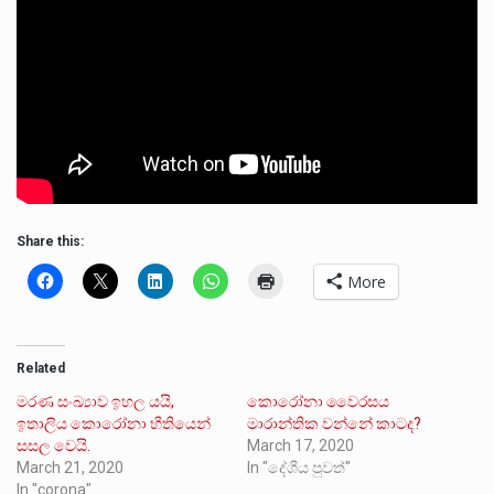
Share this:
More
Related
මරණ සංඛ්‍යාව ඉහල යයි,
කොරෝනා වෛරසය
ඉතාලිය කොරෝනා භීතියෙන්
මාරාන්තික වන්නේ කාටද?
සසල වෙයි.
March 17, 2020
March 21, 2020
In "දේශීය පුවත්"
In "corona"