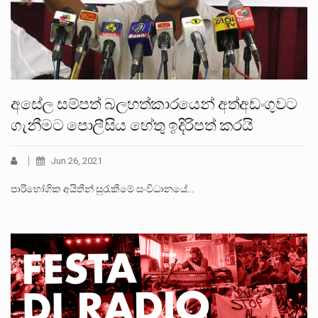
අසේල සම්පත් බලහත්කාරයෙන් අත්අඩංගුවට
ගැනීමට පොලීසිය හේතු ඉදිරිපත් කරයි
Jun 26, 2021
පාරිභෝගික අයිතීන් සුරැකීමේ සංවිධානයේ…