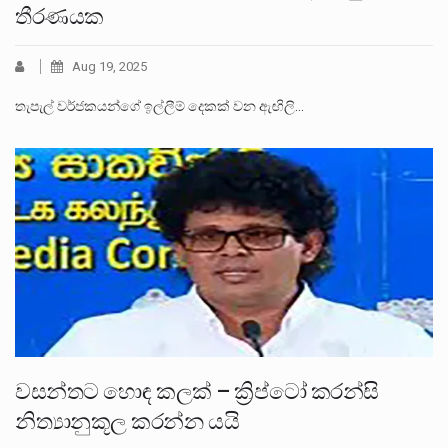
තීරණයක
Aug 19, 2025
තැපැල් වර්ජකයන්ගේ ඉල්ලීම් දෙකක් වන ඇඟිලි…
වසන්තට හොඳ කලක් – ක්‍රිප්ටෝ කරන්සි
නිත්‍යානුකූල කරන්න යයි