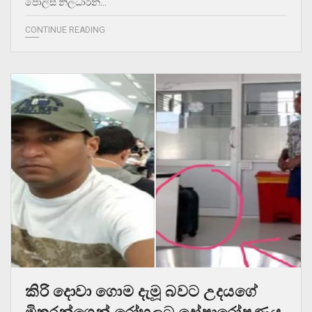
පොලිස් නිලධාරීන්…
CONTINUE READING
කිරි දොවා ගොම දැමූ බවට උදයගේ