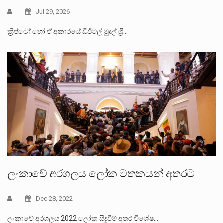
Jul 29, 2026
ක්‍රිප්ටෝ හෝ ඒ අකාරයේ ඩිජිටල් මුදල් ශ්‍රී…
ලංකාවේ අරගලය ලෝක මතකයන් අතරට
Dec 28, 2022
ලංකාවේ අරගලය 2022 ලෝක සිදුවීම් අතර විශේෂ…