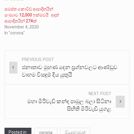
සමස්ත කොවිඩ් ආසාදිතයින්
සංඛ්‍යාව 12,000 ඉක්මවයි : අදත්
ආසාදිතයින් 274ක්
November 4, 2020
In "corona"
PREVIOUS POST
Post
ජනාතාව මුහණ දෙන ප‍්‍රශ්නවලට ආණ්ඩුව
navigation
වාහම විසඳුම් දිය යුතුයි
NEXT POST
මහා මිරිවැඩි කන්ද පාමුල බලා සිටිනා
සිඟිති මිරිවැඩි යුගළ
Posted in:
corona
විදෙස් පුවත්