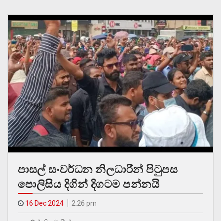
පාසල් සංවර්ධන නිලධාරීන් පිටුපස
පොලිසිය දිගින් දිගටම පන්නයි
16 Dec 2024
2.26 pm