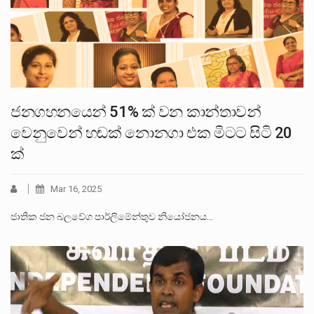
ජනගහනයෙන් 51% ක් වන කාන්තාවන්
වෙනුවෙන් හඬක් නොනගා එක මිටට සිටි 20
ක්
Mar 16, 2025
ජාතික ජන බලවේග පාර්ලිමේන්තුව නියෝජනය…