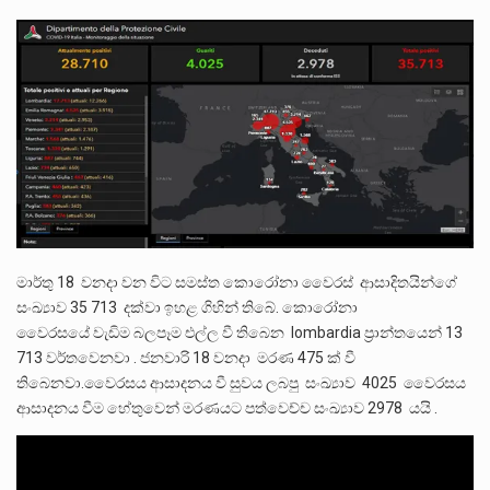
ලාල් කාන්ත ඇමතිවරයා අධිකරණ විනිශ්චයකාරවරුන්ගේ විශ්‍රාම යෑමේ වයස සම්බන්ධයෙන් නිහඬව සිටින ලෙස තමාට දැනුම් දුන්…
2011 වසරේදී දේශපාලන හා මානව හිමිකම් ක්‍රියාකාරීන් වන ලලිත්කුමාර් වීරරාජ් සහ කුගන් මුරුගානන්දන් යාපනයේදී අතුරුදන්…
ගොවියන්ගේ ප්‍රශ්න, ධීවරයන්ගේ ප්‍රශ්න, සෞඛය ප්‍රශ්න, වැටු ප්‍ර්ශ්න, රැකියා විරහිත ප්‍රශ්න මේ සියලු ප්‍රශ්නවලට තනි…
මාර්තු 18 වනදා වන විට සමස්ත කොරෝනා වෛරස් ආසාදිතයින්ගේ
සංඛ්‍යාව 35 713 දක්වා ඉහළ ගිහින් තිබේ. කොරෝනා
වෛරසයේ වැඩිම බලපෑම එල්ල වී තිබෙන lombardia ප්‍රාන්තයෙන් 13
713 වර්තවෙනවා . ජනවාරි 18 වනදා මරණ 475 ක් වී
තිබෙනවා.වෛරසය ආසාදනය වී සුවය ලබපු සංඛ්‍යාව 4025 වෛරසය
ආසාදනය වීම හේතුවෙන් මරණයට පත්වෙච්ච සංඛ්‍යාව 2978 යයි .