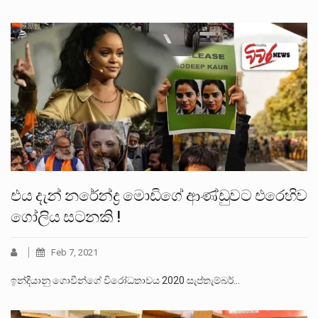
එය දැන් නරේන්ද්‍ර මොඩිගේ ආණ්ඩුවට එරෙහිව
ගෝලිය සටනකි !
Feb 7, 2021
ඉන්දියානු ගොවීන්ගේ විරෝධතාවය 2020 සැප්තැම්බර්…