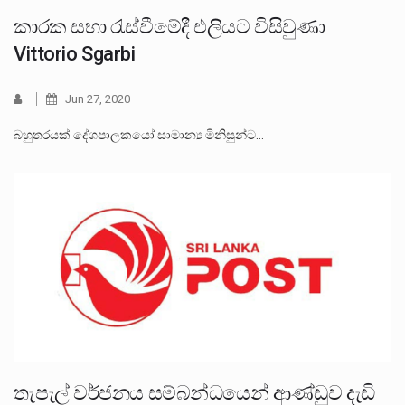
කාරක සභා රැස්වීමේදී එලියට විසිවුණා
Vittorio Sgarbi
Jun 27, 2020
බහුතරයක් දේශපාලකයෝ සාමාන්‍ය මිනිසුන්ට…
තැපැල් වර්ජනය සම්බන්ධයෙන් ආණ්ඩුව දැඩි