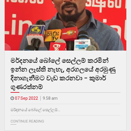
මර්දනයේ බෝලේ සෙල්ලම් කරමින්
ඉන්න ලෑස්ති නැහැ, අරගලයේ අරමුණු
දිනාගැනීමට වැඩ කරනවා – කුමාර්
ගුණරත්නම්
07 Sep 2022
9.58 am
මර්දනයේ බෝලේ සෙල්ලම්…
CONTINUE READING