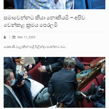
සමාවෙන්නට කියා නොකියමි – අපිව
වෙන්කළ ක්‍රමය පෙරලමි
Mar 11, 2023
පෙකණි වැලකින් බැදි බිළින්දා මරන්නට මට…