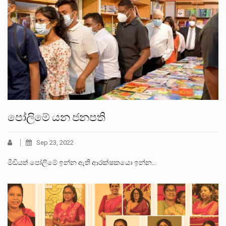
පෝලිමේ යන ජනපති
Sep 23, 2022
මීඩියත් පෝලිමේ ඉන්න ඇති ආරක්ෂකයො ඉන්න…