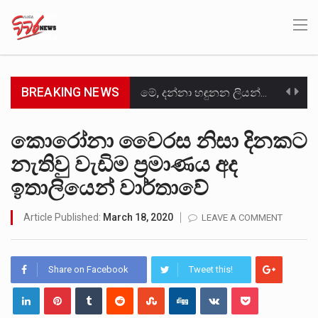
BREAKING NEWS
මේ, දන්නා හඳුනන ලියන්නකුගේ නන්නාඳුනන අඩවියක සැරිසරා ලද ආස්වාදනීය මොහොතක සිංහාවලෝකනයකි .කෙටි කවියක දිගු බර…
වත්මන් ආණ්ඩුවේ ප්‍රධාන පාර්ශවකරුවා වන ජනතා විමුක්ති පෙරමුණේ කාලයක පටන් තිබුණු ප්‍රධාන සටන් පාඨයක් වූවේ…
කොරෝනා වෛරස නිසා දිනකට
නැතිවු වැඩිම ප්‍රමාණය අද
සංවිධානාත්මක අපරාධකරුවකු වන ලොකු පැටිගේ ප්‍රධාන වෙඩික්කරු බවට සැක කරන ගිං ගඟේ ගිල්වා මරා දමා…
ඉතාලියෙන් වාර්තාවේ
උපරිමාධිකරණ විනිශ්චයකාරවරුන්ගේ හා ඉන් පහළ විනිශ්චයකාරවරුන්ගේ විශ්‍රාම වයස දීර්ඝ කිරීම සඳහා සකස් කර ඇති විසිදෙවන…
Article Published:
March 18, 2020
LEAVE A COMMENT
බන්ධනාගාර රැදවියන් 1,021 දෙනෙකු ඉකුත් වසර පහක කාලය තුලදී (2020 ජනවාරි 01 සිට 2025 දෙසැම්බර්…
මහර බන්ධනාගාරයේ අද ඇතිවූ සිද්ධියෙන් තුවාල ලැබූ බව කියන රැඳවියන් ගණන ඉහළ ගොස් තිබේ. ඒ…
Share on Facebook
Tweet this!
අගෝස්තු මස දෙවන ඉරිදා ලිට් රූම් සූම් සංවාදය පැවැත්වෙන්නේ "කතා කරන මහ වැව" නම් නකතාවක්…