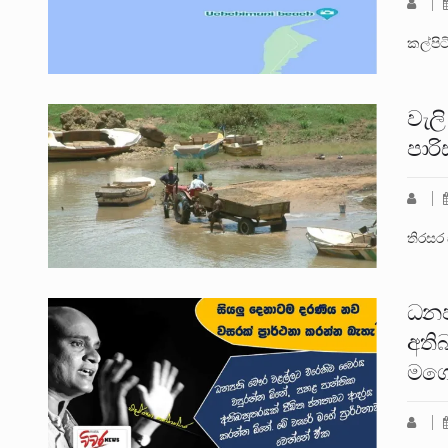
කල්පිට
වැලි
පාරි
තිරසර
ධනප
අති
මගේ