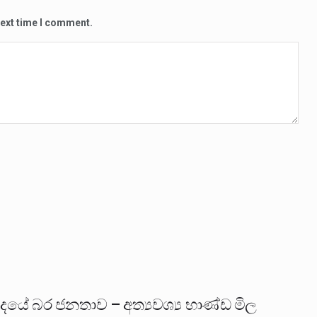
next time I comment.
ුදයේ බර ජනතාව – අත්‍යවශ්‍ය භාණ්ඩ මිල