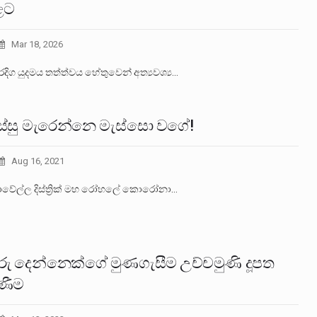
ළට
Mar 18, 2026
දිග යුදමය තත්ත්වය හේතුවෙන් අත්‍යවශ්‍ය…
ිස්සු මැරෙන්නෙ මැස්සො වගේ!
Aug 16, 2021
සාවේල්ල දිස්ත්‍රික් මහ රෝහලේ කොරෝනා…
ු දෙන්නෙක්ගේ මුණගැසීම උච්චමුණි දූපත
ිණීම