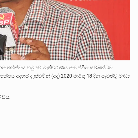
ම් තත්ත්වය හමුවේ මැතිවරණය පැවත්වීම සම්බන්ධව.
ය අදහස් දැක්වමින් (අද) 2020 ‌‌මාර්තු 18 දින පැවත්වූ මාධ්‍ය
 විය.