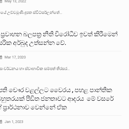
May 13, 2022
ියේ උච්චමුණි දුපත ස්විට්සර්ලන්තේ…
 ප‍්‍රවාහන බලපත‍්‍ර නීති විරෝධීව ඉවත් කිරීමෙන්
සරික අර්බුද උත්සන්න වේ.
Mar 17, 2020
 සංවර්ධනය හා ස්වාභාවික සම්පත් තිරසර…
ති චෞර වළල්ලට වෛරය , පහළ පාන්තික
බහුතරයක් පීඩිත ජනතාවට ආදරය මේ වසරේ
 ප්‍රාර්ථනාව වෙන්නේ ඒක
Jan 1, 2023