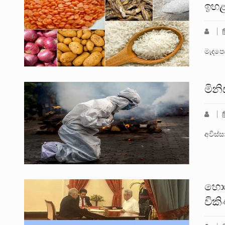
ඉහ
මැදපෙර
මින
අවිස්
හොර
වික