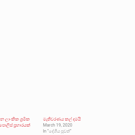
න ලාංකික ශ්‍රමික
මැතිවරණය කල් දමයි
ොලිස් ප්‍රහාරයක්
March 19, 2020
In "දේශීය පුවත්"