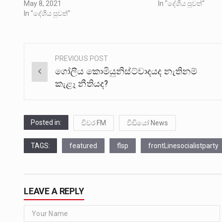
May 8, 2021
In "දේශීය පුවත්"
In "දේශීය පුවත්"
PREVIOUS POST
Post
ගෝලීය කොමියුනිස්ට්වාදයද නැතිනම්
navigation
කැළෑ නීතියද?
Posted in:
විවර FM
වීඩියෝ News
TAGS:
featured
flsp
frontLinesocialistparty
LEAVE A REPLY