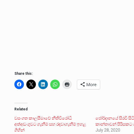
Share this:
More
Related
වසංගත කාලසීමාවේ නීතිවිරෝධී
ජෝර්දානයේ සිරවී සිටි
අත්අඩංගුවට ගැනීම් සහ රඳවාගැනීම් ඉහළ
කාන්තාවන් පිරිසකට ප
ගිහින්
July 28, 2020