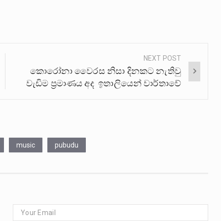
NEXT POST
කොරෝනා වෛරස නිසා දිනකට නැතිවු
වැඩිම ප්‍රමාණය අද ඉතාලියෙන් වාර්තාවේ
music
pubudu