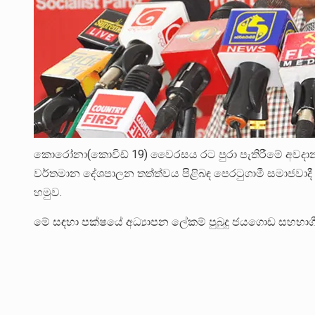
කොරෝනා(කොවිඩ් 19) වෛරසය රට පුරා පැතිරීමේ අවදාන
වර්තමාන දේශපාලන තත්ත්වය පිළිබඳ පෙරටුගාමී සමාජවාදී පක්ෂ
හමුව.
මේ සඳහා පක්ෂයේ අධ්‍යාපන ලේකම් පුබුදු ජයගොඩ සහභාගී