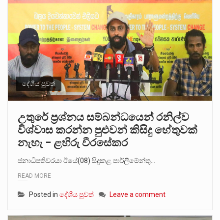
දේශීය පුවත්
උතුරේ ප්‍රශ්නය සම්බන්ධයෙන් රනිල්ව
විශ්වාස කරන්න පුළුවන් කිසිදු හේතුවක්
නැහැ – ළහිරු වීරසේකර
ජනාධිපතිවරයා ඊයේ(08) සිදුකළ පාර්ලිමේන්තු…
READ MORE
Posted in
දේශීය පුවත්
Leave a comment