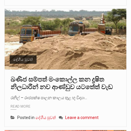
දේශීය පුවත්
ඛණිජ සම්පත් මංකොල්ල කන දූෂිත
නිලධාරීන් නව ආණ්ඩුව යටතේත් වැඩ
රනිල් – රාජපක්ෂ පාලන කාලය තුළ භූ විද්‍යා…
READ MORE
Posted in
දේශීය පුවත්
Leave a comment