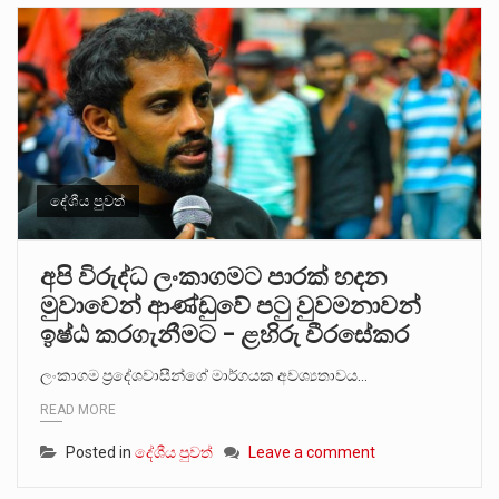
දේශීය පුවත්
අපි විරුද්ධ ලංකාගමට පාරක් හදන
මුවාවෙන් ආණ්ඩුවේ පටු වුවමනාවන්
ඉෂ්ඨ කරගැනීමට – ළහිරු වීරසේකර
ලංකාගම ප්‍රදේශවාසීන්ගේ මාර්ගයක අවශ්‍යතාවය…
READ MORE
Posted in
දේශීය පුවත්
Leave a comment