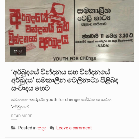
කලා
‘අර්බුදයේ වින්දනය සහ වින්දනයේ
අර්බුදය’ සමකාලීන ටෙලිනාට්‍ය පිළිබඳ
සංවාදය හෙට
වෙනසක තාරුණ්‍ය youth for chenge සංවිධානය කරන
‘අර්බුදයේ…
READ MORE
Posted in
කලා
Leave a comment