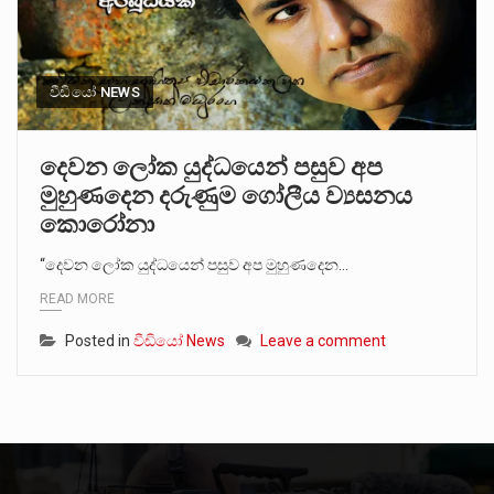
වීඩියෝ NEWS
දෙවන ලෝක යුද්ධයෙන් පසුව අප
මුහුණදෙන දරුණුම ගෝලීය ව්‍යසනය
කොරෝනා
“දෙවන ලෝක යුද්ධයෙන් පසුව අප මුහුණදෙන…
READ MORE
Posted in
වීඩියෝ News
Leave a comment