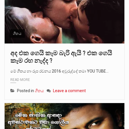
ගීතය
අද එක ගෙයි කෑම බැරි ඇයි ? එක ගෙයි
කෑම රහ නැද්ද ?
මේ ගීතය හා රූප රචනය 2016 අවුරුද්දේ තමා YOU TUBE…
READ MORE
Posted in
ගීතය
Leave a comment