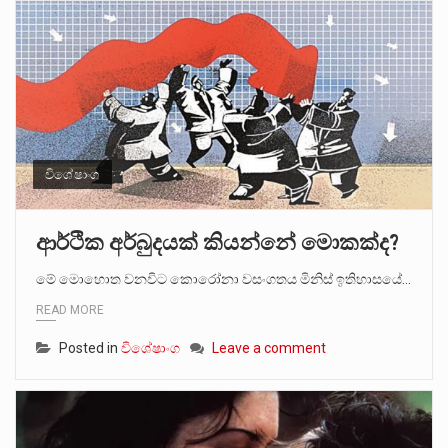
විශේෂාංග
ආර්ථික අර්බුදයක් කියන්නේ මොකක්ද?
මේ මොහොත වනවිට කොරෝනා වසංගතය මිනිස් ඉතිහාසයේ…
READ MORE
Posted in
විශේෂාංග
Leave a comment