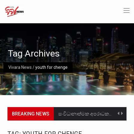
Tag Archives
Vivara News
/
youth for chenge
BREAKING NEWS
සංවිධානාත්මක අපරාධකරුවකු වන ලොකු පැටිගේ ප්‍රධාන වෙඩික්කරු බවට සැක කරන ගිං ගඟේ ගිල්වා මරා දමා…
උපරිමාධිකරණ විනිශ්චයකාරවරුන්ගේ හා ඉන් පහළ විනිශ්චයකාරවරුන්ගේ විශ්‍රාම වයස දීර්ඝ කිරීම සඳහා සකස් කර ඇති විසිදෙවන…