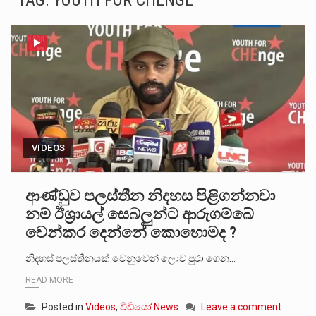
TAG:
YOUTH FOR CHENGE
බන්ධනාගාර රැදවියන් 1,021 දෙනෙකු ඉකුත් වසර පහක කාලය තුලදී (2020 ජනවාරි 01 සිට 2025 දෙසැම්බර්…
මහර බන්ධනාගාරයේ අද ඇතිවූ සිද්ධියෙන් තුවාල ලැබූ බව කියන රැඳවියන් ගණන ඉහළ ගොස් තිබේ. ඒ…
අගෝස්තු මස දෙවන ඉරිදා ලිට් රූම් සූම් සංවාදය පැවැත්වෙන්නේ "කතා කරන මහ වැව" නම් නකතාවක්…
ලාල් කාන්ත ඇමතිවරයා අධිකරණ විනිශ්චයකාරවරුන්ගේ විශ්‍රාම යෑමේ වයස සම්බන්ධයෙන් නිහඬව සිටින ලෙස තමාට දැනුම් දුන්…
හිටපු පොලිස්පති පූජිත් ජයසුන්දරට සහ හිටපු ආරක්ෂක අමාත්‍යංශ ලේකම් හේමසිරි ප්‍රනාන්දු විශේෂ ත්‍රිපුද්ගල මහාධිකරණය විසින්…
VIDEOS
පසුගිය මැයි මස 31 දිනෙන් අවසන් වූ වසර තුළ ලොව පුරා විවිධ තනතුරු නාම වලින්…
ආණ්ඩුව පලස්තීන නිදහස පිළිගන්නවා
නම් ඊශ්‍රායල් සෙබලුන්ට ආරුගම්බේ
මේ, දන්නා හඳුනන ලියන්නකුගේ නන්නාඳුනන අඩවියක සැරිසරා ලද ආස්වාදනීය මොහොතක සිංහාවලෝකනයකි .කෙටි කවියක දිගු බර…
වෙන්කර දෙන්නේ කොහොමද ?
වත්මන් ආණ්ඩුවේ ප්‍රධාන පාර්ශවකරුවා වන ජනතා විමුක්ති පෙරමුණේ කාලයක පටන් තිබුණු ප්‍රධාන සටන් පාඨයක් වූවේ…
නිදහස් පලස්තීනයක් වෙනුවෙන් ලොව පුරා ගෙන…
READ MORE
Posted in
Videos
,
වීඩියෝ News
Leave a comment