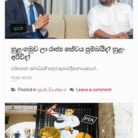
පුවත්
හුළංගමුව ලා රාජ්‍ය සේවය පුම්බයිද? හුළං
අරිවිද?
වර්තමාන ජනාධිපති අනුර කුමාර දිසානායකගේ…
READ MORE
Posted in
පුවත්
,
විශේෂාංග
Leave a comment