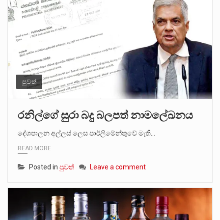
පුවත්
රනිල්ගේ සුරා බදු බලපත් නාමලේඛනය
දේශපාලන අල්ලස් ලෙස පාර්ලිමේන්තුවේ මැති…
READ MORE
Posted in
පුවත්
Leave a comment