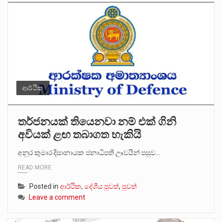
ආර්ථික
තර්ජනයක් තියෙනවා නම් එක් ගිනි
අවියක් ළඟ තබාගත හැකියි
අනුර කුමාර දිසානායක ජනාධිපති ඌවයින් පසුව…
READ MORE
Posted in
ආර්ථික
,
දේශීය පුවත්
,
පුවත්
Leave a comment