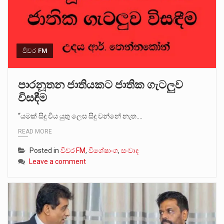
විවර FM
පාරනූතන ජාතියකට ජාතික ගැටලුව
විසඳීම
“යමක් සිදු විය යුතු ලෙස සිදු වන්නේ නැත.…
READ MORE
Posted in
විවර FM
,
විශේෂාංග
,
සංවාද
Leave a comment