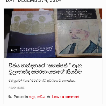
DAY:
DECEMBER 4, 2024
බන්ධනාගාර රැදවියන් 1,021 දෙනෙකු ඉකුත් වසර පහක කාලය තුලදී (2020 ජනවාරි 01 සිට 2025 දෙසැම්බර්…
මහර බන්ධනාගාරයේ අද ඇතිවූ සිද්ධියෙන් තුවාල ලැබූ බව කියන රැඳවියන් ගණන ඉහළ ගොස් තිබේ. ඒ…
අගෝස්තු මස දෙවන ඉරිදා ලිට් රූම් සූම් සංවාදය පැවැත්වෙන්නේ "කතා කරන මහ වැව" නම් නකතාවක්…
ලාල් කාන්ත ඇමතිවරයා අධිකරණ විනිශ්චයකාරවරුන්ගේ විශ්‍රාම යෑමේ වයස සම්බන්ධයෙන් නිහඬව සිටින ලෙස තමාට දැනුම් දුන්…
හිටපු පොලිස්පති පූජිත් ජයසුන්දරට සහ හිටපු ආරක්ෂක අමාත්‍යංශ ලේකම් හේමසිරි ප්‍රනාන්දු විශේෂ ත්‍රිපුද්ගල මහාධිකරණය විසින්…
කලා
පසුගිය මැයි මස 31 දිනෙන් අවසන් වූ වසර තුළ ලොව පුරා විවිධ තනතුරු නාම වලින්…
විජය නන්දනගේ “සහස්පත් ” ගැන
චූලානන්ද සමරනායකගේ කියවීම
මේ, දන්නා හඳුනන ලියන්නකුගේ නන්නාඳුනන අඩවියක සැරිසරා ලද ආස්වාදනීය මොහොතක සිංහාවලෝකනයකි .කෙටි කවියක දිගු බර…
මත්සුවෝ බෂෝ ජීවත්ව සිටි අවධියෙහි හොක්කු…
වත්මන් ආණ්ඩුවේ ප්‍රධාන පාර්ශවකරුවා වන ජනතා විමුක්ති පෙරමුණේ කාලයක පටන් තිබුණු ප්‍රධාන සටන් පාඨයක් වූවේ…
READ MORE
Posted in
කලා
,
කවිය
Leave a comment