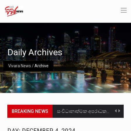
Daily Archives
Vivara News
/
Archive
BREAKING NEWS
සංවිධානාත්මක අපරාධකරුවකු වන ලොකු පැටිගේ ප්‍රධාන වෙඩික්කරු බවට සැක කරන ගිං ගඟේ ගිල්වා මරා දමා…
උපරිමාධිකරණ විනිශ්චයකාරවරුන්ගේ හා ඉන් පහළ විනිශ්චයකාරවරුන්ගේ විශ්‍රාම වයස දීර්ඝ කිරීම සඳහා සකස් කර ඇති විසිදෙවන…