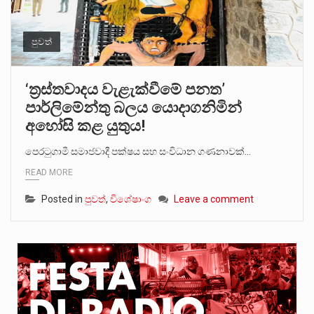
පුවත්
‘ත්‍රස්තවාදය වැළැක්වීමේ පනත’
පාර්ලිමේන්තු බලය යොදාගනිමින්
අහෝසි කළ යුතුය!
පෙරටුගාමී සමාජවාදී පක්ෂය සහ සංවිධාන ගණනාවක්…
READ MORE
Posted in
පුවත්
,
විශේෂාංග
Leave a comment