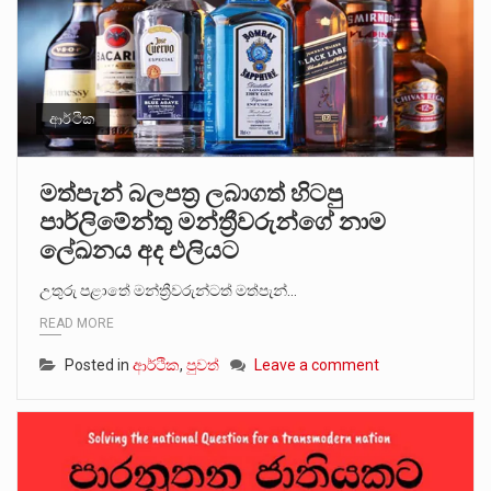
ආර්ථික
මත්පැන් බලපත්‍ර ලබාගත් හිටපු
පාර්ලිමේන්තු මන්ත්‍රීවරුන්ගේ නාම
ලේඛනය අද එලියට
උතුරු පළාතේ මන්ත්‍රීවරුන්ටත් මත්පැන්…
READ MORE
Posted in
ආර්ථික
,
පුවත්
Leave a comment