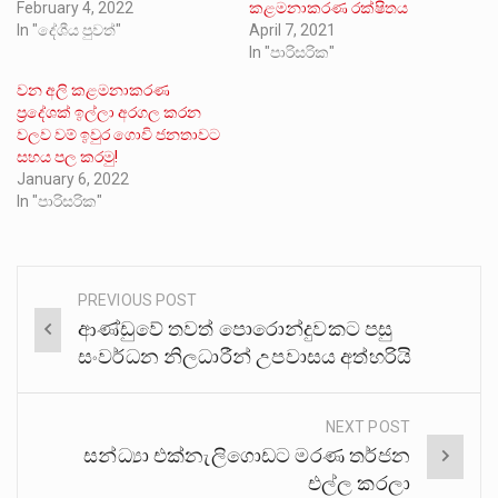
February 4, 2022
කළමනාකරණ රක්ෂිතය
In "දේශීය පුවත්"
April 7, 2021
In "පාරිසරික"
වන අලි කළමනාකරණ
ප්‍රදේශක් ඉල්ලා අරගල කරන
වලව වම් ඉවුර ගොවි ජනතාවට
සහය පල කරමු!
January 6, 2022
In "පාරිසරික"
PREVIOUS POST
Post
ආණ්ඩුවේ තවත් පොරොන්දුවකට පසු
navigation
සංවර්ධන නිලධාරීන් උපවාසය අත්හරියි
NEXT POST
සන්ධ්‍යා එක්නැලිගොඩට මරණ තර්ජන
එල්ල කරලා