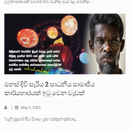
උල්තාපාතයක් වගෙයි නව වැනිදා මැයි පළ වෙනිදා…
මනස් දිවි සැරිය 2 සාධනීය සාමාජීය
කාර්යභාරයක් ඉටු වෙන වැඩක්
May 3, 2023
‘වැලි පුපුරේ සිට විශාල ග්‍රහ වස්තූන් දක්වාද,…