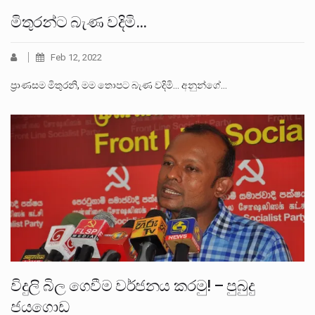
මිතුරන්ට බැණ වදිමි…
Feb 12, 2022
ප්‍රාණසම මිතුරනි, මම තොපට බැණ වදිමි... අනුන්ගේ…
විදුලි බිල ගෙවීම වර්ජනය කරමු! – පුබුදු
ජයගොඩ