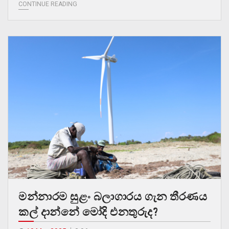
CONTINUE READING
මන්නාරම සුළං බලාගාරය ගැන තීරණය
කල් දාන්නේ මෝදි එනතුරුද?