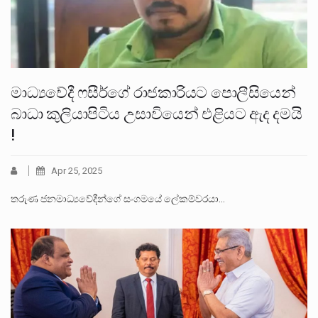
මාධ්‍යවේදී ෆසීර්ගේ රාජකාරියට පොලීසියෙන්
බාධා කුලියාපිටිය උසාවියෙන් එළියට ඇද දමයි
!
Apr 25, 2025
තරුණ ජනමාධ්‍යවේදීන්ගේ සංගමයේ ලේකම්වරයා…