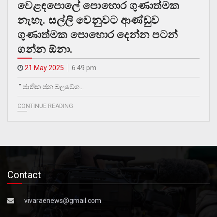
වෙළඳපොලේ පොහොර ගුණාත්මක
නැහැ. සල්ලි වෙනුවට ආණ්ඩුව
ගුණාත්මක පොහොර දෙන්න පටන්
ගන්න ඕනා.
21 May 2025
6.49 pm
” ජාතික ජන බලවේග…
CONTINUE READING
Contact
vivaraenews@gmail.com