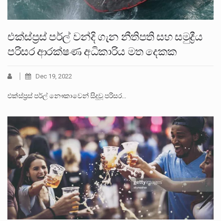
එක්ස්ප්‍රස් පර්ල් වන්දි ගැන නීතිපති සහ සමුද්‍රීය
පරිසර ආරක්ෂණ අධිකාරිය මත දෙකක
Dec 19, 2022
එක්ස්ප්‍රස් පර්ල් නෞකාවෙන් සිදුවූ පරිසර…