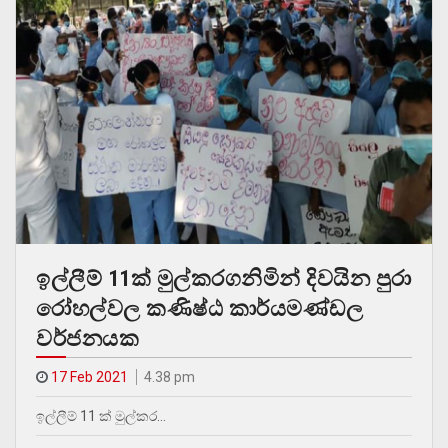
ඉල්ලීම් 11ක් මුල්කරගනිමින් දිවයින පුරා
රෝහල්වල කණිෂ්ඨ කාර්යමණ්ඩල
වර්ජනයක
17 Feb 2021
4.38 pm
ඉල්ලීම් 11 ක් මුල්කර…