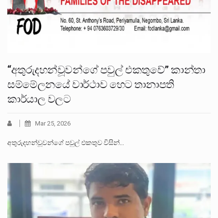
“අතුරුදහන්වූවන්ගේ පවුල් එකතුවේ” කාන්තා
සම්මේලනයේ වාර්ථාව හෙට තානාපති
කාර්යාල වලට
Mar 25, 2026
අතුරුදහන්වූවන්ගේ පවුල් එකතුව විසින්…