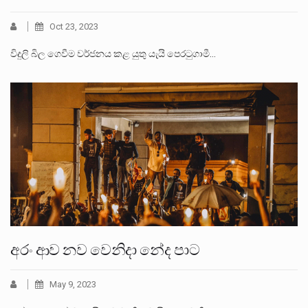
Oct 23, 2023
විදුලි බිල ගෙවීම වර්ජනය කළ යුතු යැයි පෙරටුගාමී…
අරං ආව නව වෙනිදා නේද පාට
May 9, 2023