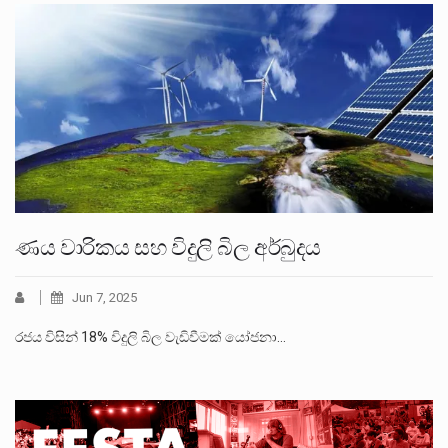
ණය වාරිකය සහ විදුලි බිල අර්බුදය
Jun 7, 2025
රජය විසින් 18% විදුලි බිල වැඩිවීමක් යෝජනා…