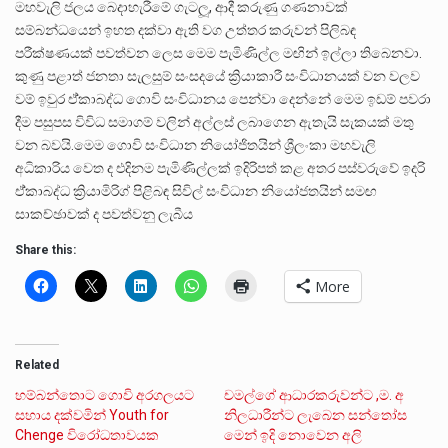
මහවැලි ජලය බෙදාහැරීමේ ගැටලූ, ආදී කරුණු ගණනාවක්
සම්බන්ධයෙන් ඉහත දක්වා ඇති වග උත්තර කරුවන් පිලිබඳ
පරීක්ෂණයක් පවත්වන ලෙස මෙම පැමිණිල්ල මඟින් ඉල්ලා තිබෙනවා.
කුණු පළාත් ජනතා සැලසුම් සංසදයේ ක්‍රියාකාරී සංවිධානයක් වන වලව
වම් ඉවුර ඒ්කාබද්ධ ගොවි සංවිධානය පෙන්වා දෙන්නේ මෙම ඉඩම් පවරා
දීම පසුපස විවිධ සමාගම් වලින් අල්ලස් ලබාගෙන ඇතැයි සැකයක් මතු
වන බවයි.මෙම ගොවි සංවිධාන නියෝජිතයින් ශ්‍රීලංකා මහවැලි
අධිකාරිය වෙත ද එදිනම පැමිණිල්ලක් ඉදිරිපත් කළ අතර පස්වරුවේ ඉදරි
ඒ්කාබද්ධ ක්‍රියාමිරිග් පිළිබඳ සිවිල් සංවිධාන නියෝජතයින් සමඟ
සාකච්ඡාවක් ද පවත්වනු ලැබීය
Share this:
More
Related
හම්බන්තොට ගොවි අරගලයට
චමල්ගේ ආධාරකරුවන්ට ,ම. අ
සහාය දක්වමින් Youth for
නිලධාරීන්ට ලැබෙන සන්තෝස
Chenge විරෝධතාවයක
මෙන් ඉදි නොවෙන අලි