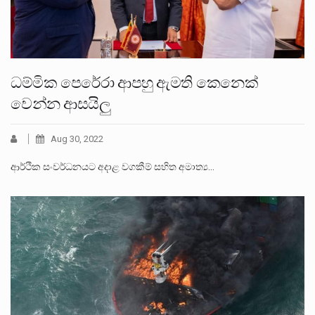
ධම්මික පෙරේරා ආපහු ඇමති කෙනෙක්
වෙන්න ආසයිලු
Aug 30, 2022
ආර්ථික සංවර්ධනයට අදාළ වගකීම් සහිත අමාත්‍ය…