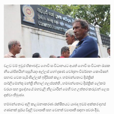
ලාල් කාන්ත ඇමතිවරයා අධිකරණ විනිශ්චයකාරවරුන්ගේ විශ්‍රාම යෑමේ වයස සම්බන්ධයෙන් නිහඬව සිටින ලෙස තමාට දැනුම් දුන්…
2011 වසරේදී දේශපාලන හා මානව හිමිකම් ක්‍රියාකාරීන් වන ලලිත්කුමාර් වීරරාජ් සහ කුගන් මුරුගානන්දන් යාපනයේදී අතුරුදන්…
ගොවියන්ගේ ප්‍රශ්න, ධීවරයන්ගේ ප්‍රශ්න, සෞඛය ප්‍රශ්න, වැටු ප්‍ර්ශ්න, රැකියා විරහිත ප්‍රශ්න මේ සියලු ප්‍රශ්නවලට තනි…
වලව වම් ඉවුර ඒ්කාබද්ධ ගොවි සංවිධානයට අයත් ගොවි සංවිධාන රැසක
නියෝජිතයින් පසුගියදා අල්ලස් හෝ දුෂණ චෝදනා විමර්ශන කොමිෂන්
සභාව වෙත පැමිණිල්ලක් ඉදිරිපත් කළා. හම්බන්තොට දිස්ත්‍රික්
පාර්ලිමේන්තු මන්ත්‍රී නිහාල් ගලප්පත්ති , හම්බන්තොට දිස්ත්‍රික් ලේකම්
වරයා සහ ප්‍රදේශයේ මහවැලි නිලධාරීන් මෙහි වග උත්තර කරුවන් ලෙස
දක්වා තිබුණා.
හම්බන්තොට අලි කළමනාකරණ රක්ෂිතයට යාබද ඉඩම් අක්කර දහස්
ගණනක් සූර්ය විදුලි ව්‍යාපෘති සහ වෙනත් ව්‍යාපෘති සඳහා පවරා දීම,