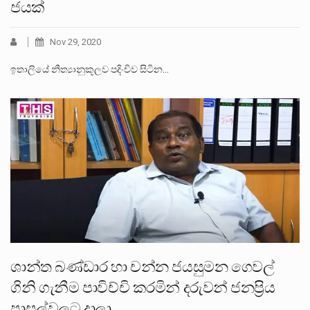
ජයක්
Nov 29, 2020
ඉතාලියේ නීත්‍යානුකූලව පදිංචිව සිටින…
ශාන්ත බණ්ඩාර හා චන්න ජයසුමන ගෙවල්
ගිනි ගැනීම පාවිච්චි කරමින් දරුවන් ජනප්‍රිය
පාසල්වලට දාලා