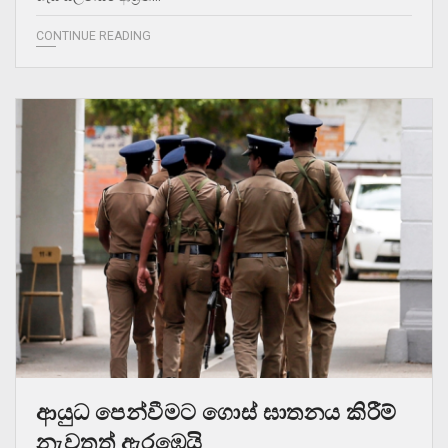
CONTINUE READING
ආයුධ පෙන්වීමට ගොස් ඝාතනය කිරීම්
නැවතත් ඇරඹෙයි