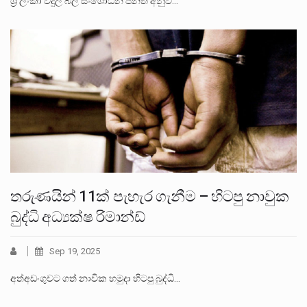
ශ්‍රී ලංකා විදුලි බල සං‍ශෝධන පනත අනුව…
තරුණයින් 11ක් පැහැර ගැනීම – හිටපු නාවුක
බුද්ධි අධ්‍යක්ෂ රිමාන්ඩ්
Sep 19, 2025
අත්අඩංගුවට ගත් නාවික හමුදා හිටපු බුද්ධි…