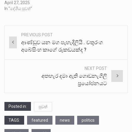
April 27, 2025
In "දේශීය පුවත්"
PREVIOUS POST
Post
ආණ්ඩුව යන මග පැහැදිලියි . චතුරංග
navigation
අබේසිංහ කාගේ රූකඩයක්ද ?
NEXT POST
අතහැර දමා ඇති ගොඩනැගිලි
ප්‍රයෝජනයට
Posted in:
පුවත්
TAGS:
featured
news
politics