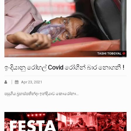
ඉංදියානු රෝහල් Covid රෝගීන් බාර නොගනී !
Apr 23, 2021
පසුගිය බ්‍රහස්පතින්දා ඉන්දියාව කොරෝනා…