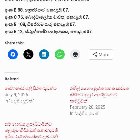
අංක B 88, ග්‍රෙගරි පාර, කොළඹ 07.
අංක C 76, බෞද්ධාලෝක මාවත, කොළඹ 07. ‍
අංක B 108, විජේරාම පාර, කොළඹ 07.
අංක B 12, ස්ටැන්මෝර් චන්ද්‍රවංකය, කොළඹ 07.
Share this:
More
Related
බෝගම්බර යලි සිරකරුවන්ට
රනිල් ගෙනා ත්‍රස්ත පනත සම්මත
July 9, 2026
කිරීමට අනුර ආණ්ඩුවෙන්
In "දේශීය පුවත්"
කමිටුවක්
February 20, 2025
In "දේශීය පුවත්"
සම සෞඛ්‍ය උපාධිධාරීන්ට
බලපෑම් කිරීමෙන් නොනැවතී
අධිකරණ නියෝගත් ලබාගනී