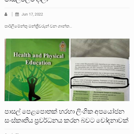
Jun 17, 2022
පාර්ලිමේන්තු මන්ත්‍රීවරුන් වන ශාන්ත…
පාසල් පෙළපොතක් හරහා ලිංගික අපයෝජන
සංස්කෘතිය ප්‍රවර්ධනය කරන බවට චෝදනාවක්