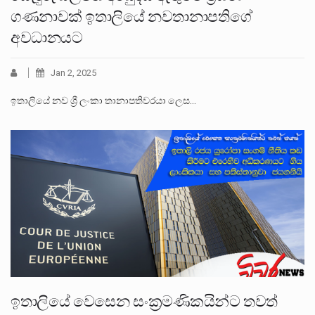
ගණනාවක් ඉතාලියේ නවතානාපතිගේ
අවධානයට
Jan 2, 2025
ඉතාලියේ නව ශ්‍රී ලංකා තානාපතිවරයා ලෙස…
ඉතාලියේ වෙසෙන සංක‍්‍රමණිකයින්ට තවත්