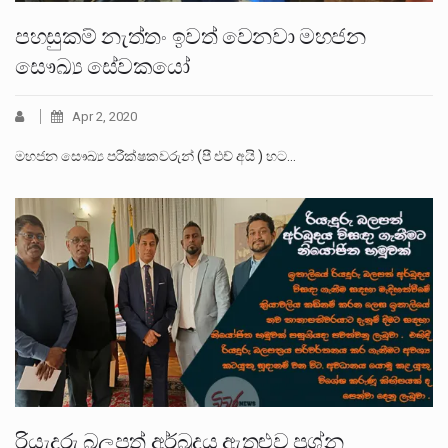
පහසුකම් නැත්තං ඉවත් වෙනවා මහජන
සෞඛ්‍ය සේවකයෝ
Apr 2, 2020
මහජන සෞඛ්‍ය පරීක්ෂකවරුන් (පී එච් අයි ) හට…
රියැදුරු බලපත් අර්බුදය ඇතුළුව ප්‍රශ්න