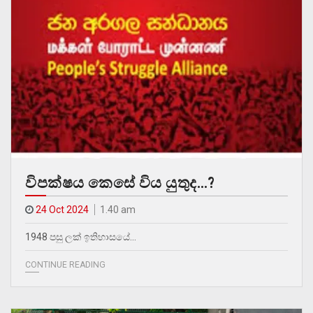
විපක්ෂය කෙසේ විය යුතුද…?
24 Oct 2024
1.40 am
1948 පසු ලක් ඉතිහාසයේ…
CONTINUE READING