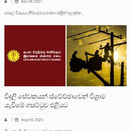
Apr 28, 2021
පාසල් විෂයය නිර්දේශය හරහා ස්ත්‍රීන් ඉලක්ක…
විදුලි සේවකයන් ස්වේච්ඡාවෙන් විශ්‍රාම
යැවීමේ ගසට්ටුව එළියට
Aug 30, 2025