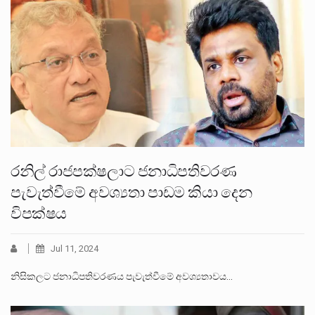
රනිල් රාජපක්ෂලාට ජනාධිපතිවරණ
පැවැත්වීමේ අවශ්‍යතා පාඩම කියා දෙන
විපක්ෂය
Jul 11, 2024
නිසිකලට ජනාධිපතිවරණය පැවැත්වීමේ අවශ්‍යතාවය…