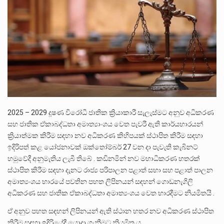
ලාල් කාන්ත ඇමතිවරයා අධිකරණ විනිශ්චයකාරවරුන්ගේ විශ්‍රාම යෑමේ වයස සම්බන්ධයෙන් නිහඬව සිටින ලෙස තමාට දැනුම් දුන්…
2011 වසරේදී දේශපාලන හා මානව හිමිකම් ක්‍රියාකාරීන් වන ලලිත්කුමාර් වීරරාජ් සහ කුගන් මුරුගානන්දන් යාපනයේදී අතුරුදන්…
ගොවියන්ගේ ප්‍රශ්න, ධීවරයන්ගේ ප්‍රශ්න, සෞඛය ප්‍රශ්න, වැටු ප්‍ර්ශ්න, රැකියා විරහිත ප්‍රශ්න මේ සියලු ප්‍රශ්නවලට තනි…
2025 – 2029 දූෂණ විරෝධී ජාතික ක්‍රියාකාරී සැලැස්මට අනුව අධිකරණ
සහ ජාතික ඒකාබද්ධතා අමාත්‍යාංශය වෙත පැවරී ඇති කාර්යභාරයන්
ක්‍රියාත්මක කිරීම සඳහා නව අධිකරණ කිහිපයක් ස්ථාපිත කිරීම සඳහා
ඉදිරිපත් කළ යෝජනාවක් ඔක්තෝම්බර් 27 වන දා පැවැති කැබිනට්
හමුවේදී අනුමැතිය ලැබී තිබේ . කඩිනමින් නව මහාධිකරණ හතරක්
ස්ථාපිත කිරීම සඳහා දැනට රාජ්‍ය පරිපාලන පළාත් සභා සහ පළාත් පාලන
අමාත්‍යංශය භාරයේ පවතින පහත ලිපිනයන් සඳහන් ගොඩනැගිලි
අධිකරණ සහ ජාතික ඒකාබද්ධතා අමාත්‍යංශය වෙත භාරදීමට නියමිතයි .
ඒ අනුව පහත සඳහන් ලිපිනයන් ඇති ස්ථාන හතර නව අධිකරණ ස්ථාපිත
කිරීම සඳහා ඉදිරියේදී යොදා ගැනීමට නියමිත ය.