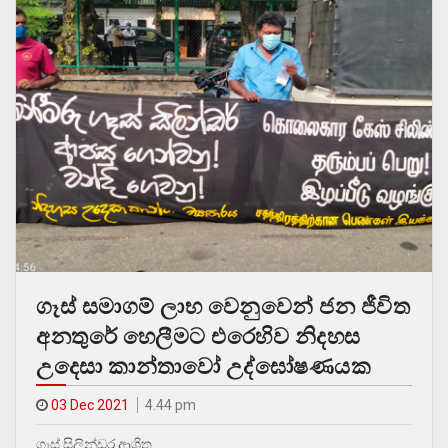
ගෑස් සමාගම් ලාභ වෙනුවෙන් ජන ජීවිත
අනතුරේ හෙලීමට එරෙහිව නිදහස
උදෙසා කාන්තාවෝ උද්ඝෝෂණයක
03 Dec 2021
4.44 pm
ගෑස් සිලින්ඩර ආශ්‍රිත…