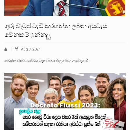
ගුරු වැටුප් වැඩි කරගන්න ලබන අයවැය
වෙනකම් ඉන්නලු
Aug 3, 2021
සමස්ත රාජ්‍ය සේවය ගැන සිතා එළඹෙන අයවැයේ…