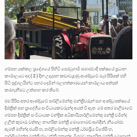
පසුගිය මැයි මස 31 දිනෙන් අවසන් වූ වසර තුළ ලොව පුරා විවිධ තනතුරු නාම වලින්…
මේ, දන්නා හඳුනන ලියන්නකුගේ නන්නාඳුනන අඩවියක සැරිසරා ලද ආස්වාදනීය මොහොතක සිංහාවලෝකනයකි .කෙටි කවියක දිගු බර…
වත්මන් ආණ්ඩුවේ ප්‍රධාන පාර්ශවකරුවා වන ජනතා විමුක්ති පෙරමුණේ කාලයක පටන් තිබුණු ප්‍රධාන සටන් පාඨයක් වූවේ…
ගම්පහ යක්කල ප්‍රදේශයේ පිහිටි පෙරටුගාමී සමාජවාදී පක්ෂයේ ප්‍රධාන
කාර්‍යාලයට අද ( 2 ) දින උදෑසන කඩාවැදුණු ආණ්ඩුවේ මැර පිරිසක් එහි
සිටි පුද්ගලයින්ට පහර දෙමින් බලහත්කාරයෙන් කාර්‍යලාය අත්පත්
කරගැනීමට උත්සාහ කර තිබේ.
එම පිරිස අතර ආණ්ඩුවේ පාර්ලිමේන්තු මන්ත්‍රීවරුන් සහ අණ්ඩු පක්ෂයේ
දිස්ත්‍රික් සහ ප්‍රාදේශීය සංවිධායකවරුන්ද අයත්‍ වී ඇත. මේ අතර මාලිමාවේ
ගම්පහ දිස්ත්‍රික් සංවිධායක චන්ද්‍රික අධිකාරී,පාර්ලිමේන්තු මන්ත්‍රී චමින්ද
ලලිත් කුමාර, වත්තල නාගරික මන්ත්‍රී මොහොමඩ් ආබ්දීන්, නියෝජ්‍ය
ඇමති මහින්ද ජයසිංහ, පාර්ලිමේන්තු මන්ත්‍රී ධර්මප්‍රිය විජේසිංහ,
පාර්ලිමේන්තු මන්ත්‍රී ස්ටෙෆ්නි ප්‍රනාන්දු, මීගමුව නාගරික මන්ත්‍රී මොහාන්