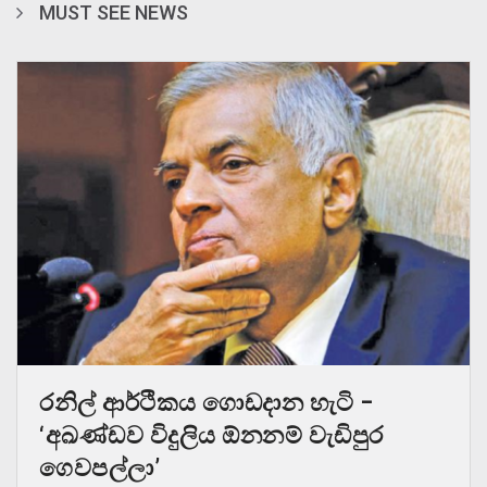
MUST SEE NEWS
රනිල් ආර්ථිකය ගොඩදාන හැටි –
‘අඛණ්ඩව විදුලිය ඕනනම් වැඩිපුර
ගෙවපල්ලා’