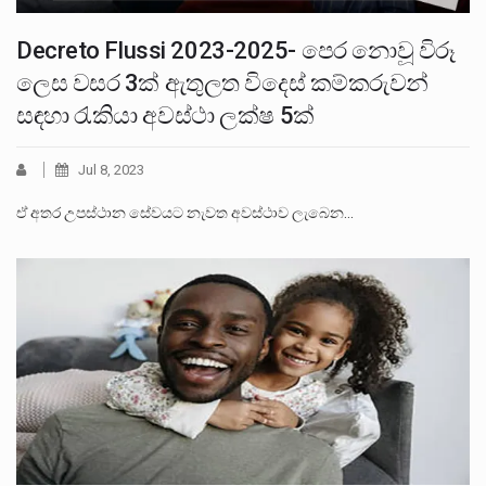
Decreto Flussi 2023-2025- පෙර නොවූ විරූ
ලෙස වසර 3ක් ඇතුලත විදෙස් කම්කරුවන්
සඳහා රැකියා අවස්ථා ලක්ෂ 5ක්
Jul 8, 2023
ඒ අතර උපස්ථාන සේවයට නැවත අවස්ථාව ලැබෙන…