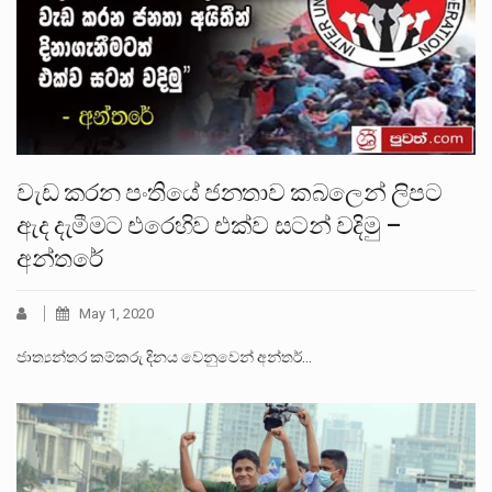
වැඩ කරන පංතියේ ජනතාව කබලෙන් ලිපට
ඇද දැමීමට එරෙහිව එක්ව සටන් වදිමු –
අන්තරේ
May 1, 2020
ජාත්‍යන්තර කම්කරු දිනය වෙනුවෙන් අන්තර්…