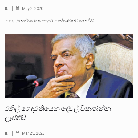
May 2, 2020
කොළඹ බන්ඩාරනායකපුර කාන්තාවකට කොවිඩ්…
රනිල් ගෙදර තියෙන දේවල් විකුණන්න
ලෑස්තියි
Mar 25, 2023