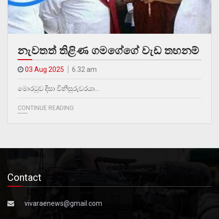
නැවතත් තිළිණ ගමගේගේ වැඩ තහනම්
03 Aug 2025
6.32 am
මොරටුව දිසා විනිසුරුවරයා…
CONTINUE READING
Contact
vivaraenews@gmail.com