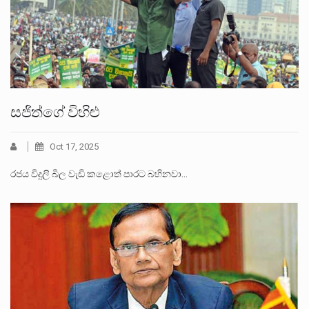
සජිත්ගේ විහිළු
Oct 17, 2025
රජය විදුලි බිල වැඩි කළොත් පාරට බහිනවා…