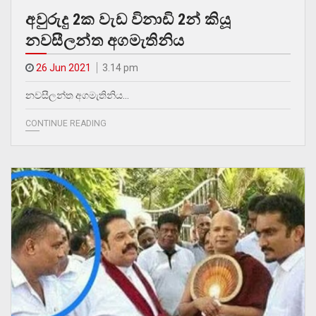
අවුරුදු 2ක වැඩ විනාඩි 2න් කියූ
නවසීලන්ත අගමැතිනිය
26 Jun 2021
3.14 pm
නවසීලන්ත අගමැතිනිය…
CONTINUE READING