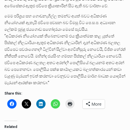
අබේසේකර ඇතුළු ජවිපෙ ක්‍රියාකාරීන් සිට ඇති බව වාර්තා වේ.
මෙම පරිශ්‍රය සහ ගොඩනැගිල්ල තමන්ට අයත් බවට අධිකරණ
නියෝගයක් ඇතැයි ජවිපෙ පවසන බව විමසූ විට පෙ.ස.ප. අධ්‍යාපන
ලේකම් පුබුදු ජයගොඩ සහෝදරයා මෙසේ පැවසීය.
“අධිකරණ නියෝගයක් තිබෙනවානම් එය ක්‍රියාත්මක කළ යුත්තේ
පිස්කල් නිලධාරියා ඇතුළු අධිකරණ නිලධාරීන්. දැන් අධිකරණ බලතල
ජවිපෙට පවරාගෙනද? ටිල්වින් සිල්වා අගවිනිසුරු නෙවෙයි, විජිත හේරත්
නීතිපති නෙවෙයි. මහින්ද ජයසිංහ ගම්පහ පිස්කල් නිලධාරියා නෙවෙයි.
ජවිපෙ අධිකරණ බලතල අතට අරන්ද? පොලීසියේ බලයනම් අතට අරන්
බව පෙනෙනවා. පොලීසිය පක්ෂ කාර්‍යාලයකට බලහත්කාරයෙන් කඩා
වැදුණු මැරයන් ඉවත් කරනවා වෙනුවට පොලීසිය මාර්ග බාධක යොදමින්
මැරයන් ආරක්ෂා කරනවා.”
Share this:
More
Related