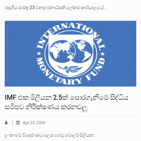
පසුගිය මාර්තු 23 වනදා ජනාධිපති ලේකම් කාර්යාලයේ…
IMF එක මිලියන 2.5ක් සොරගැනීමේ සිද්ධිය
සමීපව නිරීක්ෂණය කරනවලු
Apr 25, 2026
ලංකාවේ විදෙස් ණය ලෙස ගෙවූ ඩොලර් මිලියන…