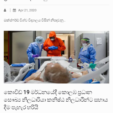
Apr 21, 2020
ඔක්ස්ෆර්ඩ් විශ්ව විද්‍යාලය විසින් නිපදවනු…
කොවිඩ් 19 මර්ධනයේදී කොලඹ ප්‍රධාන
සෞඛ්‍ය නිලධාරියා කනිෂ්ඨ නිලධාරීන්ට සහාය
දීම පැහැර හරියි