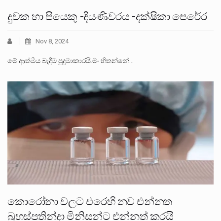
දුවක හා පියෙකු -දියණිවරය -දක්ෂිකා පෙරේර
Nov 8, 2024
මේ ආත්මීය බැදීම පුදුමාකාරයි.මං හිතන්නේ…
කොරෝනා වලට එරෙහි නව එන්නත
බ්‍රහස්පතින්දා මිනිසුන්ට එන්නත් කරයි