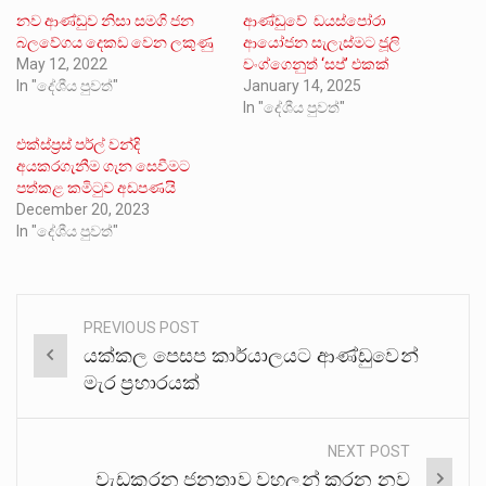
නව ආණ්ඩුව නිසා සමගි ජන
ආණ්ඩුවේ ඩයස්පෝරා
බලවේගය දෙකඩ වෙන ලකුණු
ආයෝජන සැලැස්මට ජූලි
May 12, 2022
චංග්ගෙනුත් ‘සප්’ එකක්
In "දේශීය පුවත්"
January 14, 2025
In "දේශීය පුවත්"
එක්ස්ප්‍රස් පර්ල් වන්දි
අයකරගැනීම ගැන සෙවීමට
පත්කළ කමිටුව අඩපණයි
December 20, 2023
In "දේශීය පුවත්"
PREVIOUS POST
Post
යක්කල පෙසප කාර්යාලයට ආණ්ඩුවෙන්
navigation
මැර ප්‍රහාරයක්
NEXT POST
වැඩකරන ජනතාව වහලුන් කරන නව