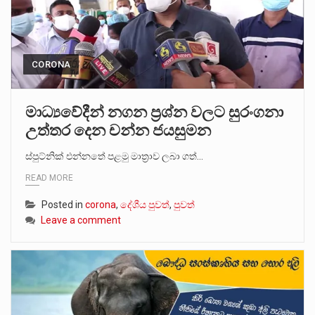
CORONA
මාධ්‍යවේදීන් නගන ප්‍රශ්න වලට සුරංගනා
උත්තර දෙන චන්න ජයසුමන
ස්පුට්නික් එන්නතේ පළමු මාත්‍රාව ලබා ගත්…
READ MORE
Posted in
corona
,
දේශීය පුවත්
,
පුවත්
Leave a comment