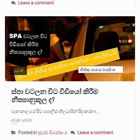
Leave a comment
පුවත්
ස්පා වටලන විට වීඩියෝ කිරීම
නීත්‍යානුකූල ද?
මෑත කාලයේ සිට පොලිස් නිලධාරින් සිදු කරනා…
READ MORE
Posted in
පුවත්
,
විශේෂාංග
Leave a comment