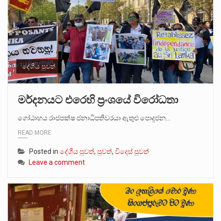
දේශීය පුවත්
මර්දනයට එරෙහි ප්‍රංශයේ විරෝධතා
ගෝඨාභය රාජපක්ෂ ජනාධිපතිවරයා ඇතුළු පොදුජන…
READ MORE
Posted in
දේශීය පුවත්
,
පුවත්
,
විදෙස් පුවත්
Leave a comment