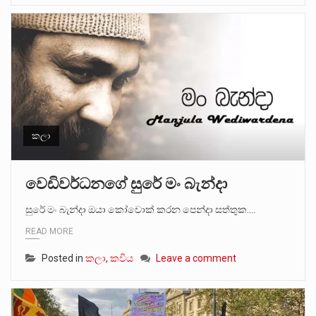
කලා
වෙඩිවර්ධනගේ සුරේ මං බැන්දා
සුරේ මං බැන්දා ඔයා කෝචොක් කරන පෙන්දා සත්තුක.…
READ MORE
Posted in
කලා
,
කවිය
Leave a comment