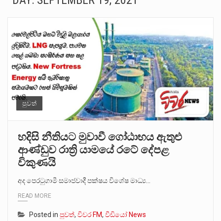
DAY:
SEPTEMBER 19, 2021
ගොවියන්ගේ ප්‍රශ්න, ධීවරයන්ගේ ප්‍රශ්න, සෞඛය ප්‍රශ්න, වැටු ප්‍ර්ශ්න, රැකියා විරහිත ප්‍රශ්න මේ සියලු ප්‍රශ්නවලට තනි…
මේ, දන්නා හඳුනන ලියන්නකුගේ නන්නාඳුනන අඩවියක සැරිසරා ලද ආස්වාදනීය මොහොතක සිංහාවලෝකනයකි .කෙටි කවියක දිගු බර…
වත්මන් ආණ්ඩුවේ ප්‍රධාන පාර්ශවකරුවා වන ජනතා විමුක්ති පෙරමුණේ කාලයක පටන් තිබුණු ප්‍රධාන සටන් පාඨයක් වූවේ…
සංවිධානාත්මක අපරාධකරුවකු වන ලොකු පැටිගේ ප්‍රධාන වෙඩික්කරු බවට සැක කරන ගිං ගඟේ ගිල්වා මරා දමා…
උපරිමාධිකරණ විනිශ්චයකාරවරුන්ගේ හා ඉන් පහළ විනිශ්චයකාරවරුන්ගේ විශ්‍රාම වයස දීර්ඝ කිරීම සඳහා සකස් කර ඇති විසිදෙවන…
පුවත්
බන්ධනාගාර රැදවියන් 1,021 දෙනෙකු ඉකුත් වසර පහක කාලය තුලදී (2020 ජනවාරි 01 සිට 2025 දෙසැම්බර්…
හදිසි නීතියට මුවාවී ගෝඨාභය ඇතුළු
ආණ්ඩුව රාත්‍රි යාමයේ රටේ දේපළ
දිවයින පුරා පිහිටි බන්ධනාගාරවල පවතින දැඩි තදබදය හේතුවෙන් බන්ධනාගාර පද්ධතිය තුළ දැඩි අවදානම් තත්ත්වයක් නිර්මාණය…
විකුණයි
නව පරිසර පනත යටතේ ශබ්ද දූෂණය සම්බන්ධයෙන් කටයුතු කිරීමට නව රෙගුලාසි ගෙන ඒමට මධ්‍යම පරිසර…
අද පෙරටුගාමී සමාජවාදී පක්ෂය විශේෂ මාධ්‍ය…
READ MORE
Posted in
පුවත්
,
විවර FM
,
වීඩියෝ News