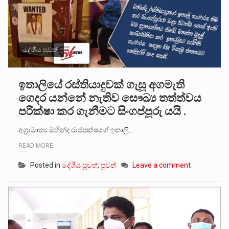
දේශීය පුවත්
ඉතාලියේ රස්තියාදුවක් ගැසූ අගමැති
ගෙදර යන්නේ නැතිව සෞඛ්‍ය තත්ත්වය
පරික්ෂා කර ගැනීමට සිංගප්පූරු යයි .
අග්‍රාමාත්‍ය මහින්ද රාජපක්ෂගේ ඉතාලි…
READ MORE
Posted in
දේශීය පුවත්
,
පුවත්
Leave a comment