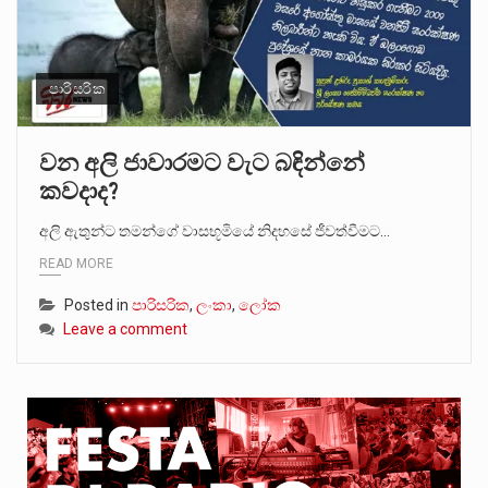
පාරිසරික
වන අලි ජාවාරමට වැට බඳින්නේ
කවදාද?
අලි ඇතුන්ට තමන්ගේ වාසභූමියේ නිදහසේ ජීවත්වීමට…
READ MORE
Posted in
පාරිසරික
,
ලංකා
,
ලෝක
Leave a comment