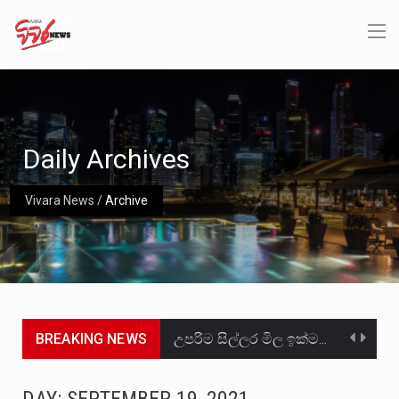
Daily Archives
Vivara News
/
Archive
BREAKING NEWS
උපරිම සිල්ලර මිල ඉක්මවා රතු නාඩු සහල් වෙළෙඳපොළට සැපයීමේ චෝදනාවට වැරදිකරු වූ නිව් රත්න සහල්…
2011 වසරේදී දේශපාලන හා මානව හිමිකම් ක්‍රියාකාරීන් වන ලලිත්කුමාර් වීරරාජ් සහ කුගන් මුරුගානන්දන් යාපනයේදී අතුරුදන්…