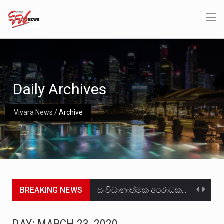
Daily Archives
Vivara News
/
Archive
BREAKING NEWS
සංවිධානාත්මක අපරාධකරුවකු වන ලොකු පැටිගේ ප්‍රධාන වෙඩික්කරු බවට සැක කරන ගිං ගඟේ ගිල්වා මරා දමා…
උපරිමාධිකරණ විනිශ්චයකාරවරුන්ගේ හා ඉන් පහළ විනිශ්චයකාරවරුන්ගේ විශ්‍රාම වයස දීර්ඝ කිරීම සඳහා සකස් කර ඇති විසිදෙවන…