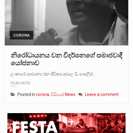
CORONA
නිරෝධායනය වන විදර්ශනගේ සමාජවාදී
යෝජනාව
ලංකාවේ සාමාන්‍ය ජන ජීවිතය අඩාල වී, පොලිස්…
READ MORE
Posted in
corona
,
වීඩියෝ News
Leave a comment