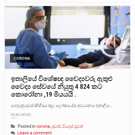
CORONA
ඉතාලියේ විශේෂඥ වෛද්‍යවරු ඇතුළු
වෛද්‍ය සේවයේ නියුතු 4 824 කට
කොරෝනා ,19 මියයයි .
ගෙවුණු දවස් කිහිපය තුල ලෝකයේම අවධානය ඉතාලිය…
READ MORE
Posted in
corona
,
පුවත්
,
විදෙස් පුවත්
Leave a comment