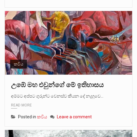
කවිය
උඹේ මහ එවුන්ගේ මේ ඉතිහාසය
අම්මට අප්පට ගුරුන්ට වෙනස්ව කියන දේ නෑහුවෙ…
READ MORE
Posted in
කවිය
Leave a comment