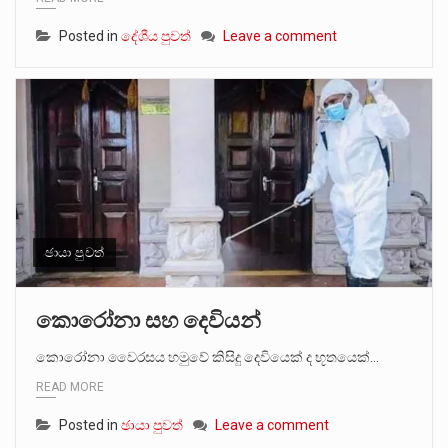
Posted in
දේශීය පුවත්
Leave a comment
ඡායා පුවත්
කොරෝනා සහ දෙවියන්
කොරෝනා වෛරසය හමුවේ කිසිදු දෙවියෙක් ද භූතයෙක්…
READ MORE
Posted in
ඡායා පුවත්
Leave a comment