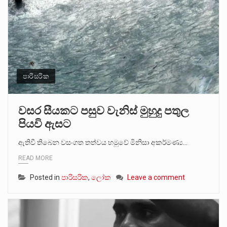
පාරිසරික
වසර සීයකට පසුව වැනිස් මුහුදු පතුල
පියවි ඇසට
ඇතිවී තිබෙන වසංගත තත්වය හමුවේ මිනිසා අකර්මණ්‍ය…
READ MORE
Posted in
පාරිසරික
,
ලෝක
Leave a comment