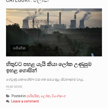
CATEGORY:
ලෝක
ගොවියන්ගේ ප්‍රශ්න, ධීවරයන්ගේ ප්‍රශ්න, සෞඛය ප්‍රශ්න, වැටු ප්‍ර්ශ්න, රැකියා විරහිත ප්‍රශ්න මේ සියලු ප්‍රශ්නවලට තනි…
මේ, දන්නා හඳුනන ලියන්නකුගේ නන්නාඳුනන අඩවියක සැරිසරා ලද ආස්වාදනීය මොහොතක සිංහාවලෝකනයකි .කෙටි කවියක දිගු බර…
වත්මන් ආණ්ඩුවේ ප්‍රධාන පාර්ශවකරුවා වන ජනතා විමුක්ති පෙරමුණේ කාලයක පටන් තිබුණු ප්‍රධාන සටන් පාඨයක් වූවේ…
සංවිධානාත්මක අපරාධකරුවකු වන ලොකු පැටිගේ ප්‍රධාන වෙඩික්කරු බවට සැක කරන ගිං ගඟේ ගිල්වා මරා දමා…
පාරිසරික
උපරිමාධිකරණ විනිශ්චයකාරවරුන්ගේ හා ඉන් පහළ විනිශ්චයකාරවරුන්ගේ විශ්‍රාම වයස දීර්ඝ කිරීම සඳහා සකස් කර ඇති විසිදෙවන…
බන්ධනාගාර රැදවියන් 1,021 දෙනෙකු ඉකුත් වසර පහක කාලය තුලදී (2020 ජනවාරි 01 සිට 2025 දෙසැම්බර්…
හිතුවට පහළ යැයි කියා ලෝක උණුසුම
ඉහළ ගොසින්
දිවයින පුරා පිහිටි බන්ධනාගාරවල පවතින දැඩි තදබදය හේතුවෙන් බන්ධනාගාර පද්ධතිය තුළ දැඩි අවදානම් තත්ත්වයක් නිර්මාණය…
ගෙවුණු කොරෝනා වසංගත සමය තුළ ස්වභාදහම වායු…
නව පරිසර පනත යටතේ ශබ්ද දූෂණය සම්බන්ධයෙන් කටයුතු කිරීමට නව රෙගුලාසි ගෙන ඒමට මධ්‍යම පරිසර…
READ MORE
Posted in
පාරිසරික
,
ලෝක
,
විශේෂාංග
Leave a comment