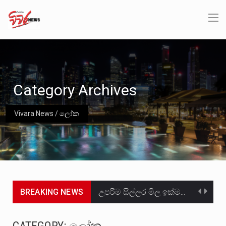
Category Archives
Vivara News
/
ලෝක
BREAKING NEWS
උපරිම සිල්ලර මිල ඉක්මවා රතු නාඩු සහල් වෙළෙඳපොළට සැපයීමේ චෝදනාවට වැරදිකරු වූ නිව් රත්න සහල්…
2011 වසරේදී දේශපාලන හා මානව හිමිකම් ක්‍රියාකාරීන් වන ලලිත්කුමාර් වීරරාජ් සහ කුගන් මුරුගානන්දන් යාපනයේදී අතුරුදන්…