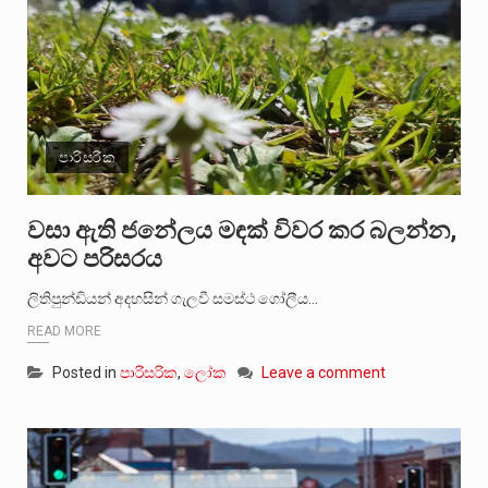
පාරිසරික
වසා ඇති ජනේලය මඳක් විවර කර බලන්න,
අවට පරිසරය
ලිතිපුන්ඩියන් අදහසින් ගැලවී සමස්ථ ගෝලීය…
READ MORE
Posted in
පාරිසරික
,
ලෝක
Leave a comment