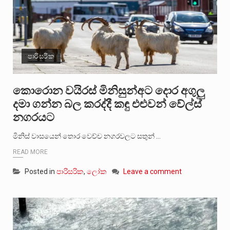
පාරිසරික
කොරොන වයිරස් මිනිසුන්අට දොර අගුලු
දමා ගන්න බල කරද්දී කඳු එළුවන් වේල්ස්
නගරයට
මිනිස් වාසයෙන් තොර වෙච්ච නගරවලට සතුන් …
READ MORE
Posted in
පාරිසරික
,
ලෝක
Leave a comment