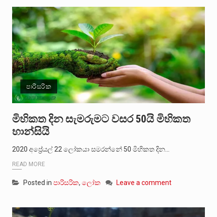
පාරිසරික
මිහිකත දින සැමරුමට වසර 50යි මිහිකත
හාන්සියි
2020 අප්‍රේයල් 22 ලෝකයා සමරන්නේ 50 මිහිකත දින…
READ MORE
Posted in
පාරිසරික
,
ලෝක
Leave a comment