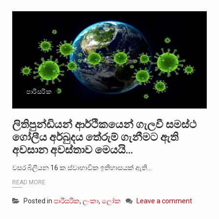
පාරිසරික
ලිතිපුන්ඩියන් ආර්ථිකයෙන් ගැලවී සමස්ථ
ගෝලීය අර්බුදය තේරුම් ගැනීමට ඇති
අවසාන අවස්තාව මෙයයි…
වසර බිලියන 16 ක ස්වාභාවික ඉතිහාසයක් ඇති…
READ MORE
Posted in
පාරිසරික
,
ලංකා
,
ලෝක
Leave a comment