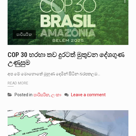
පාරිසරික
COP 30 හරහා තව දුරටත් මුතුවන දේශගුණ
උණුසුම
අප මේ මොහොතේ මුහුණ දෙමින් සිටින බරපතලම…
READ MORE
Posted in
පාරිසරික
,
ලංකා
Leave a comment