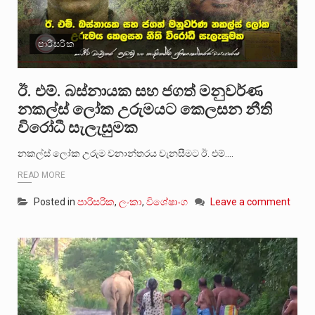
පාරිසරික
ඊ. එම්. බස්නායක සහ ජගත් මනුවර්ණ
නකල්ස් ලෝක උරුමයට කෙලසන නීති
විරෝධී සැලැසුමක
නකල්ස් ලෝක උරුම වනාන්තරය වැනසීමට ඊ. එම්.…
READ MORE
Posted in
පාරිසරික
,
ලංකා
,
විශේෂාංග
Leave a comment