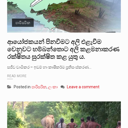
පාරිසරික
ආයෝජකයන් පිනවීමට අලි එළැවීම
වෙනුවට හම්බන්තොට අලි කළමනාකරණ
රක්ෂිතය සුරක්ෂිත කළ යුතු ය.
සජීව චාමිකර – ඉඩම් හා කෘෂිකර්ම ප්‍රතිසංස්කරණ…
READ MORE
Posted in
පාරිසරික
,
ලංකා
Leave a comment