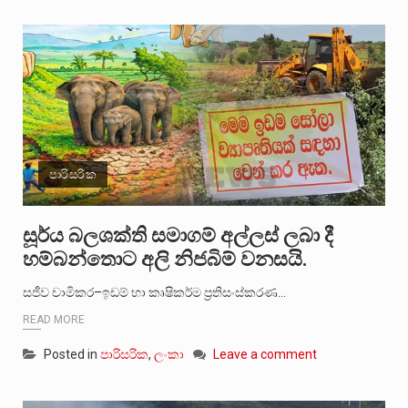
පාරිසරික
සූර්ය බලශක්ති සමාගම් අල්ලස් ලබා දී
හම්බන්තොට අලි නිජබිම් වනසයි.
සජීව චාමිකර–ඉඩම් හා කෘෂිකර්ම ප්‍රතිසංස්කරණ…
READ MORE
Posted in
පාරිසරික
,
ලංකා
Leave a comment