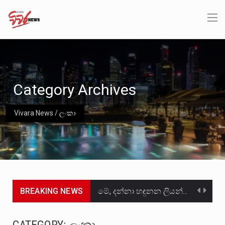
Category Archives
Vivara News
/
ලංකා
BREAKING NEWS
මේ, දන්නා හඳුනන ලියන්නකුගේ නන්නාඳුනන අඩවියක සැරිසරා ලද ආස්වාදනීය මොහොතක සිංහාවලෝකනයකි .කෙටි කවියක දිගු බර…
වත්මන් ආණ්ඩුවේ ප්‍රධාන පාර්ශවකරුවා වන ජනතා විමුක්ති පෙරමුණේ කාලයක පටන් තිබුණු ප්‍රධාන සටන් පාඨයක් වූවේ…