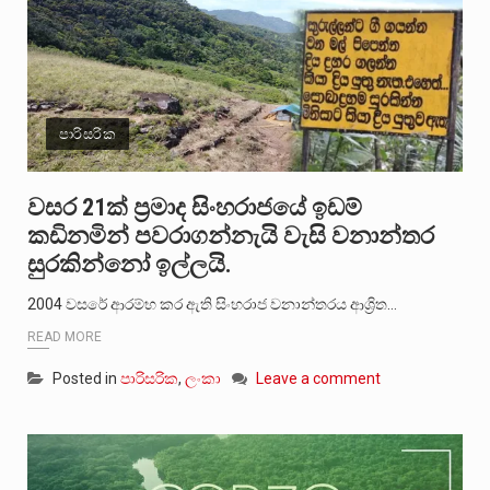
පාරිසරික
වසර 21ක් ප්‍රමාද සිංහරාජයේ ඉඩම්
කඩිනමින් පවරාගන්නැයි වැසි වනාන්තර
සුරකින්නෝ ඉල්ලයි.
2004 වසරේ ආරම්භ කර ඇති සිංහරාජ වනාන්තරය ආශ්‍රිත…
READ MORE
Posted in
පාරිසරික
,
ලංකා
Leave a comment