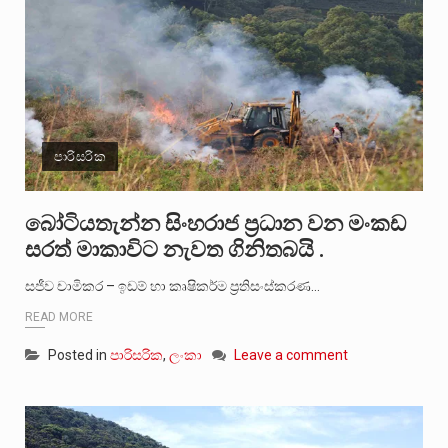
පාරිසරික
බෝටියතැන්න සිංහරාජ ප්‍රධාන වන මංකඩ
සරත් මාකාවිට නැවත ගිනිතබයි .
සජීව චාමිකර – ඉඩම් හා කෘෂිකර්ම ප්‍රතිසංස්කරණ…
READ MORE
Posted in
පාරිසරික
,
ලංකා
Leave a comment