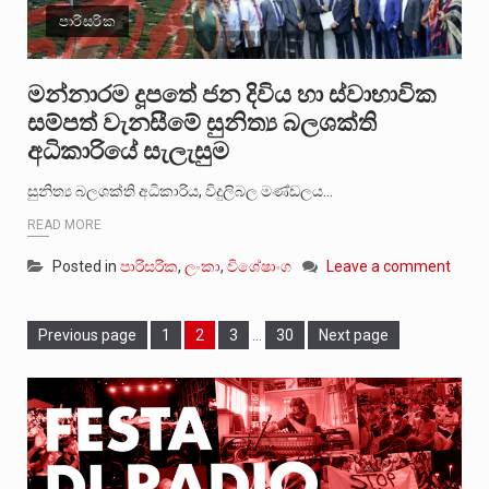
පාරිසරික
මන්නාරම දූපතේ ජන දිවිය හා ස්වාභාවික
සම්පත් වැනසීමේ සුනිත්‍ය බලශක්ති
අධිකාරියේ සැලැසුම
සුනිත්‍ය බලශක්ති අධිකාරිය, විදුලිබල මණ්ඩලය…
READ MORE
Posted in
පාරිසරික
,
ලංකා
,
විශේෂාංග
Leave a comment
Page
Page
Page
Page
Previous page
1
2
3
…
30
Next page