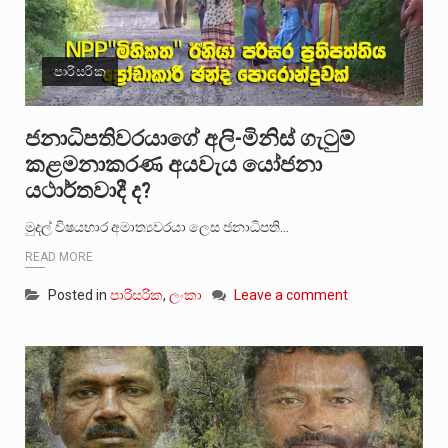
පාරිසරික
ජනාධිපතිවරයාගේ අලි-මිනිස් ගැටුම්
කළමනාකරණ අයවැය යෝජනා
යථාර්තවාදී ද?
මුදල් විෂයභාර අමාත්‍යවරයා ලෙස ජනාධිපති…
READ MORE
Posted in
පාරිසරික
,
ලංකා
Leave a comment