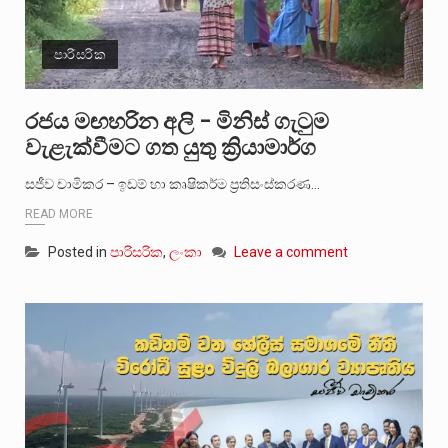
පාරිසරික
රජය මඟහරින අලි – මිනිස් ගැටුම
වැළැක්වීමට ගත යුතු ක්‍රියාමාර්ග
සජීව චාමිකර – ඉඩම් හා කෘෂිකර්ම ප්‍රතිසංස්කරණ…
READ MORE
Posted in
පාරිසරික
,
ලංකා
Leave a comment