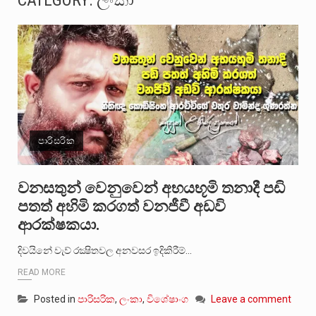
CATEGORY:
ලංකා
සංවිධානාත්මක අපරාධකරුවකු වන ලොකු පැටිගේ ප්‍රධාන වෙඩික්කරු බවට සැක කරන ගිං ගඟේ ගිල්වා මරා දමා…
උපරිමාධිකරණ විනිශ්චයකාරවරුන්ගේ හා ඉන් පහළ විනිශ්චයකාරවරුන්ගේ විශ්‍රාම වයස දීර්ඝ කිරීම සඳහා සකස් කර ඇති විසිදෙවන…
බන්ධනාගාර රැදවියන් 1,021 දෙනෙකු ඉකුත් වසර පහක කාලය තුලදී (2020 ජනවාරි 01 සිට 2025 දෙසැම්බර්…
මහර බන්ධනාගාරයේ අද ඇතිවූ සිද්ධියෙන් තුවාල ලැබූ බව කියන රැඳවියන් ගණන ඉහළ ගොස් තිබේ. ඒ…
පාරිසරික
අගෝස්තු මස දෙවන ඉරිදා ලිට් රූම් සූම් සංවාදය පැවැත්වෙන්නේ "කතා කරන මහ වැව" නම් නකතාවක්…
ලාල් කාන්ත ඇමතිවරයා අධිකරණ විනිශ්චයකාරවරුන්ගේ විශ්‍රාම යෑමේ වයස සම්බන්ධයෙන් නිහඬව සිටින ලෙස තමාට දැනුම් දුන්…
වනසතුන් වෙනුවෙන් අභයභූමි තනාදී පඩි
පතත් අහිමි කරගත් වනජීවී අඩවි
2011 වසරේදී දේශපාලන හා මානව හිමිකම් ක්‍රියාකාරීන් වන ලලිත්කුමාර් වීරරාජ් සහ කුගන් මුරුගානන්දන් යාපනයේදී අතුරුදන්…
ආරක්ෂකයා.
ගොවියන්ගේ ප්‍රශ්න, ධීවරයන්ගේ ප්‍රශ්න, සෞඛය ප්‍රශ්න, වැටු ප්‍ර්ශ්න, රැකියා විරහිත ප්‍රශ්න මේ සියලු ප්‍රශ්නවලට තනි…
දිවයිනේ වැව් රක්‍ෂිතවල අනවසර ඉදිකිරීම්…
READ MORE
Posted in
පාරිසරික
,
ලංකා
,
විශේෂාංග
Leave a comment