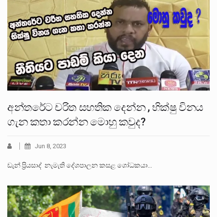
අන්තරේට චරිත සහතික දෙන්න , භික්ෂු විනය
ගැන කතා කරන්න මොහු කවුද?
Jun 8, 2023
ඩැන් ප්‍රියසාද් නැමැති දේශපාලන කසළ ශෝධකයා…