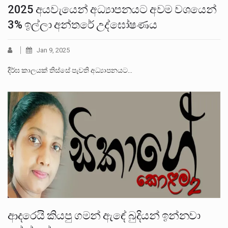
2025 අයවැයෙන් අධ්‍යාපනයට අවම වශයෙන්
3% ඉල්ලා අන්තරේ උද්ඝෝෂණය
Jan 9, 2025
දීර්ඝ කාලයක් තිස්සේ පැවති අධ්‍යාපනයට…
ආදරෙයි කියපු ගමන් ඇඳේ බුදියන් ඉන්නවා