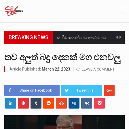
BREAKING NEWS
සංවිධානාත්මක අපරාධකරුවකු වන ලොකු පැටිගේ ප්‍රධාන වෙඩික්කරු බවට සැක කරන ගිං ගඟේ ගිල්වා මරා දමා…
උපරිමාධිකරණ විනිශ්චයකාරවරුන්ගේ හා ඉන් පහළ විනිශ්චයකාරවරුන්ගේ විශ්‍රාම වයස දීර්ඝ කිරීම සඳහා සකස් කර ඇති විසිදෙවන…
තව අලුත් බදු දෙකක් මග එනවලු
බන්ධනාගාර රැදවියන් 1,021 දෙනෙකු ඉකුත් වසර පහක කාලය තුලදී (2020 ජනවාරි 01 සිට 2025 දෙසැම්බර්…
Article Published:
March 22, 2023
LEAVE A COMMENT
මහර බන්ධනාගාරයේ අද ඇතිවූ සිද්ධියෙන් තුවාල ලැබූ බව කියන රැඳවියන් ගණන ඉහළ ගොස් තිබේ. ඒ…
Share on Facebook
Tweet this!
අගෝස්තු මස දෙවන ඉරිදා ලිට් රූම් සූම් සංවාදය පැවැත්වෙන්නේ "කතා කරන මහ වැව" නම් නකතාවක්…
ලාල් කාන්ත ඇමතිවරයා අධිකරණ විනිශ්චයකාරවරුන්ගේ විශ්‍රාම යෑමේ වයස සම්බන්ධයෙන් නිහඬව සිටින ලෙස තමාට දැනුම් දුන්…
හිටපු පොලිස්පති පූජිත් ජයසුන්දරට සහ හිටපු ආරක්ෂක අමාත්‍යංශ ලේකම් හේමසිරි ප්‍රනාන්දු විශේෂ ත්‍රිපුද්ගල මහාධිකරණය විසින්…