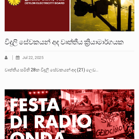
විදුලි සේවකයන් අද වෘත්තීය ක්‍රියාමාර්ගයක
Jul 22, 2025
වෘත්තීය සමිති 28ක විදුලි සේවකයන් අද (21) ලෙඩ…