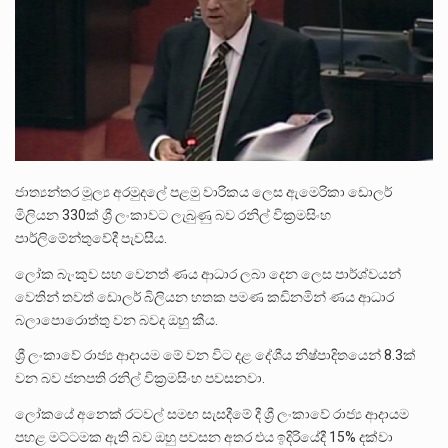
පසුගිය මැයි මස 31 දිනෙන් අවසන් වූ වසර තුළ ලොව පුරා විවිධ තනතුරු නාම වලින්…
මේ, දන්නා හඳුනන ලියන්නකුගේ නන්නාඳුනන අඩවියක සැරිසරා ලද ආස්වාදනීය මොහොතක සිංහාවලෝකනයකි .කෙටි කවියක දිගු බර…
වත්මන් ආණ්ඩුවේ ප්‍රධාන පාර්ශවකරුවා වන ජනතා විමුක්ති පෙරමුණේ කාලයක පටන් තිබුණු ප්‍රධාන සටන් පාඨයක් වූවේ…
ජාත්‍යන්තර මූල්‍ය අරමුදලේ පළමු වාරිකය ලෙස ඇමෙරිකා ඩොලර්
මිලියන 330ක් ශ්‍රී ලංකාවට ලැබුණු බව රනිල් වික්‍රමසිංහ
පාර්ලිමේන්තුවේදී පැවසීය.
ලෝක බැංකුව සහ වෙනත් ණය ආධාර ලබා දෙන ලෙස පාර්ශ්වයන්
වෙතින් තවත් ඩොලර් බිලියන හතක පමණ කඩිනමින් ණය ආධාර
බලාපොරොත්තු වන බවද ඔහු කීය.
ශ්‍රී ලංකාවේ රාජ්‍ය ආදායම මේ වන විට දළ දේශීය නිෂ්පාදිතයෙන් 8.3ක්
වන බව ජනපති රනිල් වික්‍රමසිංහ පවසනවා.
ලෝකයේ අනෙක් රටවල් සමඟ සැසදීමේ දී ශ්‍රී ලංකාවේ රාජ්‍ය ආදායම
පහළ මට්ටමක ඇති බව ඔහු පවසන අතර එය ඉදිරියේදී 15% දක්වා