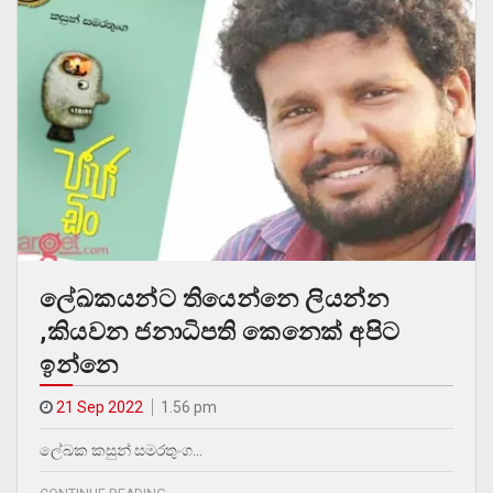
ලේඛකයන්ට තියෙන්නෙ ලියන්න
,කියවන ජනාධිපති කෙනෙක් අපිට
ඉන්නෙ
21 Sep 2022
1.56 pm
ලේඛක කසුන් සමරතුංග…