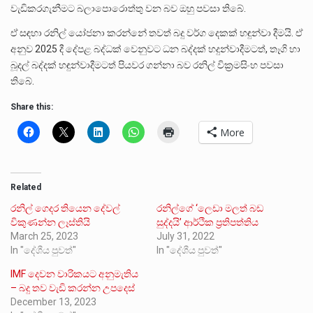
වැඩිකරගැනීමට බලාපොරොත්තු වන බව ඔහු පවසා තිබේ.
ඒ සඳහා රනිල් යෝජනා කරන්නේ තවත් බදු වර්ග දෙකක් හඳුන්වා දීමයි. ඒ
අනුව 2025 දී දේපළ බද්ධක් වෙනුවට ධන බද්දක් හදුන්වාදීමටත්, තෑගි හා
බූදල් බද්දක් හඳුන්වාදීමටත් පියවර ගන්නා බව රනිල් වික්‍රමසිංහ පවසා
තිබේ.
Share this:
More
Related
රනිල් ගෙදර තියෙන දේවල්
රනිල්ගේ ‘ලෙඩා මලත් බඩ
විකුණන්න ලෑස්තියි
සුද්දයි’ ආර්ථික ප්‍රතිපත්තිය
March 25, 2023
July 31, 2022
In "දේශීය පුවත්"
In "දේශීය පුවත්"
IMF දෙවන වාරිකයට අනුමැතිය
– බදු තව වැඩි කරන්න උපදෙස්
December 13, 2023