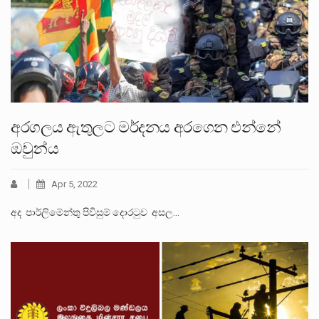
අරගලය ඇතුලට මර්දනය අරගෙන එන්නේ
ඔවුන්ය
Apr 5, 2022
අද පාර්ලිමේන්තු පිවිසුම් දොරටුව අසල…