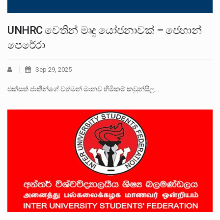
UNHRC වෙතින් මෘදු යෝජනාවක් – ජෙහාන්
පෙරේරා
Sep 29, 2025
එක්සත් ජාතීන්ගේ වත්මන් මානව හිමිකම් කවුන්සිල…