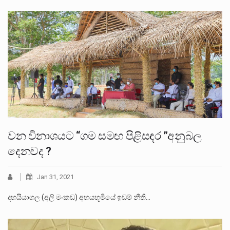
වන විනාශයට “ගම සමඟ පිළිසඳර ”අනුබල
දෙනවද ?
Jan 31, 2021
දහයියාගල (අලි මංකඩ) අභයභූමියේ ඉඩම් නීති…