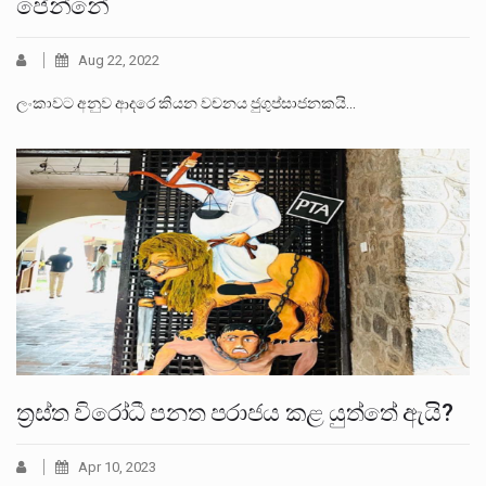
පේන්නේ
Aug 22, 2022
ලංකාවට අනුව ආදරෙ කියන වචනය ජුගුප්සාජනකයි…
ත්‍රස්ත විරෝධී පනත පරාජය කළ යුත්තේ ඇයි?
Apr 10, 2023