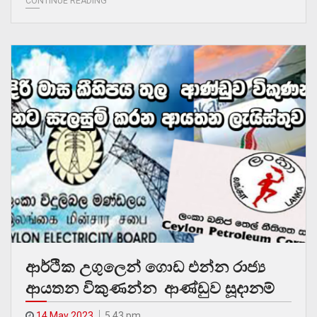
CONTINUE READING
ආර්ථික උගුලෙන් ගොඩ එන්න රාජ්‍ය
ආයතන විකුණන්න ආණ්ඩුව සූදානම්
14 May 2023
5.43 pm