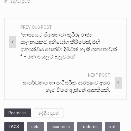
In "දේශීය පුවත්"
PREVIOUS POST
Post
“හාස්‍යයට තිබෙනවා කුරිරු රාජ්‍ය
navigation
පාලනයකට අභියෝග කීරීමටත්, එහි
ශුන්‍යත්වය පෙන්වා දීමටත් හැකි ශක්‍යතාවක්
” – නොවයලට් බුලවයෝ
NEXT POST
සංවර්ධනය හා පාරිසරික ආරක්‍ෂාව අතර
හැම විටම ඇත්තේ ආතතියකි.
Posted in:
දේශීය පුවත්
TAGS:
debt
economic
featured
imf