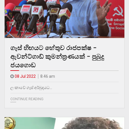
ගෑස් හිඟයට හේතුව රාජපක්ෂ –
ඇවන්ට්ගාඩ් කුමන්ත්‍රණයක් – පුබුදු
ජයගොඩ
08 Jul 2022
8.46 am
ලංකාවේ ගෑස් අර්බුදයට…
CONTINUE READING