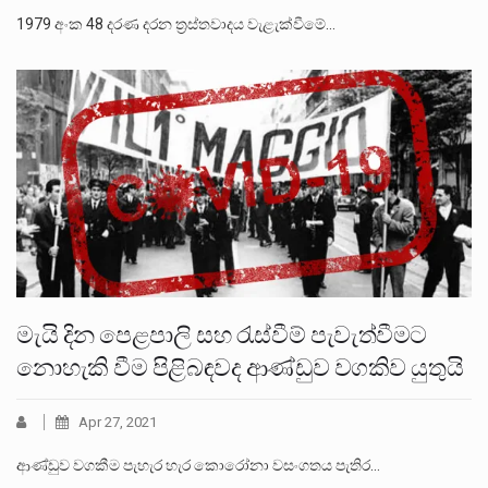
1979 අංක 48 දරණ දරන ත්‍රස්තවාදය වැළැක්වීමේ…
මැයි දින පෙළපාලි සහ රැස්වීම් පැවැත්වීමට
නොහැකි වීම පිළිබඳවද ආණ්ඩුව වගකිව යුතුයි
Apr 27, 2021
ආණ්ඩුව වගකීම පැහැර හැර කොරෝනා වසංගතය පැතිර…