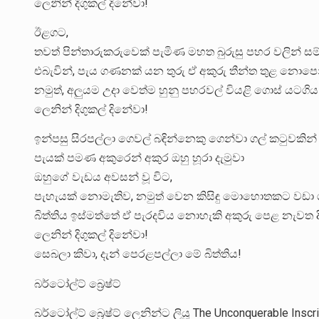
ලෙනින් දිගුකල් දිනේවා!
ඊළගට,
තවත් පින්තාරුකරුවෙක් පැමිණ මහත බුරුසු පහර වලින් සම්ප
එබැවින්, පැය ගණනක් යන තුරු ඒ අකුරු තීන්ත තුළ නොපෙන
නමුත්, අලුයම උදා වෙත්ම හුනු පහරවල් වියළි ගොස් යටගිය
ලෙනින් දිගුකල් දිනේවා!
ඉන්පසු සිරපල්ලා ගෙවල් බඳින්නෙකු ගෙන්වා ගල් කටුවකින
පැයක් පමණ අකුරෙන් අකුර ඔහු හූරා දැමුවා
ඔහුගේ වැඩය අවසන් වූ විට,
පැහැයක් නොමැතිව, නමුත් වෙන කිසිඳු මොහොතකට වඩා ගැ
බිත්තිය ඉස්මත්තේ ඒ පැරදවිය නොහැකි අකුරු පෙළ නැවත දි
ලෙනින් දිගුකල් දිනේවා!
සෙබලා කිවා, දැන් පෙරළපල්ලා මේ බිත්තිය!
බර්ටෝල්ට් බ්‍රෙෂ්ට්
බර්ටෝල්ට් බ්‍රෙෂ්ට් ලෙනින්ට ලියූ The Unconquerable Ins