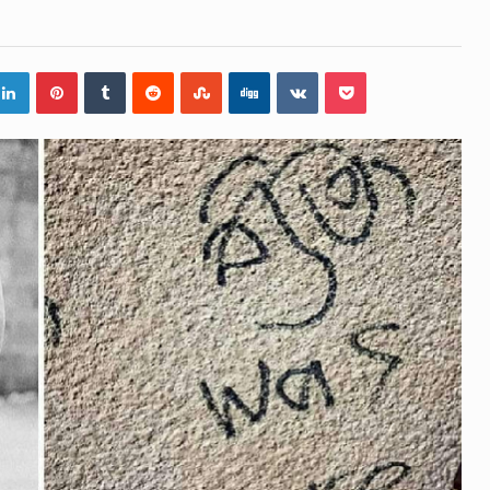
ිද්ධියෙන් තුවාල ලැබූ බව කියන රැඳවියන් ගණන ඉහළ ගොස් තිබේ
 රූම් සූම් සංවාදය පැවැත්වෙන්නේ "කතා කරන මහ වැව" නම් නකතා
 විනිශ්චයකාරවරුන්ගේ විශ්‍රාම යෑමේ වයස සම්බන්ධයෙන් නිහඬව
දරට සහ හිටපු ආරක්ෂක අමාත්‍යංශ ලේකම් හේමසිරි ප්‍රනාන්දු විශේෂ 
සන් වූ වසර තුළ ලොව පුරා විවිධ තනතුරු නාම වලින්…
ේ නන්නාඳුනන අඩවියක සැරිසරා ලද ආස්වාදනීය මොහොතක සිංහ
ශවකරුවා වන ජනතා විමුක්ති පෙරමුණේ කාලයක පටන් තිබුණු ප්‍රධ