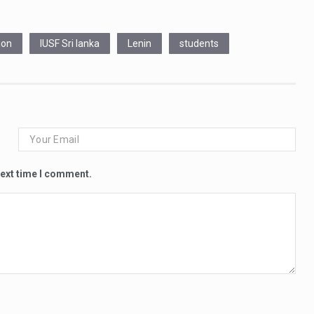
ion
IUSF Sri lanka
Lenin
students
next time I comment.