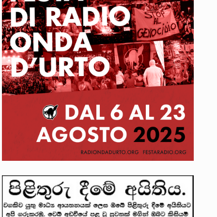
. ඒ…
වක්…
 සිටින ලෙස තමාට දැනුම් දුන්…
ත්‍රිපුද්ගල මහාධිකරණය විසින්…
ාවලෝකනයකි .කෙටි කවියක දිගු බර…
ාන සටන් පාඨයක් වූවේ…