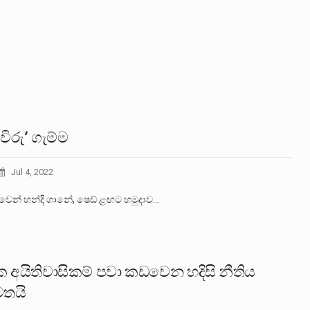
ිරු’ ගැම්ම
Jul 4, 2022
වෙන් හන්දි ගානේ, ෂෙඩ් ළඟට හමුදාව…
ක අයිතිවාසිකම් පවා කඩවෙන හදිසි නීතිය
මතයි