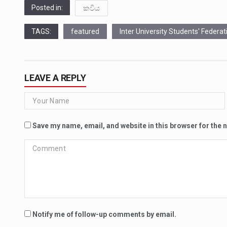
Posted in:
කවිය
TAGS:
featured
Inter University Students' Federat
LEAVE A REPLY
Save my name, email, and website in this browser for the 
Notify me of follow-up comments by email.