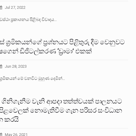
Jul 27, 2022
අවස්ථා ප්‍රකාශනය පිළිබද විවාදය…
ස් ශ්‍රමිකයන්ගේ ප්‍රශ්නයට පිළිතුරු දීම වෙනුවට
ගෙන් ඩිජිටල්කරණ ‘ඩ්‍රාමා’ එකක්
Jun 28, 2023
 ශ්‍රමිකයන් මේ වනවිට මුහුණ දෙමින්…
් ගිනිගැනීම වැනි ආපදා තත්ත්වයක් පාලනයට
පිළවෙලක් නොමැතිවීම ගැන පරිසර සංවිධාන
ශ්න කරයි
May 26, 2021