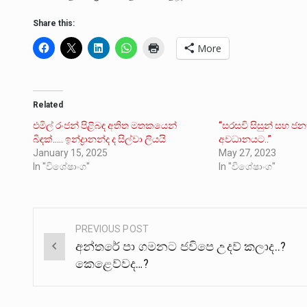
Share this:
More
Related
එමිල් රංජන් පිළිබඳ අතිත මතකයෙන්
“සරසවි සිසුන් සහ 
බිඳක්….. ඉන්ද්‍රානන්ද ද සිල්වා ලියයි
අවධානයට..”
January 15, 2025
May 27, 2023
In "විශේෂාංග"
In "විශේෂාංග"
PREVIOUS POST
Post
අන්තරේ පා ගමනට ජවිපෙ උදව් කලාද..?
navigation
කෙළෙව්වද…?