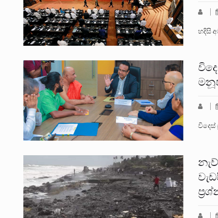
හදිසි 
විදෙ
මනූෂ
විදෙස්
නැව
වැඩ
ප්‍ර