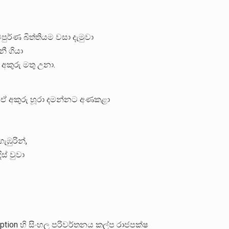
ුර්ණ බිත්තියම වසා දැමුවා
ී ගියා
 අකුරු මතු උනා.
් ඒ අකුරු හූරා දමන්නට අණකළා
ඹුරින්,
ස් වුවා
cription හි සිංහල පරිවර්තනය කල්ප රාජපක්ෂ