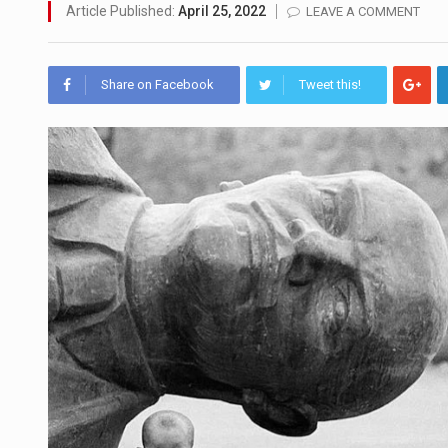
මහර බන්ධනාගාරයේ අද ඇතිවූ ස
Article Published:
April 25, 2022
LEAVE A COMMENT
අගෝස්තු මස දෙවන ඉරිදා ලිට්
Share on Facebook
Tweet this!
ලාල් කාන්ත ඇමතිවරයා අධිකරණ
හිටපු පොලිස්පති පූජිත් ජයසුන්
පසුගිය මැයි මස 31 දිනෙන් අව
මේ, දන්නා හඳුනන ලියන්නකුග
වත්මන් ආණ්ඩුවේ ප්‍රධාන පාර්