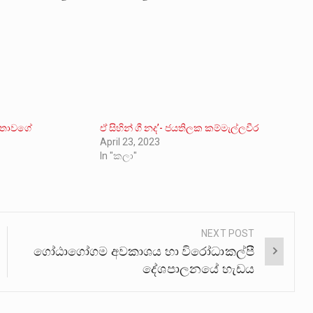
ජනතාවගේ
ඒ සිහින් ගී නද’- ජයතිලක කම්මැල්ලවීර
April 23, 2023
In "කලා"
NEXT POST
ගෝඨාගෝගම අවකාශය හා විරෝධාකල්පී
දේශපාලනයේ හැඩය