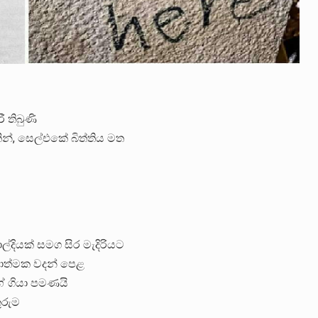
 තිබුණි
න්, සෙල්එකේ බිත්තිය මත
ල්දියක් සමග සිර මැදිරියට
්ජනාත්මක වදන් පෙළ
ේ ගියා පමණයි
ුරුම