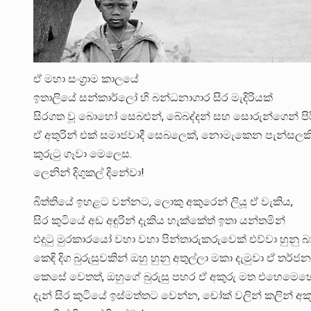
ඒ මහා සංග්‍රාම කාලයේ
ඉතාලියේ සන්කාර්ලෝ හි බන්ධනාගාර සිර මැදිරියක්
සිරගත වූ බොහෝ සෙබළුන්, බේබද්දන් සහ සොරුන්ගෙන් පිරී
ඒ අතුරින් එක් සමාජවාදී සෙබලෙක්, නොමැකෙන පැන්සලකි
කුරුටු ගෑවා මෙලෙස.
ලෙනින් දිගුකල් දිනේවා!
බිත්තියේ ඉහළට වන්නට, ලොකු අකුරෙන් ලියූ ඒ වැකිය,
සිර කුටියේ අඩ අඳුරින් දැකිය හැක්කේත් ඉතා යන්තමින්
එදුටු මුරකාරයෝ වහා වහා පින්තාරුකරුවෙක් එව්වා හුනු බා
කෙඳි දිග බුරුසුවකින් ඔහු හුනු අතුල්ලා මකා දැමුවා ඒ තර
කෙසේ වෙතත්, ඔහුගේ බුරුසු පහර ඒ අකුරු මත එහෙමෙහ
දැන් සිර කුටියේ ඉස්මත්තට වෙන්න, චෝක් වලින් කලින් අක