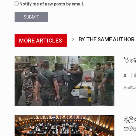
Notify me of new posts by email.
SUBMIT
BY THE SAME AUTHOR
MORE ARTICLES
‘රණව
ආණ්ඩු
මූලි
සම්