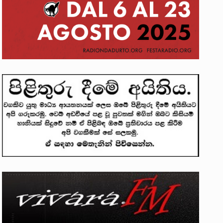
න්දන් යාපනයේදී අතුරුදන්…
ප්‍රශ්නවලට තනි…