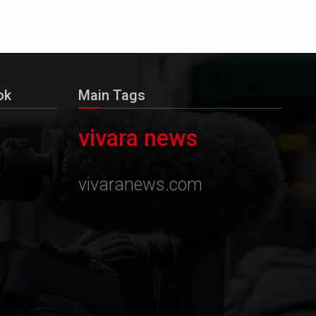
ok
Main Tags
vivara news
vivaranews.com