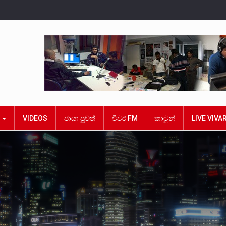
ක
VIDEOS
ඡායා පුවත්
විවර FM
කාටූන්
LIVE VIVA