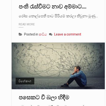
පංති රැස්වීමට නාව අම්මාට….
2011 වසරේදී දේශපාලන හා මානව හි
රෝස තොල්පෙති පාට පිරියම් කරලා තිවුනා මූණු…
ගොවියන්ගේ ප්‍රශ්න, ධීවරයන්ගේ ප්‍ර
READ MORE
Posted in
කවිය
Leave a comment
විශේෂාංග
පසෙකට වී බලා හිඳීම