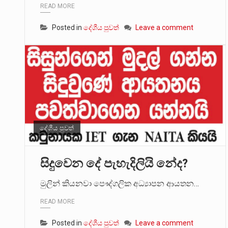
READ MORE
Posted in
දේශීය පුවත්
Leave a comment
දේශීය පුවත්
සිදුවෙන දේ පැහැදිලියි නේද?
මුලින් කියනවා පෞද්ගලික අධ්‍යාපන ආයතන…
READ MORE
Posted in
දේශීය පුවත්
Leave a comment