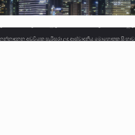
 නන්නාඳුනන අඩවියක සැරිසරා ලද ආස්වාදනීය මොහොතක සිංහාව
වකරුවා වන ජනතා විමුක්ති පෙරමුණේ කාලයක පටන් තිබුණු ප්‍රධා
ලොකු පැටිගේ ප්‍රධාන වෙඩික්කරු බවට සැක කරන ගිං ගඟේ ගිල්ව
ගේ හා ඉන් පහළ විනිශ්චයකාරවරුන්ගේ විශ්‍රාම වයස දීර්ඝ කිරී
කු ඉකුත් වසර පහක කාලය තුලදී (2020 ජනවාරි 01 සිට 2025 දෙස
්ධියෙන් තුවාල ලැබූ බව කියන රැඳවියන් ගණන ඉහළ ගොස් තිබේ. 
ූම් සූම් සංවාදය පැවැත්වෙන්නේ "කතා කරන මහ වැව" නම් නකතාව
ිනිශ්චයකාරවරුන්ගේ විශ්‍රාම යෑමේ වයස සම්බන්ධයෙන් නිහඬව ස