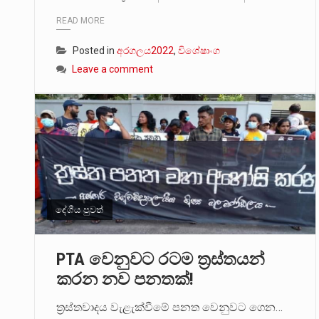
READ MORE
Posted in
අරගලය2022
,
විශේෂාංග
Leave a comment
දේශීය පුවත්
PTA වෙනුවට රටම ත්‍රස්තයන්
කරන නව පනතක්!
ත්‍රස්තවාදය වැළැක්වීමේ පනත වෙනුවට ගෙන…