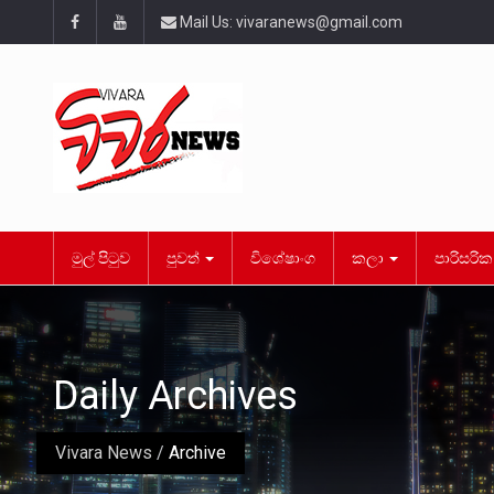
Mail Us:
vivaranews@gmail.com
මුල් පිටුව
පුවත්
විශේෂාංග
කලා
පාරිසරි
Daily Archives
Vivara News
/
Archive