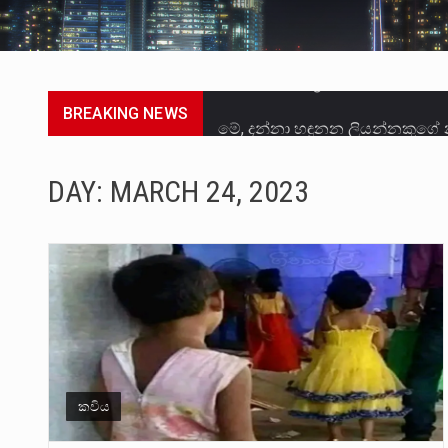
BREAKING NEWS
මේ, දන්නා හඳුනන ලියන්නකුගේ
වත්මන් ආණ්ඩුවේ ප්‍රධාන පාර්ශ
DAY:
MARCH 24, 2023
සංවිධානාත්මක අපරාධකරුවකු වන 
උපරිමාධිකරණ විනිශ්චයකාරවරුන්
බන්ධනාගාර රැදවියන් 1,021 දෙනෙ
මහර බන්ධනාගාරයේ අද ඇතිවූ සිද
අගෝස්තු මස දෙවන ඉරිදා ලිට් ර
කවිය
ලාල් කාන්ත ඇමතිවරයා අධිකරණ ව