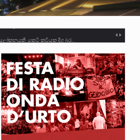
ලෝකනයකි .කෙටි කවියක දිගු බර…
න සටන් පාඨයක් වූවේ…
ා මරා දමා…
ම සඳහා සකස් කර ඇති විසිදෙවන…
ැම්බර්…
ඒ…
ක්…
ිටින ලෙස තමාට දැනුම් දුන්…