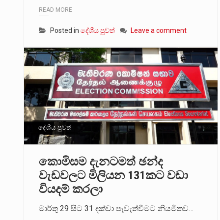
READ MORE
Posted in
දේශීය පුවත්
Leave a comment
දේශීය පුවත්
කොමිසම දැනටමත් ඡන්ද
වැඩවලට මිලියන 131කට වඩා
වියදම් කරලා
මාර්තු 29 සිට 31 දක්වා පැවැත්වීමට නියමිතව…