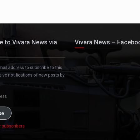
e to Vivara News via
Vivara News – Facebo
mail address to subscribe to this
eive notifications of new posts by
be
r subscribers