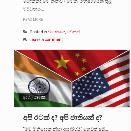
මොකක්ද මේ කතාව? මේක, මනුෂ්‍යයෙක් තුළ
වර්ධනය…
READ MORE
Posted in
විශේෂාංග
,
වෙනත්
Leave a comment
අරගලය2022
අපි රටක් ද? අපි ජාතියක් ද?
“මම මිනිසෙකු නිසා අසාර්ථයි“ හෙවත් අයි…