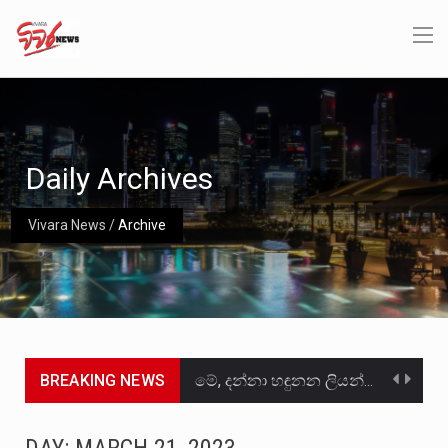
Daily Archives
Vivara News
/
Archive
BREAKING NEWS
මේ, දන්නා හඳුනන ලියන්නකුගේ නන්නාඳුනන අඩවියක සැරිසරා ලද ආස්වාදනීය මොහොතක සිංහාවලෝකනයකි .කෙටි කවියක දිගු බර…
වත්මන් ආණ්ඩුවේ ප්‍රධාන පාර්ශවකරුවා වන ජනතා විමුක්ති පෙරමුණේ කාලයක පටන් තිබුණු ප්‍රධාන සටන් පාඨයක් වූවේ…