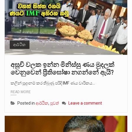
ආර්ථික
අසූචි වලක ඉන්න මිනිස්සු ණය මුදලක්
වෙනුවෙන් ප්‍රීතිඝෝෂා නගන්නේ ඇයි?
කලින් සූදානම් කර තිබුණු පරිදි IMF ණය වාරිකය…
READ MORE
Posted in
ආර්ථික
,
පුවත්
Leave a comment