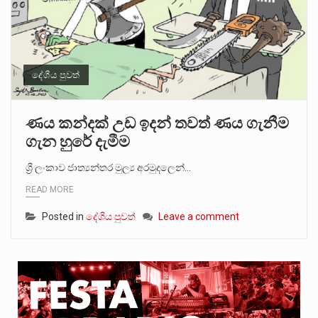
දේශීය පුවත්
ණය කන්දක් උඩ ඉදන් තවත් ණය ගැනීම
ගැන හුරේ දැමීම
ශ්‍රී ලංකාව ජාත්‍යන්තර මුල්‍ය අරමුදලෙන්…
READ MORE
Posted in
දේශීය පුවත්
Leave a comment