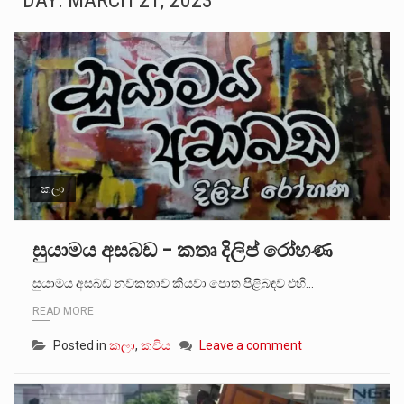
DAY:
MARCH 21, 2023
සංවිධානාත්මක අපරාධකරුවකු වන ලොකු පැටිගේ ප්‍රධාන වෙඩික්කරු බවට සැක කරන ගිං ගඟේ ගිල්වා මරා දමා…
උපරිමාධිකරණ විනිශ්චයකාරවරුන්ගේ හා ඉන් පහළ විනිශ්චයකාරවරුන්ගේ විශ්‍රාම වයස දීර්ඝ කිරීම සඳහා සකස් කර ඇති විසිදෙවන…
බන්ධනාගාර රැදවියන් 1,021 දෙනෙකු ඉකුත් වසර පහක කාලය තුලදී (2020 ජනවාරි 01 සිට 2025 දෙසැම්බර්…
මහර බන්ධනාගාරයේ අද ඇතිවූ සිද්ධියෙන් තුවාල ලැබූ බව කියන රැඳවියන් ගණන ඉහළ ගොස් තිබේ. ඒ…
අගෝස්තු මස දෙවන ඉරිදා ලිට් රූම් සූම් සංවාදය පැවැත්වෙන්නේ "කතා කරන මහ වැව" නම් නකතාවක්…
කලා
ලාල් කාන්ත ඇමතිවරයා අධිකරණ විනිශ්චයකාරවරුන්ගේ විශ්‍රාම යෑමේ වයස සම්බන්ධයෙන් නිහඬව සිටින ලෙස තමාට දැනුම් දුන්…
සුයාමය අසබඩ – කතෘ දිලිප් රෝහණ
2011 වසරේදී දේශපාලන හා මානව හිමිකම් ක්‍රියාකාරීන් වන ලලිත්කුමාර් වීරරාජ් සහ කුගන් මුරුගානන්දන් යාපනයේදී අතුරුදන්…
සුයාමය අසබඩ නවකතාව කියවා පොත පිළිබඳව එහි…
READ MORE
ගොවියන්ගේ ප්‍රශ්න, ධීවරයන්ගේ ප්‍රශ්න, සෞඛය ප්‍රශ්න, වැටු ප්‍ර්ශ්න, රැකියා විරහිත ප්‍රශ්න මේ සියලු ප්‍රශ්නවලට තනි…
Posted in
කලා
,
කවිය
Leave a comment