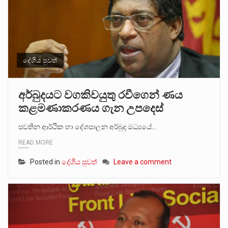
දේශීය පුවත්
අර්බුදයට වගකිවයුතු රවීගෙන් ණය
කළමණාකරණය ගැන උපදෙස්
පවතින ආර්ථික හා දේශපාලන අර්බුද මධ්‍යයේ…
READ MORE
Posted in
දේශීය පුවත්
Leave a comment