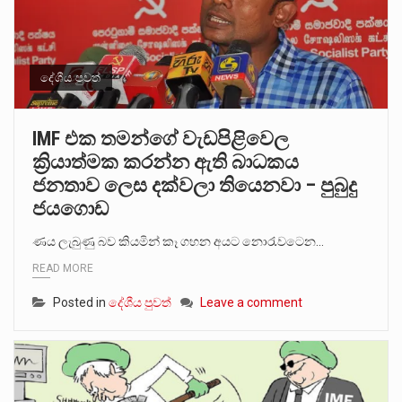
දේශීය පුවත්
IMF එක තමන්ගේ වැඩපිළිවෙල
ක්‍රියාත්මක කරන්න ඇති බාධකය
ජනතාව ලෙස දක්වලා තියෙනවා – පුබුදු
ජයගොඩ
ණය ලැබුණු බව කියමින් කෑ ගහන අයට නොරැවටෙන…
READ MORE
Posted in
දේශීය පුවත්
Leave a comment