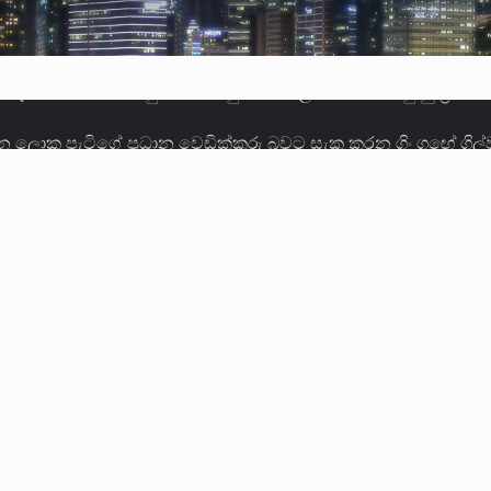
ලොකු පැටිගේ ප්‍රධාන වෙඩික්කරු බවට සැක කරන ගිං ගඟේ ගිල්ව
ගේ හා ඉන් පහළ විනිශ්චයකාරවරුන්ගේ විශ්‍රාම වයස දීර්ඝ කිරී
කු ඉකුත් වසර පහක කාලය තුලදී (2020 ජනවාරි 01 සිට 2025 දෙස
්ධියෙන් තුවාල ලැබූ බව කියන රැඳවියන් ගණන ඉහළ ගොස් තිබේ. 
ූම් සූම් සංවාදය පැවැත්වෙන්නේ "කතා කරන මහ වැව" නම් නකතාව
ිනිශ්චයකාරවරුන්ගේ විශ්‍රාම යෑමේ වයස සම්බන්ධයෙන් නිහඬව ස
ට සහ හිටපු ආරක්ෂක අමාත්‍යංශ ලේකම් හේමසිරි ප්‍රනාන්දු විශේෂ ත්
් වූ වසර තුළ ලොව පුරා විවිධ තනතුරු නාම වලින්…