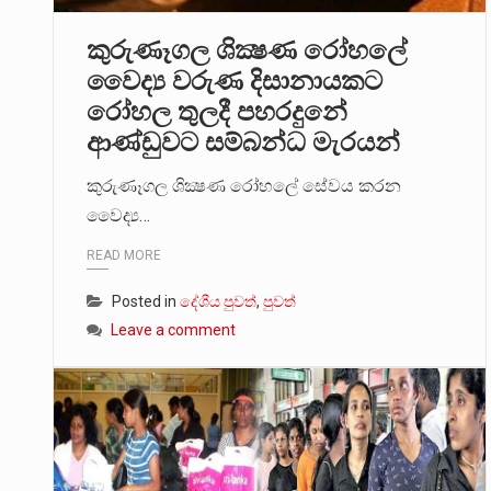
කුරුණෑගල ශික්‍ෂණ රෝහලේ
වෛද්‍ය වරුණ දිසානායකට
රෝහල තුලදී පහරදුනේ
ආණ්ඩුවට සම්බන්ධ මැරයන්
කුරුණෑගල ශික්‍ෂණ රෝහලේ සේවය කරන
වෛද්‍ය…
READ MORE
Posted in
දේශීය පුවත්
,
පුවත්
Leave a comment