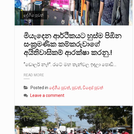
දේශීය පුවත්
මියැදෙන ආර්ථිකයට හුස්ම පිඹින
සංක්‍රමණික කම්කරුවාගේ
අයිතිවාසිකම් ආරක්ෂා කරනු.!
“ඩොලර් නෑ!”. රටේ මහ තැන්වල ඉඳලා පොඩි…
READ MORE
Posted in
දේශීය පුවත්
,
පුවත්
,
විදෙස් පුවත්
Leave a comment