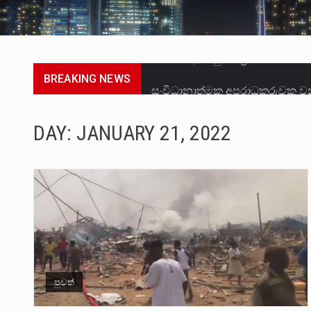
BREAKING NEWS
සංවිධානාත්මක අපරාධකරුවකු වන 
උපරිමාධිකරණ විනිශ්චයකාරවරුන්
DAY:
JANUARY 21, 2022
බන්ධනාගාර රැදවියන් 1,021 දෙනෙ
මහර බන්ධනාගාරයේ අද ඇතිවූ සිද
අගෝස්තු මස දෙවන ඉරිදා ලිට් ර
ලාල් කාන්ත ඇමතිවරයා අධිකරණ ව
හිටපු පොලිස්පති පූජිත් ජයසුන්දර
පුවත්
පසුගිය මැයි මස 31 දිනෙන් අවසන