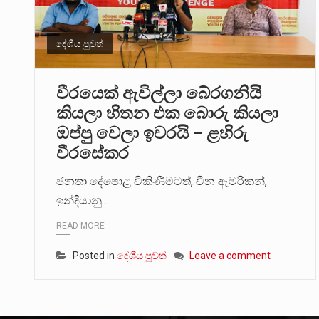
දේශීය පුවත්
වීරයෙක් ඇවිල්ලා බේරගනියි
කියලා හිතන එක බොරු කියලා
ඔප්පු වෙලා ඉවරයි – ළහිරු
වීරසේකර
ජනතා දේපොළ විකිණීමටත්, චීන ඇමරිකන්,
ඉන්දියානු…
READ MORE
Posted in
දේශීය පුවත්
Leave a comment