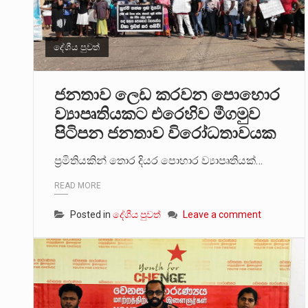
දේශීය පුවත්
ජනතාව ලෙඩ කරවන පොහොර
ව්‍යාපෘතියකට එරෙහිව මීගමුව
පිටිපන ජනතාව විරෝධතාවයක
ප්‍රමිතියකින් තොර දියර පොහාර ව්‍යාපෘතියක්…
READ MORE
Posted in
දේශීය පුවත්
Leave a comment