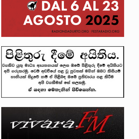
ලෝකනයකි .කෙටි කවියක දිගු බර…
න සටන් පාඨයක් වූවේ…