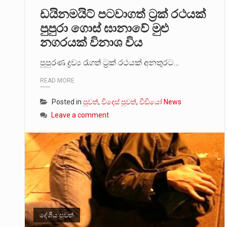
ඩයිනමයිට් පටවාගත් ට්‍රක් රථයක්
මේ, දන්නා හඳුනන ලියන්නකුගේ
පුපුරා ගොස් ඝානාවේ මුළු
නගරයක් විනාශ විය
වත්මන් ආණ්ඩුවේ ප්‍රධාන පාර්ශ
පුපුරණ ද්‍රව්‍ය රැගත් ට්‍රක් රථයක් අනතුරට…
READ MORE
Posted in
පුවත්
,
විදෙස් පුවත්
,
වීඩියෝ News
Leave a comment
දේශීය පුවත්