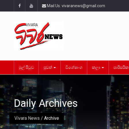
Mail Us:
vivaranews@gmail.com
මුල් පිටුව
පුවත්
විශේෂාංග
කලා
පාරිසරි
Daily Archives
Vivara News
/
Archive