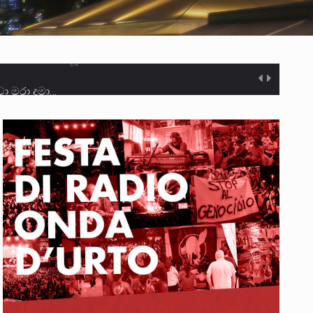
ා මරා දමා…
ම සඳහා සකස් කර ඇති විසිදෙවන…
ැම්බර්…
ඒ…
ක්…
ිටින ලෙස තමාට දැනුම් දුන්…
‍රිපුද්ගල මහාධිකරණය විසින්…