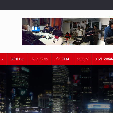
ක
VIDEOS
ඡායා පුවත්
විවර FM
කාටූන්
LIVE VIVA