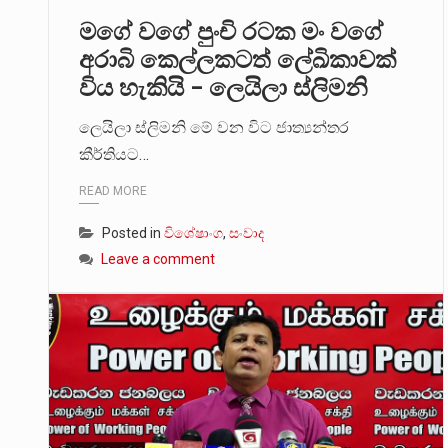
මගේ වගේ පුංචි රටක මං වගේ
අරාබි කෙල්ලකටත් ලේඛිකාවක්
විය හැකියි – ලෙයිලා ස්ලිමනි
ලෙයිලා ස්ලිමනි මේ වන විට ජාත්‍යන්තර
කීර්තියට…
READ MORE
Posted in
විශේෂාංග
,
සංවාද
Leave a comment