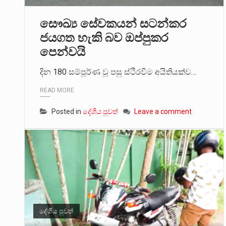
සෞඛ්‍ය සේවකයන් සටන්කර
ජයගත හැකි බව ඔප්පුකර
පෙන්වයි
දින 180 සම්පූර්ණ වූ පසු ස්ථිරවීම අයිතියක්ව…
READ MORE
Posted in
දේශීය පුවත්
Leave a comment
දේශීය පුවත්