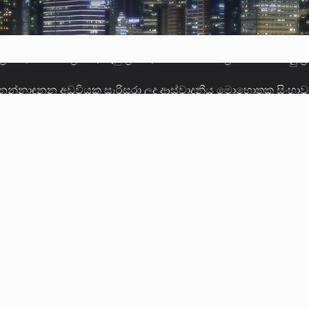
 නන්නාඳුනන අඩවියක සැරිසරා ලද ආස්වාදනීය මොහොතක සිංහාව
වකරුවා වන ජනතා විමුක්ති පෙරමුණේ කාලයක පටන් තිබුණු ප්‍රධා
ලොකු පැටිගේ ප්‍රධාන වෙඩික්කරු බවට සැක කරන ගිං ගඟේ ගිල්ව
ගේ හා ඉන් පහළ විනිශ්චයකාරවරුන්ගේ විශ්‍රාම වයස දීර්ඝ කිරී
කු ඉකුත් වසර පහක කාලය තුලදී (2020 ජනවාරි 01 සිට 2025 දෙස
්ධියෙන් තුවාල ලැබූ බව කියන රැඳවියන් ගණන ඉහළ ගොස් තිබේ. 
ූම් සූම් සංවාදය පැවැත්වෙන්නේ "කතා කරන මහ වැව" නම් නකතාව
ිනිශ්චයකාරවරුන්ගේ විශ්‍රාම යෑමේ වයස සම්බන්ධයෙන් නිහඬව ස