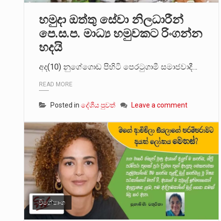
හමුදා ඔත්තු සේවා නිලධාරීන්
පෙ.ස.ප. මාධ්‍ය හමුවකට රිංගන්න
හදයි
අද(10) නුගේගොඩ පිහිටි පෙරටුගාමී සමාජවාදී…
READ MORE
Posted in
දේශීය පුවත්
Leave a comment
විශේෂාංග