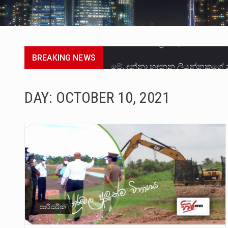
BREAKING NEWS
මේ, දන්නා හඳුනන ලියන්නකුගේ
වත්මන් ආණ්ඩුවේ ප්‍රධාන පාර්ශ
DAY:
OCTOBER 10, 2021
සංවිධානාත්මක අපරාධකරුවකු වන 
උපරිමාධිකරණ විනිශ්චයකාරවරුන්
බන්ධනාගාර රැදවියන් 1,021 දෙනෙ
මහර බන්ධනාගාරයේ අද ඇතිවූ සිද
අගෝස්තු මස දෙවන ඉරිදා ලිට් ර
පාරිසරික
ලාල් කාන්ත ඇමතිවරයා අධිකරණ ව