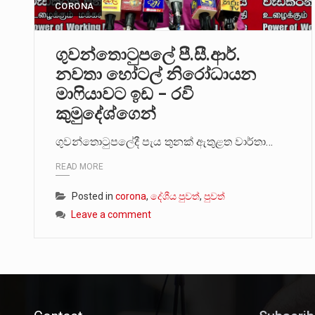
CORONA
ගුවන්තොටුපලේ පී.සී.ආර්.
නවතා හෝටල් නිරෝධායන
මාෆියාවට ඉඩ – රවි
කුමුදේශ්ගෙන්
ගුවන්තොටුපලේදී පැය තුනක් ඇතුළත වාර්තා…
READ MORE
Posted in
corona
,
දේශීය පුවත්
,
පුවත්
Leave a comment