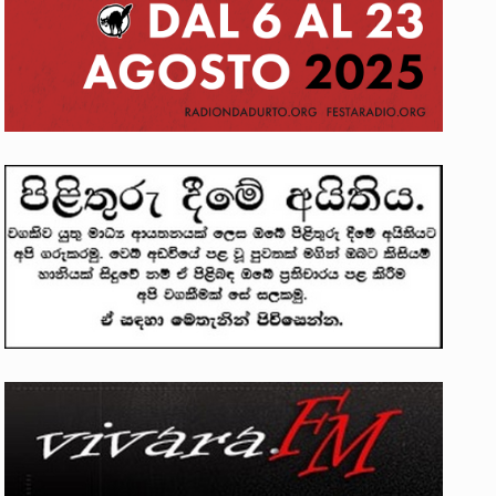
න්දන් යාපනයේදී අතුරුදන්…
ප්‍රශ්නවලට තනි…