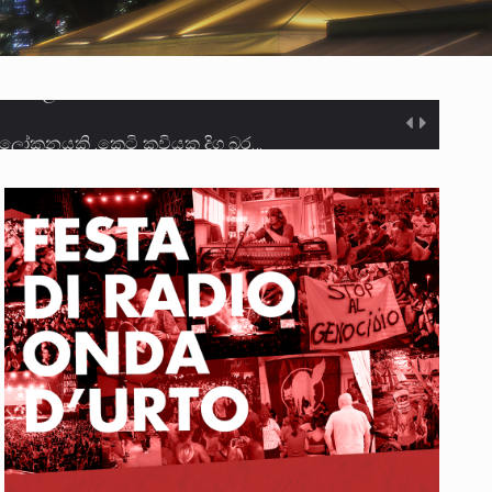
ලෝකනයකි .කෙටි කවියක දිගු බර…
න සටන් පාඨයක් වූවේ…
ා මරා දමා…
ම සඳහා සකස් කර ඇති විසිදෙවන…
ැම්බර්…
ඒ…
ක්…
ිටින ලෙස තමාට දැනුම් දුන්…