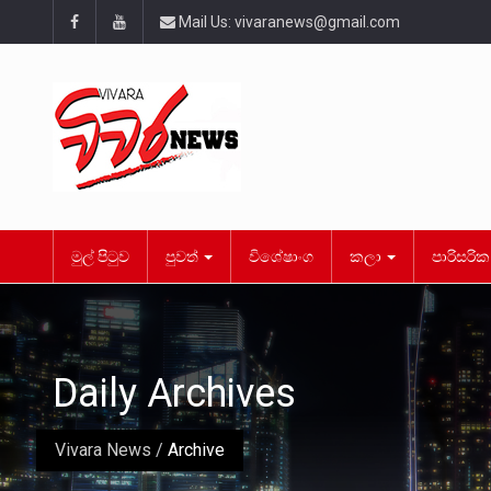
Mail Us:
vivaranews@gmail.com
මුල් පිටුව
පුවත්
විශේෂාංග
කලා
පාරිසරි
Daily Archives
Vivara News
/
Archive