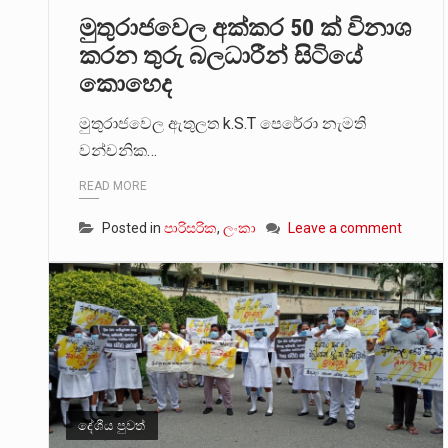
මුතුරාජවෙල අක්කර 50 ක් විනාශ
2011 වසරේදී දේශපාලන හා මානව හි
කරන තුරු බලධාරීන් සිටියේ
කොහෙද
ගොවියන්ගේ ප්‍රශ්න, ධීවරයන්ගේ ප්‍ර
මුතුරාජවෙල ඇතුලත k.S.T පෙරේරා නැමති
වන්චනික…
READ MORE
Posted in
පාරිසරික
,
ලංකා
Leave a comment
දේශීය පුවත්