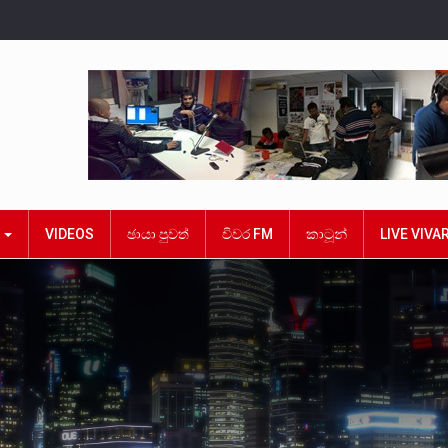
ක
VIDEOS
ඡායා පුවත්
විවර FM
කාටූන්
LIVE VIVA