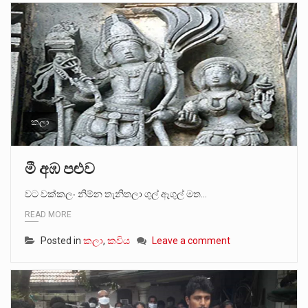
කලා
මී අඹ පළුව
වට වක්කලං නිම්න තැනිතලා ගුල් ඈගුල් මත…
READ MORE
Posted in
කලා
,
කවිය
Leave a comment