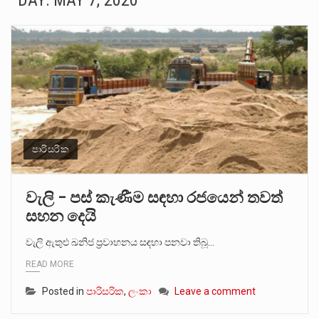
DAY:
MAY 7, 2020
උපරිමාධිකරණ විනිශ්චයකාරවරුන්ගේ හා ඉන් පහළ විනිශ්චයකාරවරුන්ගේ විශ්‍රාම වයස දීර්ඝ කිරීම සඳහා සකස් කර ඇති විසිදෙවන…
බන්ධනාගාර රැදවියන් 1,021 දෙනෙකු ඉකුත් වසර පහක කාලය තුලදී (2020 ජනවාරි 01 සිට 2025 දෙසැම්බර්…
මහර බන්ධනාගාරයේ අද ඇතිවූ සිද්ධියෙන් තුවාල ලැබූ බව කියන රැඳවියන් ගණන ඉහළ ගොස් තිබේ. ඒ…
අගෝස්තු මස දෙවන ඉරිදා ලිට් රූම් සූම් සංවාදය පැවැත්වෙන්නේ "කතා කරන මහ වැව" නම් නකතාවක්…
ලාල් කාන්ත ඇමතිවරයා අධිකරණ විනිශ්චයකාරවරුන්ගේ විශ්‍රාම යෑමේ වයස සම්බන්ධයෙන් නිහඬව සිටින ලෙස තමාට දැනුම් දුන්…
පාරිසරික
හිටපු පොලිස්පති පූජිත් ජයසුන්දරට සහ හිටපු ආරක්ෂක අමාත්‍යංශ ලේකම් හේමසිරි ප්‍රනාන්දු විශේෂ ත්‍රිපුද්ගල මහාධිකරණය විසින්…
වැලි – පස් කැණීම සඳහා රජයෙන් තවත්
සහන දෙයි
පසුගිය මැයි මස 31 දිනෙන් අවසන් වූ වසර තුළ ලොව පුරා විවිධ තනතුරු නාම වලින්…
වැලි ඇතුළු ඛනිජ ප්‍රවාහනය සඳහා පනවා තිබූ…
මේ, දන්නා හඳුනන ලියන්නකුගේ නන්නාඳුනන අඩවියක සැරිසරා ලද ආස්වාදනීය මොහොතක සිංහාවලෝකනයකි .කෙටි කවියක දිගු බර…
READ MORE
Posted in
පාරිසරික
,
ලංකා
Leave a comment