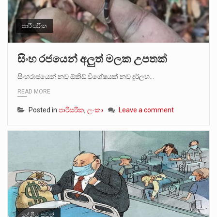
පාරිසරික
සිංහ රජයෙන් අලුත් මලක උපතක්
සිංහරාජයෙන් නව ඕකිඩ් විශේෂයක් නව දුර්ලභ…
READ MORE
Posted in
පාරිසරික
,
ලංකා
Leave a comment
දේශීය පුවත්