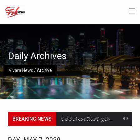
Daily Archives
Vivara News
/
Archive
BREAKING NEWS
වත්මන් ආණ්ඩුවේ ප්‍රධාන පාර්ශවකරුවා වන ජනතා විමුක්ති පෙරමුණේ කාලයක පටන් තිබුණු ප්‍රධාන සටන් පාඨයක් වූවේ…
සංවිධානාත්මක අපරාධකරුවකු වන ලොකු පැටිගේ ප්‍රධාන වෙඩික්කරු බවට සැක කරන ගිං ගඟේ ගිල්වා මරා දමා…