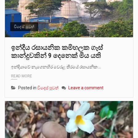
විදෙස් පුවත්
ඉන්දීය රසායනික කමිහලක ගෑස්
කාන්දුවකින් 9 දෙනෙක් මිය යති
ඉන්දියාවේ නැගෙනහිර වෙරළ තීරයේ රසායනික…
READ MORE
Posted in
විදෙස් පුවත්
Leave a comment