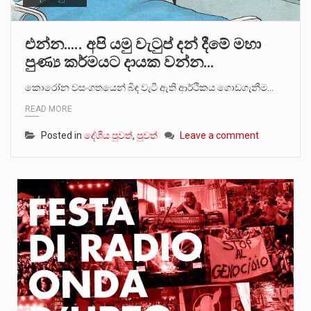
එන්න….. අපි යමු වැටුප් දන් දීමේ මහා
පුණ්‍ය කර්මයට දායක වන්න…
කොරෝන වසංගතයෙන් බිඳ වැටී ඇති ආර්ථිකය ගොඩගැනීම…
READ MORE
Posted in
දේශීය පුවත්
,
පුවත්
Leave a comment