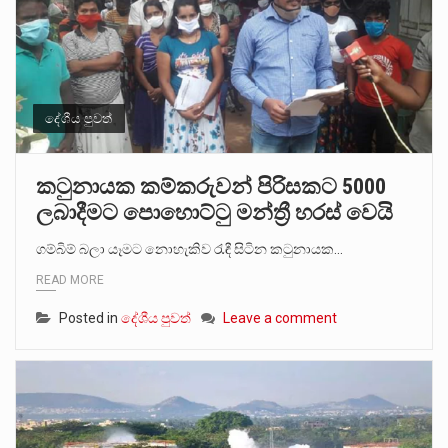
දේශීය පුවත්
කටුනායක කම්කරුවන් පිරිසකට 5000
ලබාදීමට පොහොට්ටු මන්ත්‍රී හරස් වෙයි
ගම්බිම් බලා යෑමට නොහැකිව රැඳී සිටින කටුනායක…
READ MORE
Posted in
දේශීය පුවත්
Leave a comment