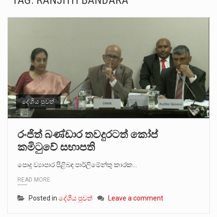
TAG:
RANJITH BANDARA
ගොවියන්ගේ ප්‍රශ්න, ධීවරයන්ගේ ප්‍රශ්න, සෞඛය ප්‍රශ්න, වැටු ප්‍ර්ශ්න, රැකියා විරහිත ප්‍රශ්න මේ සියලු ප්‍රශ්නවලට තනි…
මේ, දන්නා හඳුනන ලියන්නකුගේ නන්නාඳුනන අඩවියක සැරිසරා ලද ආස්වාදනීය මොහොතක සිංහාවලෝකනයකි .කෙටි කවියක දිගු බර…
වත්මන් ආණ්ඩුවේ ප්‍රධාන පාර්ශවකරුවා වන ජනතා විමුක්ති පෙරමුණේ කාලයක පටන් තිබුණු ප්‍රධාන සටන් පාඨයක් වූවේ…
සංවිධානාත්මක අපරාධකරුවකු වන ලොකු පැටිගේ ප්‍රධාන වෙඩික්කරු බවට සැක කරන ගිං ගඟේ ගිල්වා මරා දමා…
උපරිමාධිකරණ විනිශ්චයකාරවරුන්ගේ හා ඉන් පහළ විනිශ්චයකාරවරුන්ගේ විශ්‍රාම වයස දීර්ඝ කිරීම සඳහා සකස් කර ඇති විසිදෙවන…
දේශීය පුවත්
බන්ධනාගාර රැදවියන් 1,021 දෙනෙකු ඉකුත් වසර පහක කාලය තුලදී (2020 ජනවාරි 01 සිට 2025 දෙසැම්බර්…
රංජිත් බණ්ඩාර තවදුරටත් කෝප්
කමිටුවේ සභාපති
දිවයින පුරා පිහිටි බන්ධනාගාරවල පවතින දැඩි තදබදය හේතුවෙන් බන්ධනාගාර පද්ධතිය තුළ දැඩි අවදානම් තත්ත්වයක් නිර්මාණය…
පොදු ව්‍යාපාර පිළිබඳ පාර්ලිමේන්තු කාරක…
READ MORE
Posted in
දේශීය පුවත්
Leave a comment