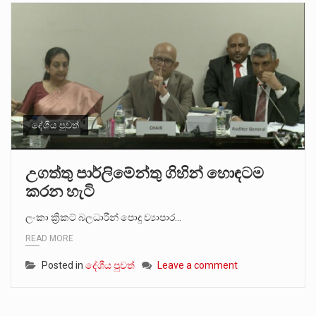
දේශීය පුවත්
උගත්තු පාර්ලිමේන්තු ගිහින් හොඳටම
කරන හැටි
ලංකා ක්‍රිකට් බලධාරීන් පොදු ව්‍යාපාර…
READ MORE
Posted in
දේශීය පුවත්
Leave a comment