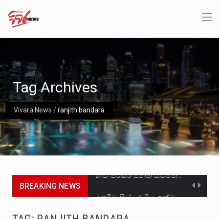
Tag Archives
Vivara News
/
ranjith bandara
නව පරිසර පනත යටතේ ශබ්ද දූෂණය සම්බන්ධයෙන් කටයුතු කිරීමට නව රෙගුලාසි ගෙන ඒමට මධ්‍යම පරිසර…
BREAKING NEWS
උපරිම සිල්ලර මිල ඉක්මවා රතු නාඩු සහල් වෙළෙඳපොළට සැපයීමේ චෝදනාවට වැරදිකරු වූ නිව් රත්න සහල්…
2011 වසරේදී දේශපාලන හා මානව හිමිකම් ක්‍රියාකාරීන් වන ලලිත්කුමාර් වීරරාජ් සහ කුගන් මුරුගානන්දන් යාපනයේදී අතුරුදන්…