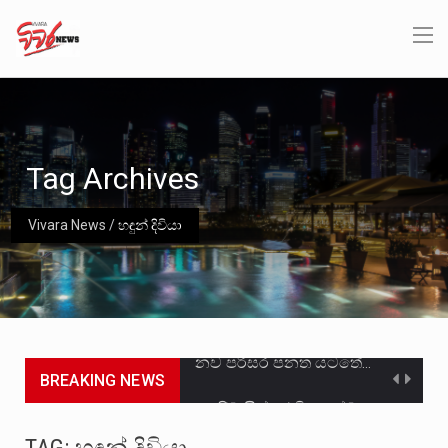
Tag Archives
Vivara News
/
හඳුන් දිවියා
නව පරිසර පනත යටතේ ශබ්ද දූෂණය සම්බන්ධයෙන් කටයුතු කිරීමට නව රෙගුලාසි ගෙන ඒමට මධ්‍යම පරිසර…
BREAKING NEWS
උපරිම සිල්ලර මිල ඉක්මවා රතු නාඩු සහල් වෙළෙඳපොළට සැපයීමේ චෝදනාවට වැරදිකරු වූ නිව් රත්න සහල්…
2011 වසරේදී දේශපාලන හා මානව හිමිකම් ක්‍රියාකාරීන් වන ලලිත්කුමාර් වීරරාජ් සහ කුගන් මුරුගානන්දන් යාපනයේදී අතුරුදන්…