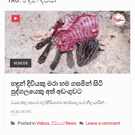
TAG:
හඳුන් දිවියා
ගොවියන්ගේ ප්‍රශ්න, ධීවරයන්ගේ ප්‍රශ්න, සෞඛය ප්‍රශ්න, වැටු ප්‍ර්ශ්න, රැකියා විරහිත ප්‍රශ්න මේ සියලු ප්‍රශ්නවලට තනි…
මේ, දන්නා හඳුනන ලියන්නකුගේ නන්නාඳුනන අඩවියක සැරිසරා ලද ආස්වාදනීය මොහොතක සිංහාවලෝකනයකි .කෙටි කවියක දිගු බර…
වත්මන් ආණ්ඩුවේ ප්‍රධාන පාර්ශවකරුවා වන ජනතා විමුක්ති පෙරමුණේ කාලයක පටන් තිබුණු ප්‍රධාන සටන් පාඨයක් වූවේ…
සංවිධානාත්මක අපරාධකරුවකු වන ලොකු පැටිගේ ප්‍රධාන වෙඩික්කරු බවට සැක කරන ගිං ගඟේ ගිල්වා මරා දමා…
VIDEOS
උපරිමාධිකරණ විනිශ්චයකාරවරුන්ගේ හා ඉන් පහළ විනිශ්චයකාරවරුන්ගේ විශ්‍රාම වයස දීර්ඝ කිරීම සඳහා සකස් කර ඇති විසිදෙවන…
බන්ධනාගාර රැදවියන් 1,021 දෙනෙකු ඉකුත් වසර පහක කාලය තුලදී (2020 ජනවාරි 01 සිට 2025 දෙසැම්බර්…
හඳුන් දිවියකු මරා හම ගසමින් සිටි
පුද්ගලයෙකු අත් අඩංගුවට
දිවයින පුරා පිහිටි බන්ධනාගාරවල පවතින දැඩි තදබදය හේතුවෙන් බන්ධනාගාර පද්ධතිය තුළ දැඩි අවදානම් තත්ත්වයක් නිර්මාණය…
වයඔ කලාපයේ ගල්කිරියාගම කාර්යාලයේ නිලධාරීන්…
READ MORE
Posted in
Videos
,
වීඩියෝ News
Leave a comment