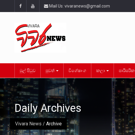
Mail Us:
vivaranews@gmail.com
මුල් පිටුව
පුවත්
විශේෂාංග
කලා
පාරිසරි
Daily Archives
Vivara News
/
Archive