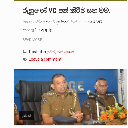
රුහුණේ VC පත් කිරීම සහ මම.
මගෙ සමීපතයන් දන්නව මම රුහුණේ VC
තනතුරට apply…
READ MORE
Posted in
පුවත්
,
විශේෂාංග
Leave a comment
පුවත්