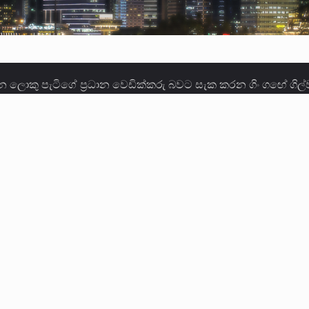
ලොකු පැටිගේ ප්‍රධාන වෙඩික්කරු බවට සැක කරන ගිං ගඟේ ගිල්ව
ගේ හා ඉන් පහළ විනිශ්චයකාරවරුන්ගේ විශ්‍රාම වයස දීර්ඝ කිරී
කු ඉකුත් වසර පහක කාලය තුලදී (2020 ජනවාරි 01 සිට 2025 දෙස
්ධියෙන් තුවාල ලැබූ බව කියන රැඳවියන් ගණන ඉහළ ගොස් තිබේ. 
ූම් සූම් සංවාදය පැවැත්වෙන්නේ "කතා කරන මහ වැව" නම් නකතාව
ිනිශ්චයකාරවරුන්ගේ විශ්‍රාම යෑමේ වයස සම්බන්ධයෙන් නිහඬව ස
ට සහ හිටපු ආරක්ෂක අමාත්‍යංශ ලේකම් හේමසිරි ප්‍රනාන්දු විශේෂ ත්
් වූ වසර තුළ ලොව පුරා විවිධ තනතුරු නාම වලින්…