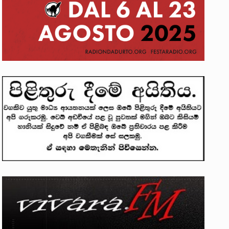
ලෝකනයකි .කෙටි කවියක දිගු බර…
න සටන් පාඨයක් වූවේ…