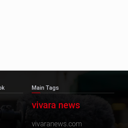
ok
Main Tags
vivara news
vivaranews.com