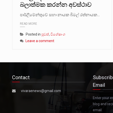
බලාත්මක කරන්න අවස්ථාව
පාර්ලිමේන්තුවේ සභා නායක බිමල් රත්නායක…
READ MORE
Posted in
පුවත්
,
විශේෂාංග
Leave a comment
Contact
Subscrib
Email
vivaraenews@gmail.com
Enter your e
blog and rec
email.