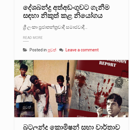
දේශබන්දු අත්අඩංගුවට ගැනීම
සඳහා නිකුත් කළ නියෝගය
ශ්‍රී ලංකා ප්‍රජාතන්ත්‍රවාදී සමාජවාදී…
READ MORE
Posted in
පුවත්
Leave a comment
පුවත්
බටලන්ද කොමිෂන් සභා වාර්තාව