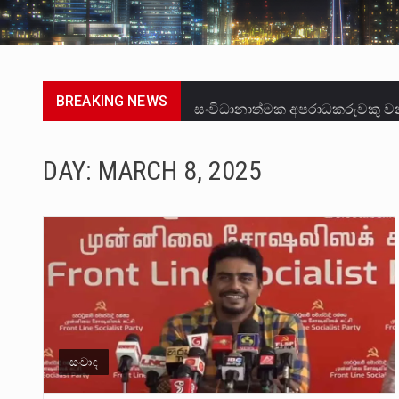
BREAKING NEWS
සංවිධානාත්මක අපරාධකරුවකු වන 
උපරිමාධිකරණ විනිශ්චයකාරවරුන්
DAY:
MARCH 8, 2025
බන්ධනාගාර රැදවියන් 1,021 දෙනෙ
මහර බන්ධනාගාරයේ අද ඇතිවූ සිද
අගෝස්තු මස දෙවන ඉරිදා ලිට් ර
ලාල් කාන්ත ඇමතිවරයා අධිකරණ ව
හිටපු පොලිස්පති පූජිත් ජයසුන්දර
සංවාද
පසුගිය මැයි මස 31 දිනෙන් අවසන