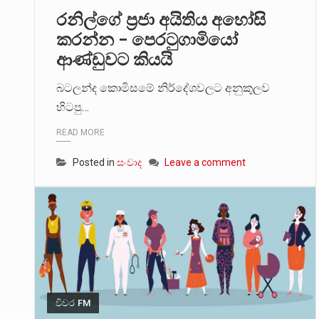
රනිල්ගේ ප්‍රජා අයිතිය අහෝසි
මේ, දන්නා හඳුනන ලියන්නකුගේ
කරන්න – පෙරටුගාමියෝ
ආණ්ඩුවට කියයි
වත්මන් ආණ්ඩුවේ ප්‍රධාන පාර්ශ
බටලන්ද කොමිසමේ නිර්දේශවලට අනුකුලව
හිටපු…
READ MORE
Posted in
සංවාද
Leave a comment
විවර FM