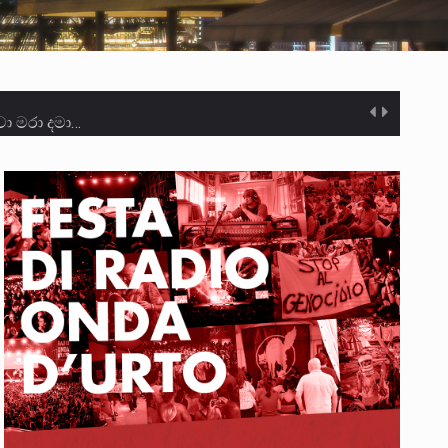
ා මරා දමා…
ම සඳහා සකස් කර ඇති විසිදෙවන…
ැම්බර්…
ඒ…
ක්…
ිටින ලෙස තමාට දැනුම් දුන්…
‍රිපුද්ගල මහාධිකරණය විසින්…