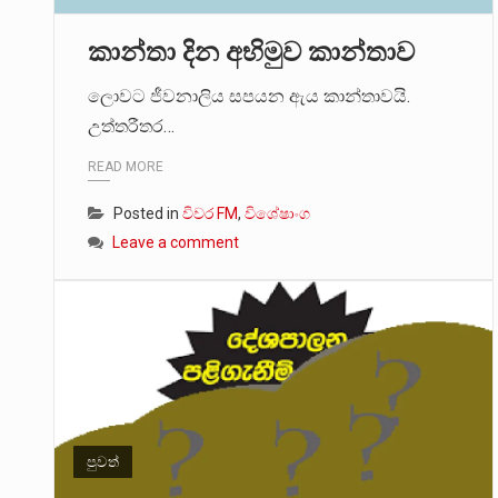
කාන්තා දින අභිමුව කාන්තාව
ලොවට ජීවනාලිය සපයන ඇය කාන්තාවයි.
උත්තරීතර…
READ MORE
Posted in
විවර FM
,
විශේෂාංග
Leave a comment
පුවත්