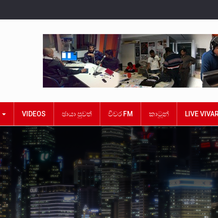
ක
VIDEOS
ඡායා පුවත්
විවර FM
කාටූන්
LIVE VIVA