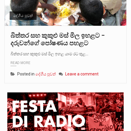
දේශීය පුවත්
බිත්තර සහ කුකුළු මස් මිල ඉහළට –
දරුවන්ගේ පෝෂණය පහළට
බිත්තර සහ කුකුළු මස් මිල ඉහළ යාම රට තුළ…
READ MORE
Posted in
දේශීය පුවත්
Leave a comment