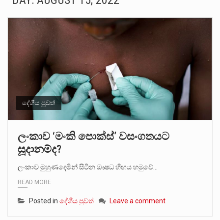
DAY:
AUGUST 15, 2022
බන්ධනාගාර රැදවියන් 1,021 දෙනෙකු ඉකුත් වසර පහක කාලය තුලදී (2020 ජනවාරි 01 සිට 2025 දෙසැම්බර්…
මහර බන්ධනාගාරයේ අද ඇතිවූ සිද්ධියෙන් තුවාල ලැබූ බව කියන රැඳවියන් ගණන ඉහළ ගොස් තිබේ. ඒ…
අගෝස්තු මස දෙවන ඉරිදා ලිට් රූම් සූම් සංවාදය පැවැත්වෙන්නේ "කතා කරන මහ වැව" නම් නකතාවක්…
ලාල් කාන්ත ඇමතිවරයා අධිකරණ විනිශ්චයකාරවරුන්ගේ විශ්‍රාම යෑමේ වයස සම්බන්ධයෙන් නිහඬව සිටින ලෙස තමාට දැනුම් දුන්…
හිටපු පොලිස්පති පූජිත් ජයසුන්දරට සහ හිටපු ආරක්ෂක අමාත්‍යංශ ලේකම් හේමසිරි ප්‍රනාන්දු විශේෂ ත්‍රිපුද්ගල මහාධිකරණය විසින්…
දේශීය පුවත්
පසුගිය මැයි මස 31 දිනෙන් අවසන් වූ වසර තුළ ලොව පුරා විවිධ තනතුරු නාම වලින්…
ලංකාව ‘මංකි පොක්ස්’ වසංගතයට
සූදානම්ද?
මේ, දන්නා හඳුනන ලියන්නකුගේ නන්නාඳුනන අඩවියක සැරිසරා ලද ආස්වාදනීය මොහොතක සිංහාවලෝකනයකි .කෙටි කවියක දිගු බර…
ලංකාව මුහුණදෙමින් සිටින ඖෂධ හිඟය හමුවේ…
වත්මන් ආණ්ඩුවේ ප්‍රධාන පාර්ශවකරුවා වන ජනතා විමුක්ති පෙරමුණේ කාලයක පටන් තිබුණු ප්‍රධාන සටන් පාඨයක් වූවේ…
READ MORE
Posted in
දේශීය පුවත්
Leave a comment