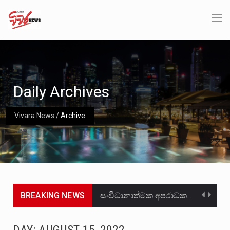
Daily Archives
Vivara News
/
Archive
BREAKING NEWS
සංවිධානාත්මක අපරාධකරුවකු වන ලොකු පැටිගේ ප්‍රධාන වෙඩික්කරු බවට සැක කරන ගිං ගඟේ ගිල්වා මරා දමා…
උපරිමාධිකරණ විනිශ්චයකාරවරුන්ගේ හා ඉන් පහළ විනිශ්චයකාරවරුන්ගේ විශ්‍රාම වයස දීර්ඝ කිරීම සඳහා සකස් කර ඇති විසිදෙවන…