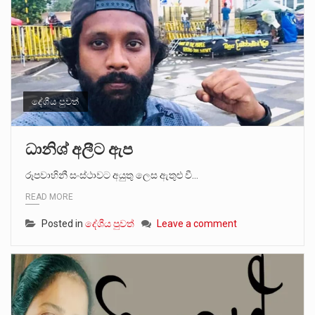
දේශීය පුවත්
ධානිශ් අලීට ඇප
රූපවාහිනී සංස්ථාවට අයුතු ලෙස ඇතුළු වී…
READ MORE
Posted in
දේශීය පුවත්
Leave a comment