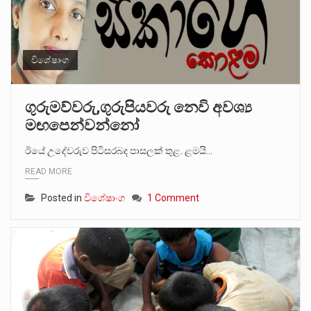
විශේෂාංග
ගුරුමව්වරු,ගුරුපියවරු නෙවි අවශ්‍ය
මඟපෙන්වන්නෝ
ඊයේ උදේවරුව පිටිසරබද පාසලක් තුළ. ළමයි…
READ MORE
Posted in
විශේෂාංග
1 Comment