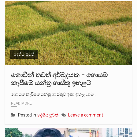
දේශීය පුවත්
ගොවීන් තවත් අර්බුදයක – ගොයම්
කැපීමේ යන්ත්‍ර ගාස්තු ඉහළට
ගොයම් කැපීමේ යන්ත්‍ර ගාස්තුව ඉතා ඉහළ යාම…
READ MORE
Posted in
දේශීය පුවත්
Leave a comment