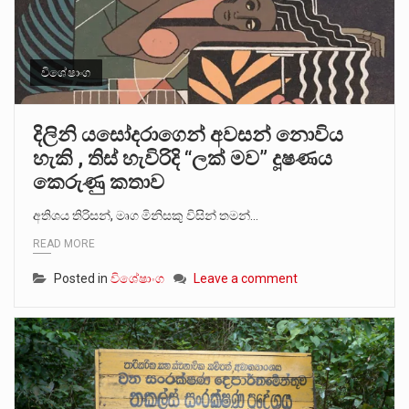
විශේෂාංග
දිලිනි යසෝදරාගෙන් අවසන් නොවිය
හැකි , තිස් හැවිරිදි “ලක් මව” දූෂණය
කෙරුණු කතාව
අතිශය තිරිසන්, මෘග මිනිසකු විසින් තමන්…
READ MORE
Posted in
විශේෂාංග
Leave a comment