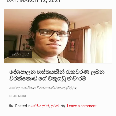
DAY:
MARCH 12, 2021
ගොවියන්ගේ ප්‍රශ්න, ධීවරයන්ගේ ප්‍රශ්න, සෞඛය ප්‍රශ්න, වැටු ප්‍ර්ශ්න, රැකියා විරහිත ප්‍රශ්න මේ සියලු ප්‍රශ්නවලට තනි…
මේ, දන්නා හඳුනන ලියන්නකුගේ නන්නාඳුනන අඩවියක සැරිසරා ලද ආස්වාදනීය මොහොතක සිංහාවලෝකනයකි .කෙටි කවියක දිගු බර…
වත්මන් ආණ්ඩුවේ ප්‍රධාන පාර්ශවකරුවා වන ජනතා විමුක්ති පෙරමුණේ කාලයක පටන් තිබුණු ප්‍රධාන සටන් පාඨයක් වූවේ…
සංවිධානාත්මක අපරාධකරුවකු වන ලොකු පැටිගේ ප්‍රධාන වෙඩික්කරු බවට සැක කරන ගිං ගඟේ ගිල්වා මරා දමා…
උපරිමාධිකරණ විනිශ්චයකාරවරුන්ගේ හා ඉන් පහළ විනිශ්චයකාරවරුන්ගේ විශ්‍රාම වයස දීර්ඝ කිරීම සඳහා සකස් කර ඇති විසිදෙවන…
දේශීය පුවත්
බන්ධනාගාර රැදවියන් 1,021 දෙනෙකු ඉකුත් වසර පහක කාලය තුලදී (2020 ජනවාරි 01 සිට 2025 දෙසැම්බර්…
දේශපාලන හස්තයකින් රැකවරණ ලබන
වීරක්කොඩි ගේ වකුගඩු ජාවාරම
දිවයින පුරා පිහිටි බන්ධනාගාරවල පවතින දැඩි තදබදය හේතුවෙන් බන්ධනාගාර පද්ධතිය තුළ දැඩි අවදානම් තත්ත්වයක් නිර්මාණය…
වෛද්‍ය රංග මිගාර වීරක්කොඩි වකුගඩු පිලිබඳ…
නව පරිසර පනත යටතේ ශබ්ද දූෂණය සම්බන්ධයෙන් කටයුතු කිරීමට නව රෙගුලාසි ගෙන ඒමට මධ්‍යම පරිසර…
READ MORE
Posted in
දේශීය පුවත්
,
පුවත්
Leave a comment