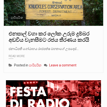
පාරිසරික
එනසාල් වගා කර ලෝක උරුම දුම්බර
අඩවිය වැනසීමට රජය තීරණය කරයි
ජනාධිපති ගෝඨාභය රාජපත්ෂ මහතාගේ උපදෙස්…
READ MORE
Posted in
පාරිසරික
Leave a comment