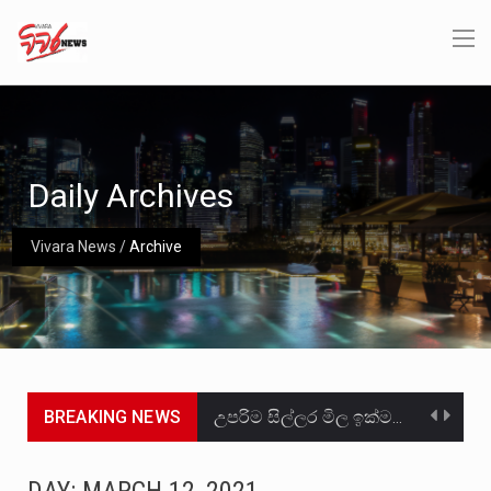
Daily Archives
Vivara News
/
Archive
BREAKING NEWS
උපරිම සිල්ලර මිල ඉක්මවා රතු නාඩු සහල් වෙළෙඳපොළට සැපයීමේ චෝදනාවට වැරදිකරු වූ නිව් රත්න සහල්…
2011 වසරේදී දේශපාලන හා මානව හිමිකම් ක්‍රියාකාරීන් වන ලලිත්කුමාර් වීරරාජ් සහ කුගන් මුරුගානන්දන් යාපනයේදී අතුරුදන්…