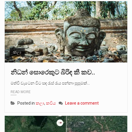
කලා
නිධන් සොරෙකුට බිරිඳ කී කව..
මත්වී වැටෙන විට සඳ රැස් රැය පන්නා සුසුමක්…
READ MORE
Posted in
කලා
,
කවිය
Leave a comment