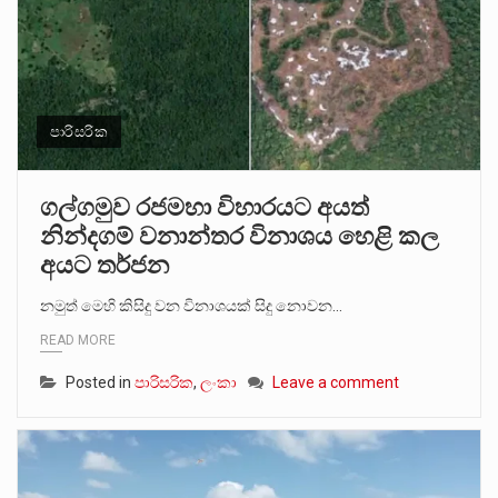
පාරිසරික
ගල්ගමුව රජමහා විහාරයට අයත්
නින්දගම් වනාන්තර විනාශය හෙළි කල
අයට තර්ජන
නමුත් මෙහි කිසිදු වන විනාශයක් සිදු නොවන…
READ MORE
Posted in
පාරිසරික
,
ලංකා
Leave a comment