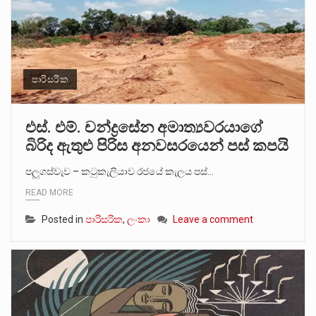
පාරිසරික
එස්. එම්. චන්ද්‍රසේන අමාත්‍යවරයාගේ
බිරිද ඇතුළු පිරිස අනවසරයෙන් පස් කපයි
පලූගස්වැව – කටුකැලියාව රජයේ කැලය පස්…
READ MORE
Posted in
පාරිසරික
,
ලංකා
Leave a comment