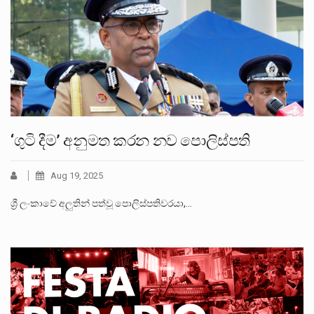
‘ගුටි දීම’ අනුමත කරන නව පොලිස්පති
Aug 19, 2025
ශ්‍රී ලංකාවේ අලුතින් පත්වූ පොලිස්පතිවරයා,…