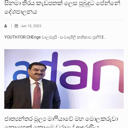
සිනමා තිරය කැඩපතක් ලෙස පුබුදුට පේන්නේ
දේශපාලනය
Jun 13, 2025
YOUTH FOR CHEnge වාලම්පුරි - සංවාදශීලි කතිකාව ජුනි13…
ජාත්‍යන්තර මූල්‍ය මාෆියාවේ මහ මොලකරුවා
නොහොත් කොළඹ වරායේ ආදරණිය