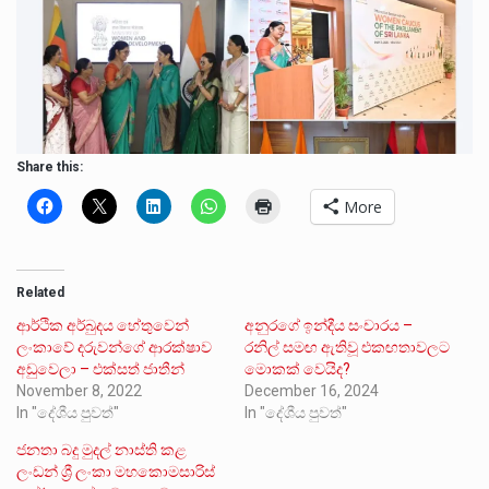
Share this:
More
Related
ආර්ථික අර්බුදය හේතුවෙන්
අනුරගේ ඉන්දීය සංචාරය –
ලංකාවේ දරුවන්ගේ ආරක්ෂාව
රනිල් සමඟ ඇතිවූ එකඟතාවලට
අඩුවෙලා – එක්සත් ජාතීන්
මොකක් වෙයිද?
November 8, 2022
December 16, 2024
In "දේශීය පුවත්"
In "දේශීය පුවත්"
ජනතා බදු මුදල් නාස්ති කළ
ලංඩන් ශ්‍රී ලංකා මහකොමසාරිස්