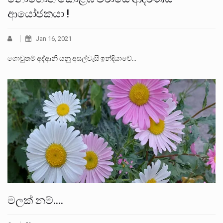
ආයෝජකයා !
Jan 16, 2021
ගොවුතම් අද්ආනි යනු අසල්වැසි ඉන්දියාවේ…
මලක් නම්….