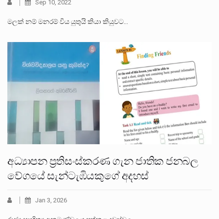
Sep 10, 2022
මලක් නම් මනරම් විය යුතුයි කියා කියුවට…
අධ්‍යාපන ප්‍රතිසංස්කරණ ගැන ජාතික ජනබල
වේගයේ සැන්ටැඹියකුගේ අදහස්
Jan 3, 2026