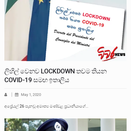
ලිහිල් වෙනව LOCKDOWN තවම තියන
COVID-19 සමඟ ඉතාලිය
May 1, 2020
අප්‍රේයල් 26 පැනවූ අමාත්‍ය මණ්ඩළ ප‍්‍රධානියාගේ…