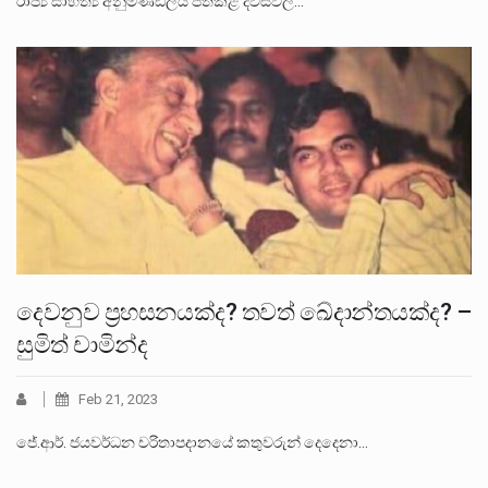
රාජ්‍ය සාහිත්‍ය අනුමණ්ඩලය පත්කළ දවස්වල…
දෙවනුව ප්‍රහසනයක්ද? තවත් ඛේදාන්තයක්ද? –
සුමිත් චාමින්ද
Feb 21, 2023
ජේ.ආර්. ජයවර්ධන චරිතාපදානයේ කතුවරුන් දෙදෙනා…