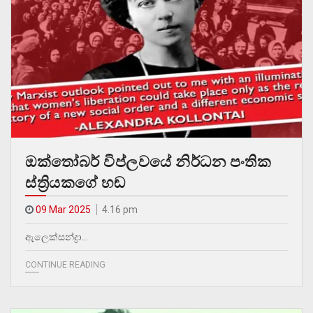
ඔක්තෝබර් විප්ලවයේ නිර්ධන පංතික
ස්ත්‍රියකගේ හඬ
09 Mar 2025
4.16 pm
ඇලෙක්සන්ද්‍රා…
CONTINUE READING