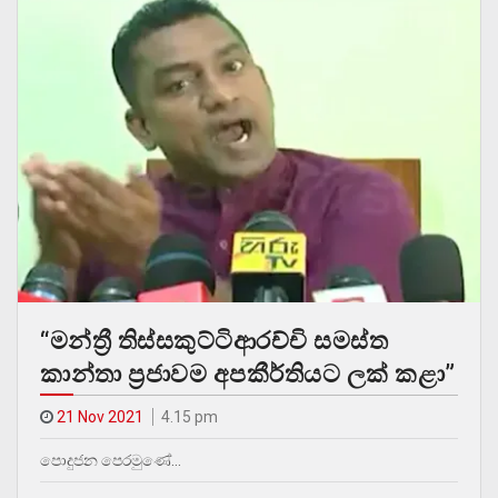
“මන්ත්‍රී තිස්සකුට්ටිආරච්චි සමස්ත
කාන්තා ප්‍රජාවම අපකීර්තියට ලක් කළා”
21 Nov 2021
4.15 pm
පොදුජන පෙරමුණේ…