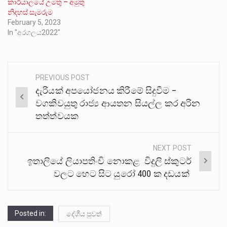
කාර්යාලයේ උමතු – අමුතු
නිදහස් සැමරුම
February 5, 2023
In "අරගලය2022"
PREVIOUS POST
Post
දැරියක් අපයෝජනය කිරීමේ සිදුවීම –
navigation
වගකිවයුතු රාජ්‍ය ආයතන සියල්ල කර අරින
තත්ත්වයක
NEXT POST
ඉතාලියේ ලියාපතිංචි නොකළ විදුලි ස්කුටර්
වලට හෙට සිට යුරෝ 400 ක දඩයක්
Posted in:
දේශීය පුවත්