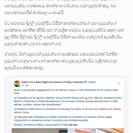
යහපැවැත්ම, පෝෂණය, කාන්ත සංවර්ධනය ගැන දැනුවත් කළ බව
මහකොමසාරිස් කාර්යාලය පවසයි.
ඊට අමතරව දිල්ලි පොලිසීය විසින් කාන්තාවන්ගේ සහ දරුවන්ගේ
ආරක්ෂාව සහතික කිරීම සහ ඒ ආශ්‍රිත අපරාධ මැඩපැවැත්වීම සඳහා වන
මුලපිරීම් පිළිබඳව දිල්ලි පොලිසිය විසින් සරෝජා පෝල්රාජ් ඇමතිවරිය
දැනුවත් කරන ලද බව සඳහන් වේ.
ඒ අනුව මින් පසුවවත් දරුවන්ගේ ආරක්ෂාව කෙසේවෙතත් වින්දිත
දරුවන් වෙනුවෙන් හෝ කාන්තා කටයුතු ඇමතිවරිය මැදිහත්වෙනු
ඇතැයි අපේක්ෂා කරමු.