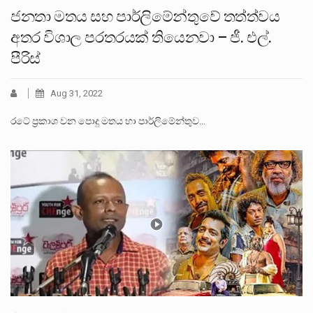
ජනතා මතය සහ පාර්ලිමේන්තුවේ තත්ත්වය
අතර විශාල පරතරයක් තියෙනවා – ජී. එල්.
පීරිස්
Aug 31, 2022
රටේ ප්‍රකාශ වන පොදු මතය හා පාර්ලිමේන්තුව…