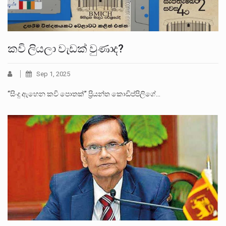
කවි ලියලා වැඩක් වුණාද?
Sep 1, 2025
“සිංදු ඇහෙන කවි පොතක්” ප්‍රියන්ත කොඩිප්පිලිගේ…