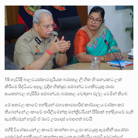
පසුගිය මැයි මස 31 දිනෙන් අවසන් වූ වසර තුළ ලොව පුරා විවිධ තනතුරු නාම වලින්…
මේ, දන්නා හඳුනන ලියන්නකුගේ නන්නාඳුනන අඩවියක සැරිසරා ලද ආස්වාදනීය මොහොතක සිංහාවලෝකනයකි .කෙටි කවියක දිගු බර…
වත්මන් ආණ්ඩුවේ ප්‍රධාන පාර්ශවකරුවා වන ජනතා විමුක්ති පෙරමුණේ කාලයක පටන් තිබුණු ප්‍රධාන සටන් පාඨයක් වූවේ…
15 හැවිරිදි බාලවයස්කාර දැරියක බරපතළ ලිංගික හිංසනයකට ලක්
කිරීමේ සිද්ධියට අදාළ චූදිත භික්ෂුව සම්බන්ධ වගකිවයුතු රාජ්‍ය
ආයතනවල හැසිරීම සම්බන්ධව බරපතල චෝදනා එල්ල වෙමින් තිබේ.
මේ අතර ලංකාවේ ඉන්දියන් මහකොමසාරිස් කාර්යාලය වාර්තා කර
තිබෙන්නේ ලංකාවේ පාරිලිමේන්තු මන්ත්‍රීවරියන් පිරිසක් ඉන්දියාවේ මැති
ඇමතිවරුන් හමුවී ඒ රටේ උපදෙස් බෙදාගත් බවයි.
එහිදී විශේෂයෙන් ලංකාවේ කාන්තා හා ළමා කටයුතු ඇමතිනී සරෝජා
පෝල්රාජ් ඉන්දියාවේ කාන්තා කටයුතු ඇමතිවරිය හමුවී දරුවන්ගේ