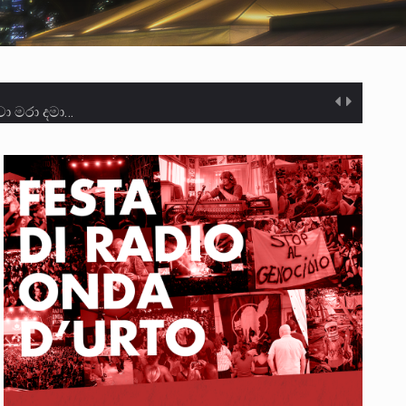
ා මරා දමා…
ම සඳහා සකස් කර ඇති විසිදෙවන…
ැම්බර්…
ඒ…
ක්…
ිටින ලෙස තමාට දැනුම් දුන්…
‍රිපුද්ගල මහාධිකරණය විසින්…