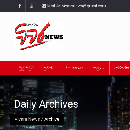
Mail Us:
vivaranews@gmail.com
මුල් පිටුව
පුවත්
විශේෂාංග
කලා
පාරිසරි
Daily Archives
Vivara News
/
Archive