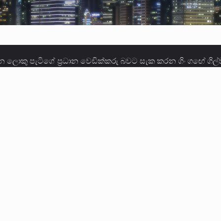
ලොකු පැටිගේ ප්‍රධාන වෙඩික්කරු බවට සැක කරන ගිං ගඟේ ගිල්ව
ගේ හා ඉන් පහළ විනිශ්චයකාරවරුන්ගේ විශ්‍රාම වයස දීර්ඝ කිරී
කු ඉකුත් වසර පහක කාලය තුලදී (2020 ජනවාරි 01 සිට 2025 දෙස
්ධියෙන් තුවාල ලැබූ බව කියන රැඳවියන් ගණන ඉහළ ගොස් තිබේ. 
ූම් සූම් සංවාදය පැවැත්වෙන්නේ "කතා කරන මහ වැව" නම් නකතාව
ිනිශ්චයකාරවරුන්ගේ විශ්‍රාම යෑමේ වයස සම්බන්ධයෙන් නිහඬව ස
ට සහ හිටපු ආරක්ෂක අමාත්‍යංශ ලේකම් හේමසිරි ප්‍රනාන්දු විශේෂ ත්
් වූ වසර තුළ ලොව පුරා විවිධ තනතුරු නාම වලින්…