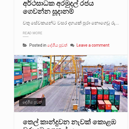
අර්ථසාධක අරමුදල් රජය
ගෙවන්න සූදානම්
වතු සේවකයන්ට වසර දහයක් පුරා නොගෙවූ රු.…
READ MORE
Posted in
දේශීය පුවත්
Leave a comment
දේශීය පුවත්
තෙල් කාන්දුවන නැවක් කොළඹ