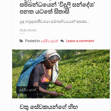
සම්බන්ධයෙන් ‘විදුලි සන්දේශ’
පනත යටතේ සිතාසි
යුද හමුදාපතිවරයා සම්බන්ධයෙන් අසත්‍ය…
READ MORE
Posted in
දේශීය පුවත්
Leave a comment
දේශීය පුවත්
වතු සේවකයන්ගේ හිඟ