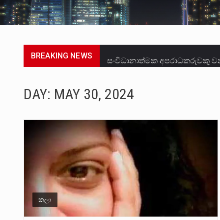
BREAKING NEWS
සංවිධානාත්මක අපරාධකරුවකු වන 
උපරිමාධිකරණ විනිශ්චයකාරවරුන්
DAY:
MAY 30, 2024
බන්ධනාගාර රැදවියන් 1,021 දෙනෙ
මහර බන්ධනාගාරයේ අද ඇතිවූ සිද
අගෝස්තු මස දෙවන ඉරිදා ලිට් ර
ලාල් කාන්ත ඇමතිවරයා අධිකරණ ව
හිටපු පොලිස්පති පූජිත් ජයසුන්දර
කලා
පසුගිය මැයි මස 31 දිනෙන් අවසන