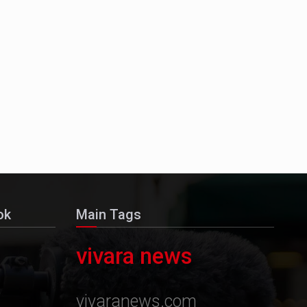
ok
Main Tags
vivara news
vivaranews.com