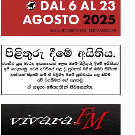
ලෝකනයකි .කෙටි කවියක දිගු බර…
න සටන් පාඨයක් වූවේ…