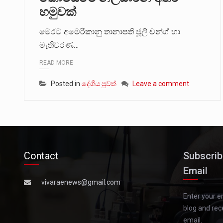
හමුවක්
මෙරට අමෙරිකානු තානාපති ජූලි චන්ග් හා
මැතිවරණ…
READ MORE
Posted in
දේශීය පුවත්
Leave a comment
Contact
Subscrib
Email
vivaraenews@gmail.com
Enter your e
blog and rec
email.