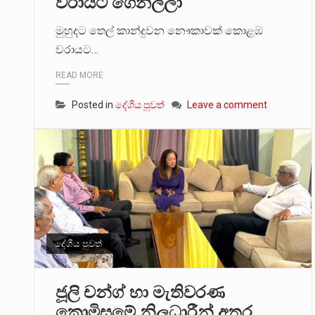
වරායට ගෙනල්ලා
මුහුදට තෙල් කාන්දුවන නෞකාවක් කොළඹ
වරායට…
READ MORE
Posted in
දේශීය පුවත්
Leave a comment
දේශීය පුවත්
ජූලි චන්ග් හා මැතිවරණ
කොමිසමේ නිලධාරීන් අතර