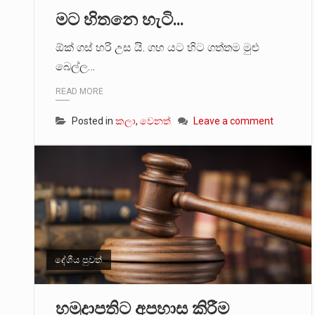
මට හිතනෙ හැටි…
මේ, දන්නා හඳුනන ලියන්නකුගේ
ඕක් ගස් හරි උස යි. ගහ යට හිට ගත්තම මුළු
වත්මන් ආණ්ඩුවේ ප්‍රධාන පාර්ශ
බෙල්ල…
READ MORE
Posted in
කලා
,
වෙනත්
Leave a comment
දේශීය පුවත්
හමුදාපතිට අපහාස කිරීම