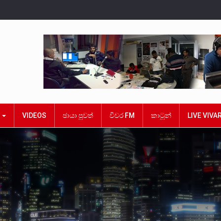
ක
VIDEOS
ඡායා පුවත්
විවර FM
කාටූන්
LIVE VIVA