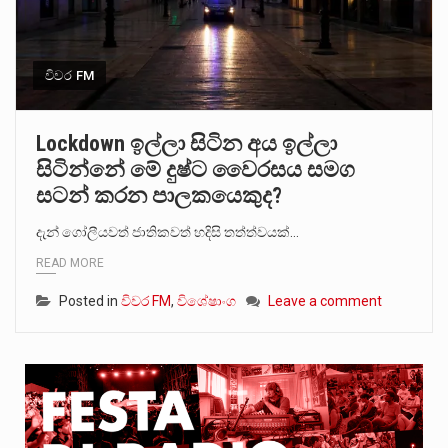
විවර FM
Lockdown ඉල්ලා සිටින අය ඉල්ලා
සිටින්නේ මේ දුෂ්ට වෛරසය සමග
සටන් කරන පාලකයෙකුද?
දැන් ගෝලීයවත් ජාතිකවත් හදිසි තත්ත්වයක්…
READ MORE
Posted in
විවර FM
,
විශේෂාංග
Leave a comment