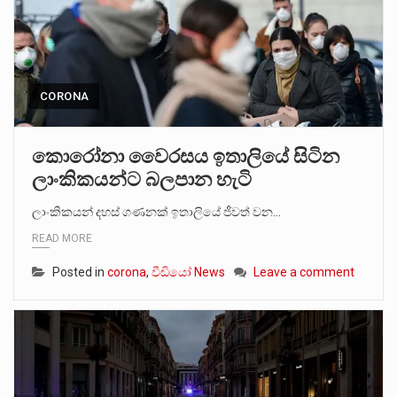
CORONA
කොරෝනා වෛරසය ඉතාලියේ සිටින
ලාංකිකයන්ට බලපාන හැටි
ලාංකිකයන් දහස් ගණනක් ඉතාලියේ ජීවත් වන…
READ MORE
Posted in
corona
,
වීඩියෝ News
Leave a comment