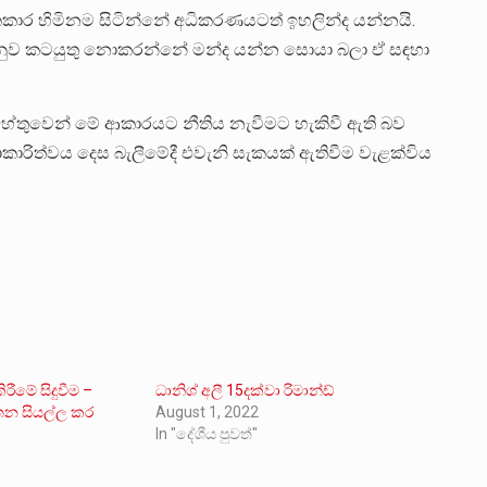
කාර හිමිනම සිටින්නේ අධිකරණයටත් ඉහලින්ද යන්නයි.
අනුව කටයුතු නොකරන්නේ මන්ද යන්න සොයා බලා ඒ සඳහා
ේතුවෙන් මේ ආකාරයට නීතිය නැවීමට හැකිවී ඇති බව
කාරිත්වය දෙස බැලීමේදී එවැනි සැකයක් ඇතිවීම වැළක්විය
ීමේ සිදුවීම –
ධානිශ් අලී 15දක්වා රිමාන්ඩ්
යතන සියල්ල කර
August 1, 2022
In "දේශීය පුවත්"