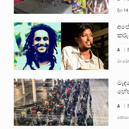
දින 1
අපේ
කරු
මා මෙ
මැද
හේත
කොරෝන