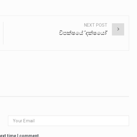
NEXT POST
විපක්ෂයේ ‘දක්ෂයෝ’
next time I comment.