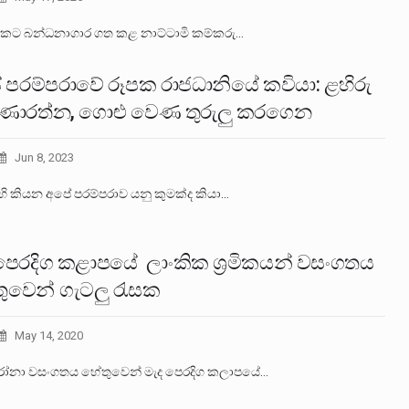
4 කට බන්ධනාගාර ගත කළ නාට්‍ටාමි කම්කරු…
 පරම්පරාවේ රූපක රාජධානියේ කවියා: ළහිරු
ණාරත්න, ගොළු වෙණ තුරුලු කරගෙන
Jun 8, 2023
හි කියන අපේ පරම්පරාව යනු කුමක්ද කියා…
පෙරදිග කළාපයේ ලාංකික ශ්‍රමිකයන් වසංගතය
ුවෙන් ගැටලු රැසක
May 14, 2020
ා වසංගතය හේතුවෙන් මැද පෙරදිග කලාපයේ…