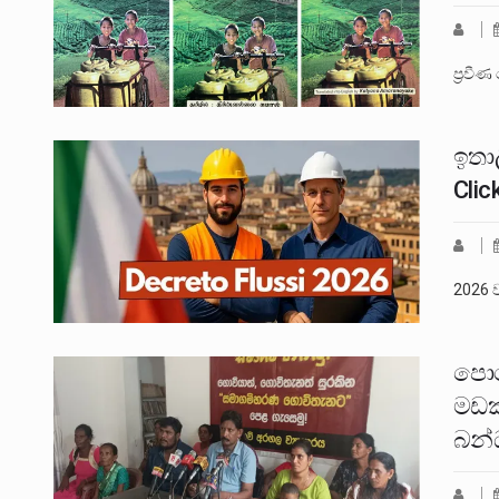
ප්‍රව
ඉතා
Clic
2026 
පොහ
මඩක
බන්