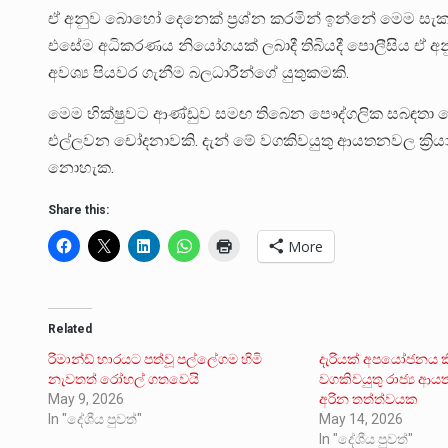
ඒ අනුව බොහෝ දෙනෙක් ප්‍රශ්න කරමින් ඉන්නේ මෙම සැක
එසේම අධිකරණය නියෝගයක් ලබාදී තිබියදී පොලීසිය ඒ 
අවශ්‍ය පියවර ගැනීම බලධාරීන්ගේ යුතුකමකි.
මෙම භික්ෂුවට ආණ්ඩුව සමඟ තිබෙන පෞද්ගලික සබඳතා හ
එල්ලවන චෝදනාවකි. දැන් මේ වගකිවයුතු ආයතනවල ක්‍රියා
නොහැක.
Share this:
More
Related
රිමාන්ඩ් භාරයට පත්වූ පල්ලේගම හිමි
දැරියක් අපයෝජනය කිර
නැවතත් රෝහල් ගතවෙයි
වගකිවයුතු රාජ්‍ය ආ
May 9, 2026
අරින තත්ත්වයක
In "දේශීය පුවත්"
May 14, 2026
In "දේශීය පුවත්"