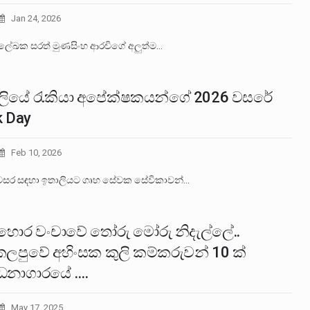
Jan 24, 2026
ීණ ලේඛක සරත් මුණසිංහ ආරචිගේ අලුත්ම…
ලියේ රැකියා අපේක්ෂකයන්ගේ 2026 වසරේ
k Day
Feb 10, 2026
වසර සඳහා ඉතාලියට ගෘහ සේවක සේවිකාවන්…
ොර වංචාවේ තෝරු මෝරු නිදැල්ලේ..
ලපුවේ අහිංසක කුලි කම්කරුවන් 10 ක්
ධනාගාරයේ ….
May 17, 2025