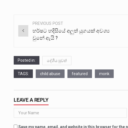
PREVIOUS POST
Post
හර්ෂට හදිසියේ අලුත් යුගයක් අවශ්‍ය
navigation
වුනේ ඇයි ?
Posted in:
දේශීය පුවත්
TAGS:
child abuse
featured
monk
LEAVE A REPLY
Save my name, email, and website in this browser for the 