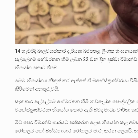
14 හැවිරිදි බාලවයස්කාර දැරියක බරපතළ ලිංගික හිංසන
පල්ලේගම හේමරතන හිමි ලබන 22 වන දින දක්වා රිමාන්ඩ්
නියෝග කොට තිබේ.
මෙම නියෝගය නිකුත් කර ඇත්තේ ඒ මහේස්ත්‍රාත්වරයා ව
කිිරීමෙන් අනතුරුවයි.
සැකකාර පල්ලේගම හේමරතන හිමි නවලෝක පෞද්ගලික
මහේස්ත්‍රාත්වරයා නියෝග කොට ඇති බවද මාධ්‍ය වාර්තා කර
මීට පෙර රිමාන්ඩ් භාරයට පත්කරන ලෙස නියෝග කළ අවස්ථ
රෝහලට හෝ බන්ධනාගාර රෝහලට මාරු කරන ලෙසයි. නමුත්