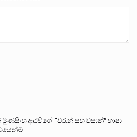
් මුණසිංහ ආරචිගේ “වරෑන් සහ වසාන්” භාෂා
ිත්වයෙන්ම