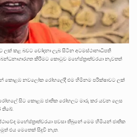
යකට ලක් කළ බවට චෝදනා ලැබ සිටින අටමස්ථානාධිපති
 බන්ධනාගාරගත කිරීමට කොටුව මහේස්ත්‍රාත්වරයා නැවතත්
ිසින් කොළඹ නවලෝක රෝහලේදී එම හිමිනම පරීක්ෂාවට ලක්
 රෝහලේ සිට කොළඹ ජාතික රෝහලට මාරු කර යවන ලෙස
 තිබේ.
ාවේද මහේස්ත්‍රාත්වරයා පවසා තිබුනේ මෙම හිමියන් ජාතික
 එය මෙතෙක් සිදුවී නැත.