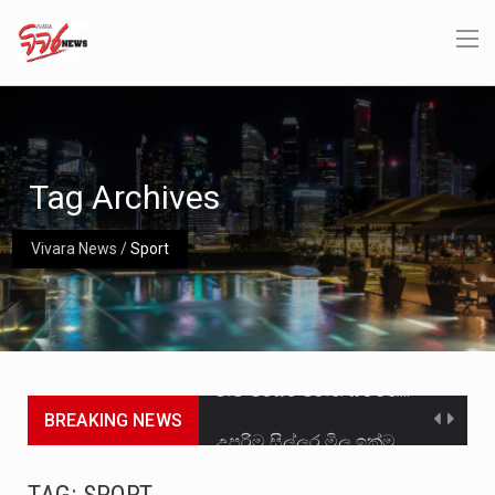
Tag Archives
Vivara News
/
Sport
නව පරිසර පනත යටතේ ශබ්ද දූෂණය සම්බන්ධයෙන් කටයුතු කිරීමට නව රෙගුලාසි ගෙන ඒමට මධ්‍යම පරිසර…
BREAKING NEWS
උපරිම සිල්ලර මිල ඉක්මවා රතු නාඩු සහල් වෙළෙඳපොළට සැපයීමේ චෝදනාවට වැරදිකරු වූ නිව් රත්න සහල්…
2011 වසරේදී දේශපාලන හා මානව හිමිකම් ක්‍රියාකාරීන් වන ලලිත්කුමාර් වීරරාජ් සහ කුගන් මුරුගානන්දන් යාපනයේදී අතුරුදන්…