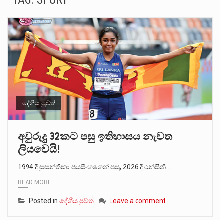
TAG:
SPORT
ගොවියන්ගේ ප්‍රශ්න, ධීවරයන්ගේ ප්‍රශ්න, සෞඛය ප්‍රශ්න, වැටු ප්‍ර්ශ්න, රැකියා විරහිත ප්‍රශ්න මේ සියලු ප්‍රශ්නවලට තනි…
මේ, දන්නා හඳුනන ලියන්නකුගේ නන්නාඳුනන අඩවියක සැරිසරා ලද ආස්වාදනීය මොහොතක සිංහාවලෝකනයකි .කෙටි කවියක දිගු බර…
වත්මන් ආණ්ඩුවේ ප්‍රධාන පාර්ශවකරුවා වන ජනතා විමුක්ති පෙරමුණේ කාලයක පටන් තිබුණු ප්‍රධාන සටන් පාඨයක් වූවේ…
සංවිධානාත්මක අපරාධකරුවකු වන ලොකු පැටිගේ ප්‍රධාන වෙඩික්කරු බවට සැක කරන ගිං ගඟේ ගිල්වා මරා දමා…
උපරිමාධිකරණ විනිශ්චයකාරවරුන්ගේ හා ඉන් පහළ විනිශ්චයකාරවරුන්ගේ විශ්‍රාම වයස දීර්ඝ කිරීම සඳහා සකස් කර ඇති විසිදෙවන…
දේශීය පුවත්
බන්ධනාගාර රැදවියන් 1,021 දෙනෙකු ඉකුත් වසර පහක කාලය තුලදී (2020 ජනවාරි 01 සිට 2025 දෙසැම්බර්…
අවුරුදු 32කට පසු ඉතිහාසය නැවත
ලියවෙයි!
දිවයින පුරා පිහිටි බන්ධනාගාරවල පවතින දැඩි තදබදය හේතුවෙන් බන්ධනාගාර පද්ධතිය තුළ දැඩි අවදානම් තත්ත්වයක් නිර්මාණය…
1994 දී සුසන්තිකා ජයසිංහගෙන් පසු, 2026 දී රන්සිනි…
READ MORE
Posted in
දේශීය පුවත්
Leave a comment