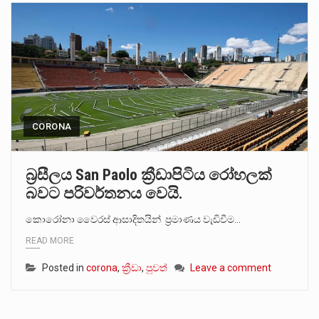
CORONA
බ්‍රසීලය San Paolo ක්‍රීඩාපිටිය රෝහලක්
බවට පරිවර්තනය වෙයි.
කොරෝනා වෛරස් ආසාදිතයින් ප්‍රමාණය වැඩිවීම…
READ MORE
Posted in
corona
,
ක්‍රීඩා
,
පුවත්
Leave a comment