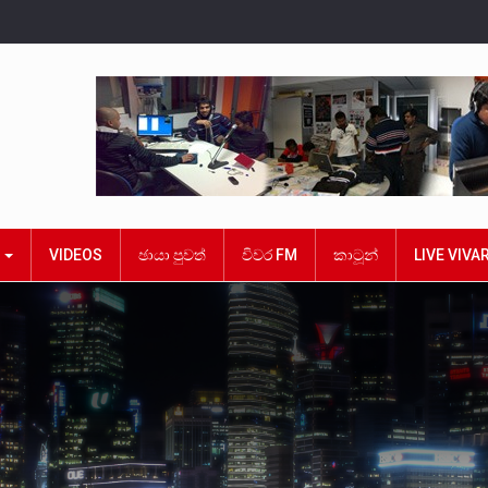
ක
VIDEOS
ඡායා පුවත්
විවර FM
කාටූන්
LIVE VIVA