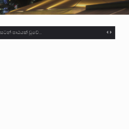
ා මරා දමා…
ම සඳහා සකස් කර ඇති විසිදෙවන…
ැම්බර්…
ඒ…
ක්…
ිටින ලෙස තමාට දැනුම් දුන්…
‍රිපුද්ගල මහාධිකරණය විසින්…