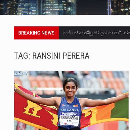
BREAKING NEWS
සංවිධානාත්මක අපරාධකරුවකු වන 
උපරිමාධිකරණ විනිශ්චයකාරවරුන්
TAG:
RANSINI PERERA
බන්ධනාගාර රැදවියන් 1,021 දෙනෙ
මහර බන්ධනාගාරයේ අද ඇතිවූ සිද
අගෝස්තු මස දෙවන ඉරිදා ලිට් ර
ලාල් කාන්ත ඇමතිවරයා අධිකරණ ව
හිටපු පොලිස්පති පූජිත් ජයසුන්දර
පසුගිය මැයි මස 31 දිනෙන් අවසන