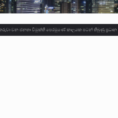
ලොකු පැටිගේ ප්‍රධාන වෙඩික්කරු බවට සැක කරන ගිං ගඟේ ගිල්ව
ගේ හා ඉන් පහළ විනිශ්චයකාරවරුන්ගේ විශ්‍රාම වයස දීර්ඝ කිරී
කු ඉකුත් වසර පහක කාලය තුලදී (2020 ජනවාරි 01 සිට 2025 දෙස
්ධියෙන් තුවාල ලැබූ බව කියන රැඳවියන් ගණන ඉහළ ගොස් තිබේ. 
ූම් සූම් සංවාදය පැවැත්වෙන්නේ "කතා කරන මහ වැව" නම් නකතාව
ිනිශ්චයකාරවරුන්ගේ විශ්‍රාම යෑමේ වයස සම්බන්ධයෙන් නිහඬව ස
ට සහ හිටපු ආරක්ෂක අමාත්‍යංශ ලේකම් හේමසිරි ප්‍රනාන්දු විශේෂ ත්
් වූ වසර තුළ ලොව පුරා විවිධ තනතුරු නාම වලින්…