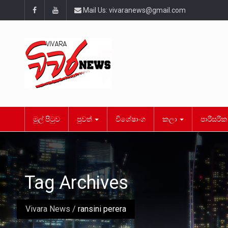
Mail Us:
vivaranews@gmail.com
මුල් පිටුව
පුවත්
විශේෂාංග
කලා
පාරිසරි
Tag Archives
Vivara News
/
ransini perera