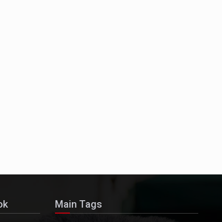
ලෝකනයකි .කෙටි කවියක දිගු බර…
න සටන් පාඨයක් වූවේ…
ok
Main Tags