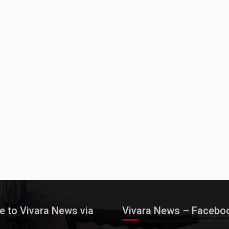
 නන්නාඳුනන අඩවියක සැරිසරා ලද ආස්වාදනීය මොහොතක සිංහාව
වකරුවා වන ජනතා විමුක්ති පෙරමුණේ කාලයක පටන් තිබුණු ප්‍රධා
e to Vivara News via
Vivara News – Facebo