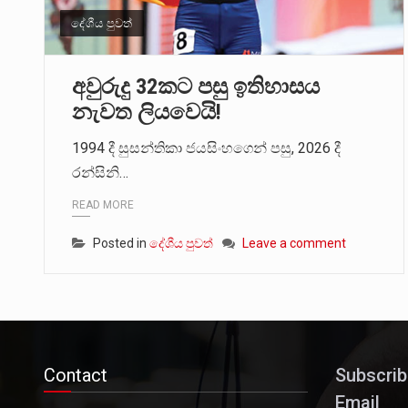
දේශීය පුවත්
මේ, දන්නා හඳුනන ලියන්නකුගේ
වත්මන් ආණ්ඩුවේ ප්‍රධාන පාර්ශ
අවුරුදු 32කට පසු ඉතිහාසය
නැවත ලියවෙයි!
1994 දී සුසන්තිකා ජයසිංහගෙන් පසු, 2026 දී
රන්සිනි…
READ MORE
Posted in
දේශීය පුවත්
Leave a comment
Contact
Subscrib
Email