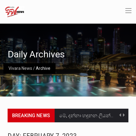
Daily Archives
Vivara News
/
Archive
BREAKING NEWS
මේ, දන්නා හඳුනන ලියන්නකුගේ නන්නාඳුනන අඩවියක සැරිසරා ලද ආස්වාදනීය මොහොතක සිංහාවලෝකනයකි .කෙටි කවියක දිගු බර…
වත්මන් ආණ්ඩුවේ ප්‍රධාන පාර්ශවකරුවා වන ජනතා විමුක්ති පෙරමුණේ කාලයක පටන් තිබුණු ප්‍රධාන සටන් පාඨයක් වූවේ…