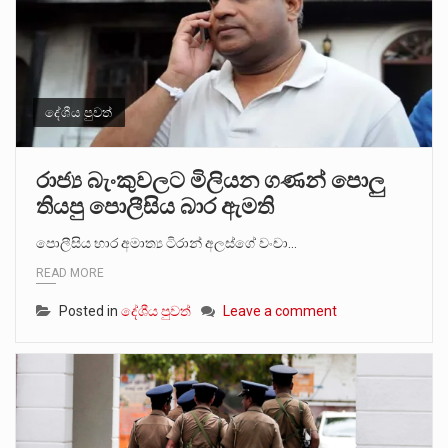
දේශීය පුවත්
රාජ්‍ය බැංකුවලට මිලියන ගණන් පොලු
තියපු පොලීසිය බාර ඇමති
පොලීසිය භාර අමාත්‍ය ටිරාන් අලස්ගේ වංචා…
READ MORE
Posted in
දේශීය පුවත්
Leave a comment