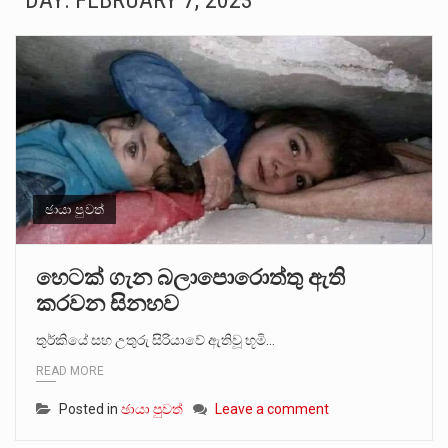
DAY:
FEBRUARY 7, 2023
සංවිධානාත්මක අපරාධකරුවකු වන ලොකු පැටිගේ ප්‍රධාන වෙඩික්කරු බවට සැක කරන ගිං ගඟේ ගිල්වා මරා දමා…
උපරිමාධිකරණ විනිශ්චයකාරවරුන්ගේ හා ඉන් පහළ විනිශ්චයකාරවරුන්ගේ විශ්‍රාම වයස දීර්ඝ කිරීම සඳහා සකස් කර ඇති විසිදෙවන…
බන්ධනාගාර රැදවියන් 1,021 දෙනෙකු ඉකුත් වසර පහක කාලය තුලදී (2020 ජනවාරි 01 සිට 2025 දෙසැම්බර්…
මහර බන්ධනාගාරයේ අද ඇතිවූ සිද්ධියෙන් තුවාල ලැබූ බව කියන රැඳවියන් ගණන ඉහළ ගොස් තිබේ. ඒ…
අගෝස්තු මස දෙවන ඉරිදා ලිට් රූම් සූම් සංවාදය පැවැත්වෙන්නේ "කතා කරන මහ වැව" නම් නකතාවක්…
ඡායා පුවත්
ලාල් කාන්ත ඇමතිවරයා අධිකරණ විනිශ්චයකාරවරුන්ගේ විශ්‍රාම යෑමේ වයස සම්බන්ධයෙන් නිහඬව සිටින ලෙස තමාට දැනුම් දුන්…
හෙටක් ගැන බලාපොරොත්තු ඇති
කරවන සිනහව
2011 වසරේදී දේශපාලන හා මානව හිමිකම් ක්‍රියාකාරීන් වන ලලිත්කුමාර් වීරරාජ් සහ කුගන් මුරුගානන්දන් යාපනයේදී අතුරුදන්…
තුර්කියේ සහ උතුරු සිරියාවේ ඇතිවූ භූමි…
ගොවියන්ගේ ප්‍රශ්න, ධීවරයන්ගේ ප්‍රශ්න, සෞඛය ප්‍රශ්න, වැටු ප්‍ර්ශ්න, රැකියා විරහිත ප්‍රශ්න මේ සියලු ප්‍රශ්නවලට තනි…
READ MORE
Posted in
ඡායා පුවත්
Leave a comment