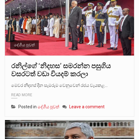
දේශීය පුවත්
රනිල්ගේ ‘නිදහස’ සමරන්න පසුගිය
වසරටත් වඩා වියදම් කරලා
මෙවර නිදහස් දින සැමරුම වෙනුවෙන් රජය වැයකළ…
READ MORE
Posted in
දේශීය පුවත්
Leave a comment