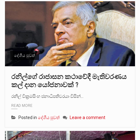
දේශීය පුවත්
රනිල්ගේ රාජාසන කථාවේදී මැතිවරණය
කල් දාන යෝජනාවක් ?
රනිල් වික්‍රමසිංහ ජනාධිපතිවරයා විසින්…
READ MORE
Posted in
දේශීය පුවත්
Leave a comment