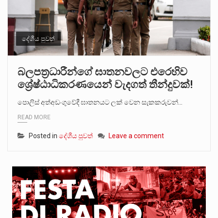
දේශීය පුවත්
බලපත්‍රධාරීන්ගේ ඝාතනවලට එරෙහිව
ශ්‍රේෂ්ඨාධිකරණයෙන් වැදගත් තීන්දුවක්!
පොලිස් අත්අඩංගුවේදී ඝාතනයට ලක් වෙන සැකකරුවන්…
READ MORE
Posted in
දේශීය පුවත්
Leave a comment